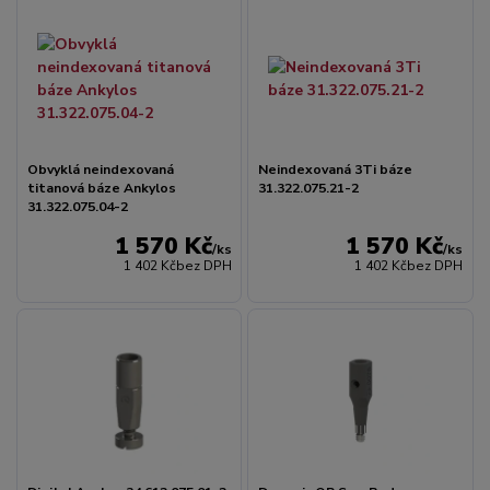
Obvyklá neindexovaná
Neindexovaná 3Ti báze
titanová báze Ankylos
31.322.075.21-2
31.322.075.04-2
1 570 Kč
1 570 Kč
/
ks
/
ks
1 402 Kč
bez DPH
1 402 Kč
bez DPH