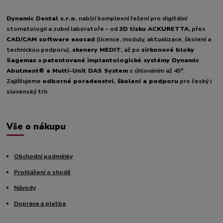
Dynamic Dental s.r.o.
nabízí komplexní řešení pro digitální
stomatologii a zubní laboratoře – od
3D tisku ACKURETTA
, přes
CAD/CAM software exocad
(licence, moduly, aktualizace, školení a
technickou podporu),
skenery MEDIT
, až po
zirkonové bloky
Sagemax
a
patentované implantologické systémy Dynamic
Abutment® a Multi-Unit DAS System
s úhlováním až 45°.
Zajišťujeme
odborné poradenství, školení a podporu
pro český i
slovenský trh
Vše o nákupu
Obchodní podmínky
Prohlášení o shodě
Návody
Doprava a platba