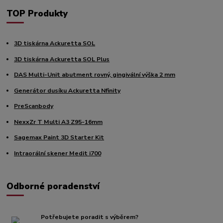
TOP Produkty
3D tiskárna Ackuretta SOL
3D tiskárna Ackuretta SOL Plus
DAS Multi-Unit abutment rovný, gingivální výška 2 mm
Generátor dusíku Ackuretta Nfinity
PreScanbody
NexxZr T Multi A3 Z95-16mm
Sagemax Paint 3D Starter Kit
Intraorální skener Medit i700
Odborné poradenství
Potřebujete poradit s výběrem?