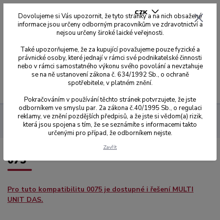
CZK
Dovolujeme si Vás upozornit, že tyto stránky a na nich obsažené
informace jsou určeny odborným pracovníkům ve zdravotnictví a
nejsou určeny široké laické veřejnosti.
0
0,00 Kč
Také upozorňujeme, že za kupující považujeme pouze fyzické a
právnické osoby, které jednají v rámci své podnikatelské činnosti
nebo v rámci samostatného výkonu svého povolání a nevztahuje
se na ně ustanovení zákona č. 634/1992 Sb., o ochraně
spotřebitele, v platném znění.
Menu
Pokračováním v používání těchto stránek potvrzujete, že jste
odborníkem ve smyslu par. 2a zákona č.40/1995 Sb., o regulaci
reklamy, ve znění pozdějších předpisů, a že jste si vědom(a) rizik,
Dynamic Abutment Solution
Přehled kompatibilit dle kódů
která jsou spojena s tím, že se seznámíte s informacemi takto
075
určenými pro případ, že odborníkem nejste.
Zavřít
075
Pro tuto kompatibilitu 0075 je dostupné i řešení MULTI
UNIT DAS.