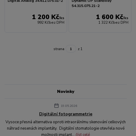
Digital Analog 34.612.075.01-2
Dynamic OP ScanBody
54.315.075.21-2
1 200 Kč
1 600 Kč
/
ks
/
ks
992 Kč
bez DPH
1 322 Kč
bez DPH
strana
z 1
Novinky
19.05.2026
Digitální fotogrammetrie
Vysoce přesná alternativa oproti intraorálnímu skenování celkových
náhrad nesenách implantáty. Digitální stomatologie otevřela nové
možnosti implant...
číst celé