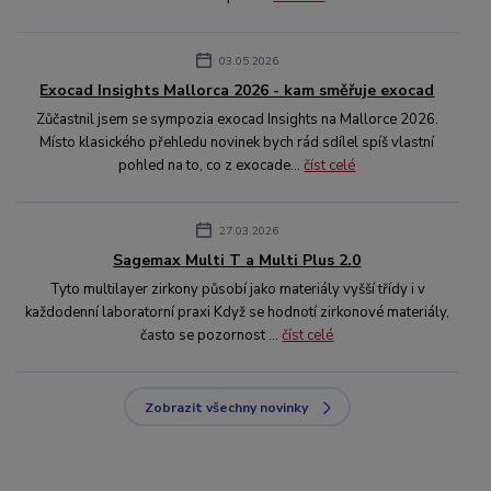
03.05.2026
Exocad Insights Mallorca 2026 - kam směřuje exocad
Zůčastnil jsem se sympozia exocad Insights na Mallorce 2026.
Místo klasického přehledu novinek bych rád sdílel spíš vlastní
pohled na to, co z exocade...
číst celé
27.03.2026
Sagemax Multi T a Multi Plus 2.0
Tyto multilayer zirkony působí jako materiály vyšší třídy i v
každodenní laboratorní praxi Když se hodnotí zirkonové materiály,
často se pozornost ...
číst celé
Zobrazit všechny novinky