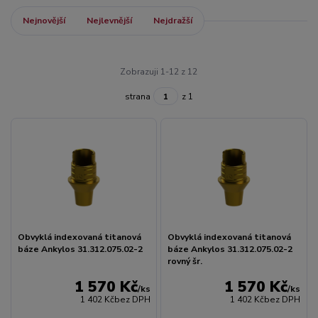
Nejnovější
Nejlevnější
Nejdražší
Zobrazuji 1-12 z 12
strana
z 1
Obvyklá indexovaná titanová
Obvyklá indexovaná titanová
báze Ankylos 31.312.075.02-2
báze Ankylos 31.312.075.02-2
rovný šr.
1 570 Kč
1 570 Kč
/
ks
/
ks
1 402 Kč
bez DPH
1 402 Kč
bez DPH