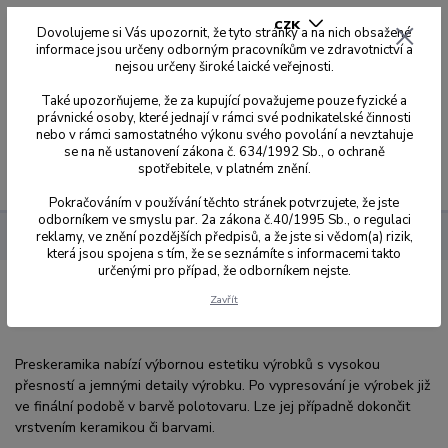
CZK
Dovolujeme si Vás upozornit, že tyto stránky a na nich obsažené
informace jsou určeny odborným pracovníkům ve zdravotnictví a
nejsou určeny široké laické veřejnosti.
0
0,00 Kč
Také upozorňujeme, že za kupující považujeme pouze fyzické a
právnické osoby, které jednají v rámci své podnikatelské činnosti
nebo v rámci samostatného výkonu svého povolání a nevztahuje
se na ně ustanovení zákona č. 634/1992 Sb., o ochraně
spotřebitele, v platném znění.
Menu
Pokračováním v používání těchto stránek potvrzujete, že jste
odborníkem ve smyslu par. 2a zákona č.40/1995 Sb., o regulaci
reklamy, ve znění pozdějších předpisů, a že jste si vědom(a) rizik,
Sagemax
PressCeramic
která jsou spojena s tím, že se seznámíte s informacemi takto
určenými pro případ, že odborníkem nejste.
PressCeramic
Zavřít
Preskeramika nabízí výbornou estetiku výrobků s vysokou
přesností a jemnými detaily výrobku. Po vypresování je výrobek již
ve finální podobě v barvě polotovaru. Lze jej případně dokončit
vrstvením keramikou či barvami.