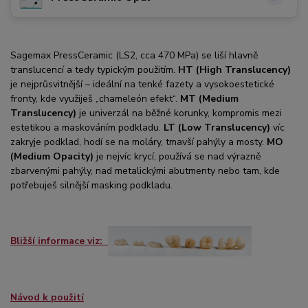
Sagemax PressCeramic (LS2, cca 470 MPa) se liší hlavně
translucencí a tedy typickým použitím.
HT (High Translucency)
je nejprůsvitnější – ideální na tenké fazety a vysokoestetické
fronty, kde využiješ „chameleón efekt“.
MT (Medium
Translucency)
je univerzál na běžné korunky, kompromis mezi
estetikou a maskováním podkladu.
LT (Low Translucency)
víc
zakryje podklad, hodí se na moláry, tmavší pahýly a mosty.
MO
(Medium Opacity)
je nejvíc krycí, používá se nad výrazně
zbarvenými pahýly, nad metalickými abutmenty nebo tam, kde
potřebuješ silnější masking podkladu.
Bližší informace viz:
Návod k použití