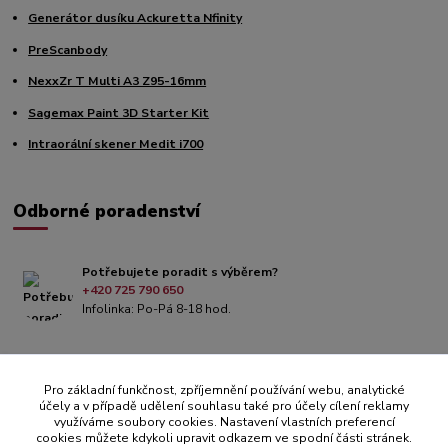
Generátor dusíku Ackuretta Nfinity
PreScanbody
NexxZr T Multi A3 Z95-16mm
Sagemax Paint 3D Starter Kit
Intraorální skener Medit i700
Odborné poradenství
Potřebujete poradit s výběrem?
+420 725 790 650
Infolinka: Po-Pá 8-18 hod.
Pro základní funkčnost, zpříjemnění používání webu, analytické
účely a v případě udělení souhlasu také pro účely cílení reklamy
využíváme soubory cookies. Nastavení vlastních preferencí
cookies můžete kdykoli upravit odkazem ve spodní části stránek.