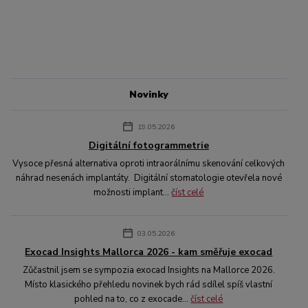
Novinky
19.05.2026
Digitální fotogrammetrie
Vysoce přesná alternativa oproti intraorálnímu skenování celkových
náhrad nesenách implantáty. Digitální stomatologie otevřela nové
možnosti implant...
číst celé
03.05.2026
Exocad Insights Mallorca 2026 - kam směřuje exocad
Zůčastnil jsem se sympozia exocad Insights na Mallorce 2026.
Místo klasického přehledu novinek bych rád sdílel spíš vlastní
pohled na to, co z exocade...
číst celé