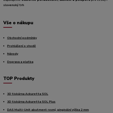
slovenský trh
Vše o nákupu
Obchodní podmínky
Prohlášení o shodě
Návody
Doprava a platba
TOP Produkty
3D tiskárna Ackuretta SOL
3D tiskárna Ackuretta SOL Plus
DAS Multi-Unit abutment rovný, gingivální výška 2 mm