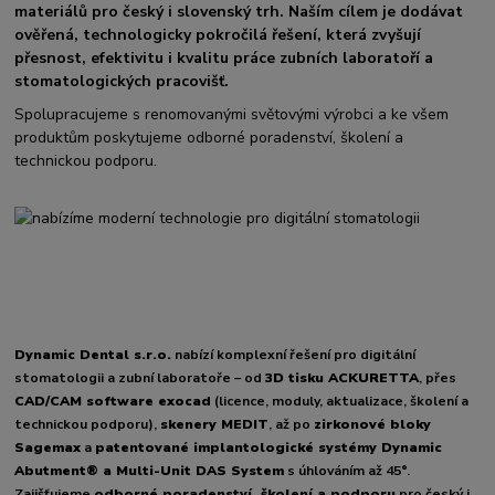
materiálů pro český i slovenský trh. Naším cílem je dodávat
ověřená, technologicky pokročilá řešení, která zvyšují
přesnost, efektivitu i kvalitu práce zubních laboratoří a
stomatologických pracovišť.
Spolupracujeme s renomovanými světovými výrobci a ke všem
produktům poskytujeme odborné poradenství, školení a
technickou podporu.
Dynamic Dental s.r.o.
nabízí komplexní řešení pro digitální
stomatologii a zubní laboratoře – od
3D tisku ACKURETTA
, přes
CAD/CAM software exocad
(licence, moduly, aktualizace, školení a
technickou podporu),
skenery MEDIT
, až po
zirkonové bloky
Sagemax
a
patentované implantologické systémy Dynamic
Abutment® a Multi-Unit DAS System
s úhlováním až 45°.
Zajišťujeme
odborné poradenství, školení a podporu
pro český i