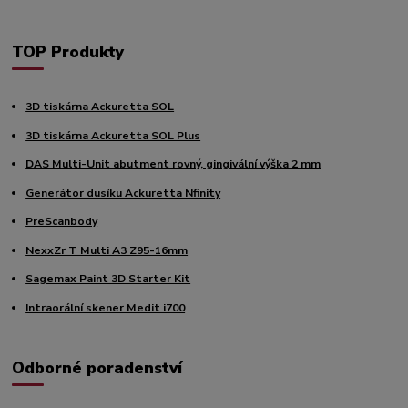
TOP Produkty
3D tiskárna Ackuretta SOL
3D tiskárna Ackuretta SOL Plus
DAS Multi-Unit abutment rovný, gingivální výška 2 mm
Generátor dusíku Ackuretta Nfinity
PreScanbody
NexxZr T Multi A3 Z95-16mm
Sagemax Paint 3D Starter Kit
Intraorální skener Medit i700
Odborné poradenství