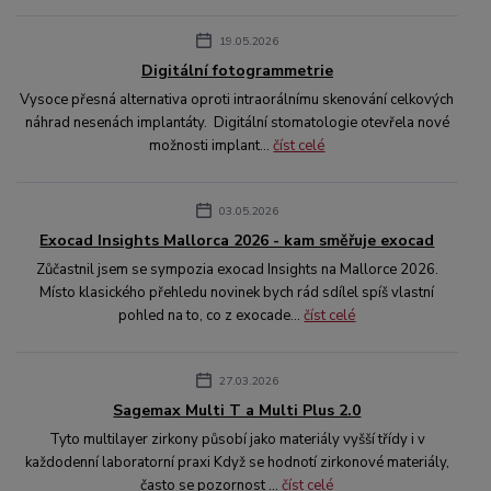
19.05.2026
Digitální fotogrammetrie
Vysoce přesná alternativa oproti intraorálnímu skenování celkových
náhrad nesenách implantáty. Digitální stomatologie otevřela nové
možnosti implant...
číst celé
03.05.2026
Exocad Insights Mallorca 2026 - kam směřuje exocad
Zůčastnil jsem se sympozia exocad Insights na Mallorce 2026.
Místo klasického přehledu novinek bych rád sdílel spíš vlastní
pohled na to, co z exocade...
číst celé
27.03.2026
Sagemax Multi T a Multi Plus 2.0
Tyto multilayer zirkony působí jako materiály vyšší třídy i v
každodenní laboratorní praxi Když se hodnotí zirkonové materiály,
často se pozornost ...
číst celé