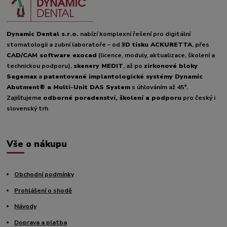
Dynamic Dental s.r.o.
nabízí komplexní řešení pro digitální
stomatologii a zubní laboratoře – od
3D tisku ACKURETTA
, přes
CAD/CAM software exocad
(licence, moduly, aktualizace, školení a
technickou podporu),
skenery MEDIT
, až po
zirkonové bloky
Sagemax
a
patentované implantologické systémy Dynamic
Abutment® a Multi-Unit DAS System
s úhlováním až 45°.
Zajišťujeme
odborné poradenství, školení a podporu
pro český i
slovenský trh
Vše o nákupu
Obchodní podmínky
Prohlášení o shodě
Návody
Doprava a platba