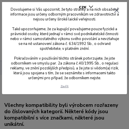
CZK
Dovolujeme si Vás upozornit, že tyto stránky a na nich obsažené
informace jsou určeny odborným pracovníkům ve zdravotnictví a
nejsou určeny široké laické veřejnosti.
0
0,00 Kč
Také upozorňujeme, že za kupující považujeme pouze fyzické a
právnické osoby, které jednají v rámci své podnikatelské činnosti
nebo v rámci samostatného výkonu svého povolání a nevztahuje
se na ně ustanovení zákona č. 634/1992 Sb., o ochraně
spotřebitele, v platném znění.
Menu
Pokračováním v používání těchto stránek potvrzujete, že jste
odborníkem ve smyslu par. 2a zákona č.40/1995 Sb., o regulaci
reklamy, ve znění pozdějších předpisů, a že jste si vědom(a) rizik,
Dynamic Abutment Solution
Přehled kompatibilit dle kódů
která jsou spojena s tím, že se seznámíte s informacemi takto
určenými pro případ, že odborníkem nejste.
Přehled kompatibilit dle kódů
Zavřít
Všechny kompatibility byli výrobcem rozřazeny
do číslovaných kategorií. Některé kódy jsou
kompatibilní s více značkami, některé jsou
unikátní.