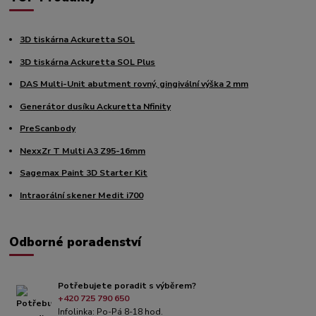
3D tiskárna Ackuretta SOL
3D tiskárna Ackuretta SOL Plus
DAS Multi-Unit abutment rovný, gingivální výška 2 mm
Generátor dusíku Ackuretta Nfinity
PreScanbody
NexxZr T Multi A3 Z95-16mm
Sagemax Paint 3D Starter Kit
Intraorální skener Medit i700
Odborné poradenství
Potřebujete poradit s výběrem?
+420 725 790 650
Infolinka: Po-Pá 8-18 hod.