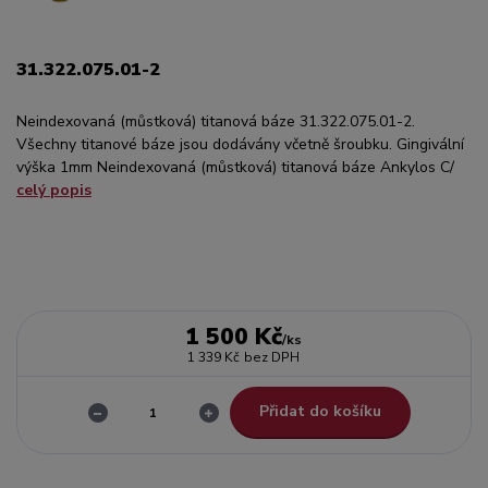
31.322.075.01-2
Neindexovaná (můstková) titanová báze 31.322.075.01-2.
Všechny titanové báze jsou dodávány včetně šroubku. Gingivální
výška 1mm Neindexovaná (můstková) titanová báze Ankylos C/
celý popis
1 500 Kč
/
ks
1 339 Kč
bez DPH
Přidat do košíku