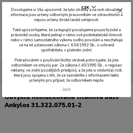
CZK
Dovolujeme si Vás upozornit, že tyto stránky a na nich obsažené
informace jsou určeny odborným pracovníkům ve zdravotnictví a
nejsou určeny široké laické veřejnosti.
0
0,00 Kč
Také upozorňujeme, že za kupující považujeme pouze fyzické a
právnické osoby, které jednají v rámci své podnikatelské činnosti
nebo v rámci samostatného výkonu svého povolání a nevztahuje
se na ně ustanovení zákona č. 634/1992 Sb., o ochraně
spotřebitele, v platném znění.
Menu
Pokračováním v používání těchto stránek potvrzujete, že jste
odborníkem ve smyslu par. 2a zákona č.40/1995 Sb., o regulaci
reklamy, ve znění pozdějších předpisů, a že jste si vědom(a) rizik,
Dynamic Abutment Solution
Přehled kompatibilit dle kódů
která jsou spojena s tím, že se seznámíte s informacemi takto
075
Obvyklá neindexovaná titanová báze Ankylos 31.322.075.01-2
určenými pro případ, že odborníkem nejste.
Zavřít
Obvyklá neindexovaná titanová báze
Ankylos 31.322.075.01-2