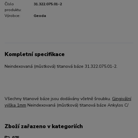
Číslo
31.322.075.01-2
produktu:
Výrobce:
Geoda
Kompletní specifikace
Neindexovaná (můstková) titanová báze 31.322.075.01-2.
Všechny titanové báze jsou dodávány včetně šroubku.
Gingivální
výška 1mm
Neindexovaná (můstková) titanová báze Ankylos C/
Zboží zařazeno v kategoriích