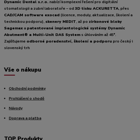
Dynamic Dental s.r.o.
nabízí komplexní řešení pro digitální
stomatologii a zubní laboratoře – od
3D tisku ACKURETTA
, přes
CAD/CAM software exocad
(licence, moduly, aktualizace, školení a
technickou podporu),
skenery MEDIT
, až po
zirkonové bloky
Sagemax
a
patentované implantologické systémy Dynamic
Abutment® a Multi-Unit DAS System
s úhlováním až 45°.
Zajišťujeme
odborné poradenství, školení a podporu
pro český i
slovenský trh
Vše o nákupu
Obchodní podmínky
Prohlášení o shodě
Návody
Doprava a platba
TOP Produkty