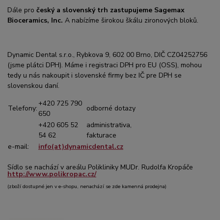
Dále pro
český a slovenský trh zastupujeme Sagemax
Bioceramics, Inc.
A nabízíme širokou škálu zironových bloků.
Dynamic Dental s.r.o.
, Rybkova 9, 602 00 Brno, DIČ CZ04252756
(jsme plátci DPH). Máme i registraci DPH pro EU (OSS), mohou
tedy u nás nakoupit i slovenské firmy bez IČ pre DPH se
slovenskou daní.
+420 725 790
Telefony:
odborné dotazy
650
+420 605 52
administrativa,
54 62
fakturace
e-mail:
info(at)dynamicdental.cz
Sídlo se nachází v areálu Polikliniky
MUDr. Rudolfa Kropáče
http://www.polikropac.cz/
(zboží dostupné jen v e-shopu, nenachází se zde kamenná prodejna)