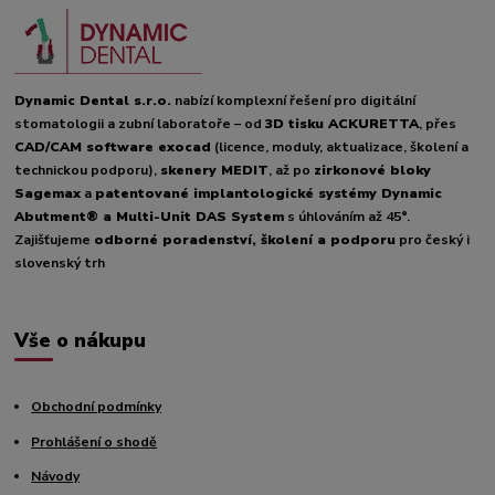
Dynamic Dental s.r.o.
nabízí komplexní řešení pro digitální
stomatologii a zubní laboratoře – od
3D tisku ACKURETTA
, přes
CAD/CAM software exocad
(licence, moduly, aktualizace, školení a
technickou podporu),
skenery MEDIT
, až po
zirkonové bloky
Sagemax
a
patentované implantologické systémy Dynamic
Abutment® a Multi-Unit DAS System
s úhlováním až 45°.
Zajišťujeme
odborné poradenství, školení a podporu
pro český i
slovenský trh
Vše o nákupu
Obchodní podmínky
Prohlášení o shodě
Návody