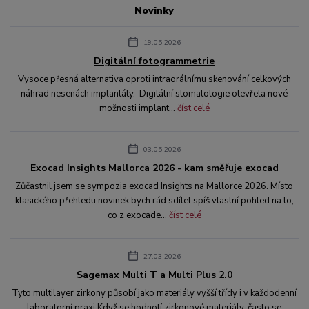
Novinky
19.05.2026
Digitální fotogrammetrie
Vysoce přesná alternativa oproti intraorálnímu skenování celkových
náhrad nesenách implantáty. Digitální stomatologie otevřela nové
možnosti implant...
číst celé
03.05.2026
Exocad Insights Mallorca 2026 - kam směřuje exocad
Zůčastnil jsem se sympozia exocad Insights na Mallorce 2026. Místo
klasického přehledu novinek bych rád sdílel spíš vlastní pohled na to,
co z exocade...
číst celé
27.03.2026
Sagemax Multi T a Multi Plus 2.0
Tyto multilayer zirkony působí jako materiály vyšší třídy i v každodenní
laboratorní praxi Když se hodnotí zirkonové materiály, často se