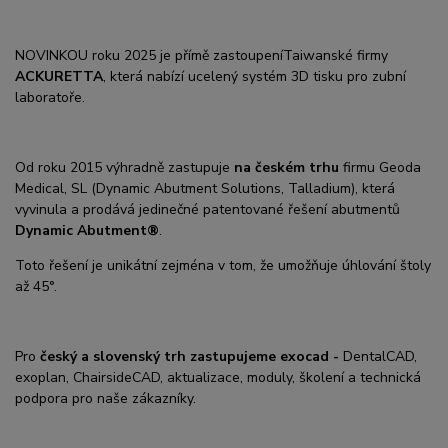
NOVINKOU roku 2025 je přímě zastoupeníTaiwanské firmy
ACKURETTA
, která nabízí ucelený systém 3D tisku pro zubní
laboratoře.
Od roku 2015 výhradně zastupuje
na českém trhu
firmu Geoda
Medical, SL (Dynamic Abutment Solutions, Talladium), která
vyvinula a prodává jedinečné patentované řešení abutmentů
Dynamic Abutment®
.
Toto řešení je unikátní zejména v tom, že umožňuje úhlování štoly
až 45°.
Pro
český a slovenský trh zastupujeme exocad -
DentalCAD,
exoplan, ChairsideCAD, aktualizace, moduly, školení a technická
podpora pro naše zákazníky.