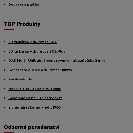
Doprava a platba
TOP Produkty
3D tiskárna Ackuretta SOL
3D tiskárna Ackuretta SOL Plus
DAS Multi-Unit abutment rovný, gingivální výška 2 mm
Generátor dusíku Ackuretta Nfinity
PreScanbody
NexxZr T Multi A3 Z95-16mm
Sagemax Paint 3D Starter Kit
Intraorální skener Medit i700
Odborné poradenství