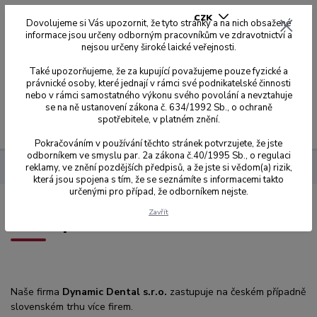
CZK
Dovolujeme si Vás upozornit, že tyto stránky a na nich obsažené
informace jsou určeny odborným pracovníkům ve zdravotnictví a
nejsou určeny široké laické veřejnosti.
0
0,00 Kč
Také upozorňujeme, že za kupující považujeme pouze fyzické a
právnické osoby, které jednají v rámci své podnikatelské činnosti
nebo v rámci samostatného výkonu svého povolání a nevztahuje
se na ně ustanovení zákona č. 634/1992 Sb., o ochraně
spotřebitele, v platném znění.
Menu
Pokračováním v používání těchto stránek potvrzujete, že jste
odborníkem ve smyslu par. 2a zákona č.40/1995 Sb., o regulaci
reklamy, ve znění pozdějších předpisů, a že jste si vědom(a) rizik,
O NÁS
která jsou spojena s tím, že se seznámíte s informacemi takto
určenými pro případ, že odborníkem nejste.
Zavřít
Zastoupení
Naše firma
Dynamic Dental s.r.o.
zastupuje na českém případně
slovenském trhu více firem.