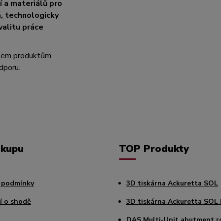
 a materiálů pro
á, technologicky
valitu práce
všem produktům
dporu.
ákupu
TOP Produkty
 podmínky
3D tiskárna Ackuretta SOL
í o shodě
3D tiskárna Ackuretta SOL 
DAS Multi-Unit abutment r