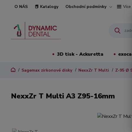
O NÁS
📕 Katalogy
Obchodní podmínky
Více
3D tisk - Ackuretta
exoc
Sagemax zirkonové disky
NexxZr T Multi
Z-95 Ø 
NexxZr T Multi A3 Z95-16mm