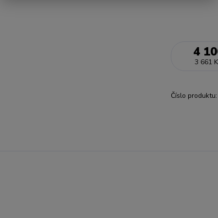
4 10
3 661 K
Číslo produktu: