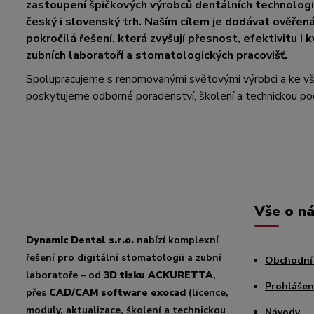
zastoupení špičkových výrobců dentálních technologií
český i slovenský trh. Naším cílem je dodávat ověřen
pokročilá řešení, která zvyšují přesnost, efektivitu i k
zubních laboratoří a stomatologických pracovišť.
Spolupracujeme s renomovanými světovými výrobci a ke 
poskytujeme odborné poradenství, školení a technickou po
Vše o n
Dynamic Dental s.r.o.
nabízí komplexní
řešení pro digitální stomatologii a zubní
Obchodní
laboratoře – od
3D tisku ACKURETTA
,
Prohlášen
přes
CAD/CAM software exocad
(licence,
moduly, aktualizace, školení a technickou
Návody