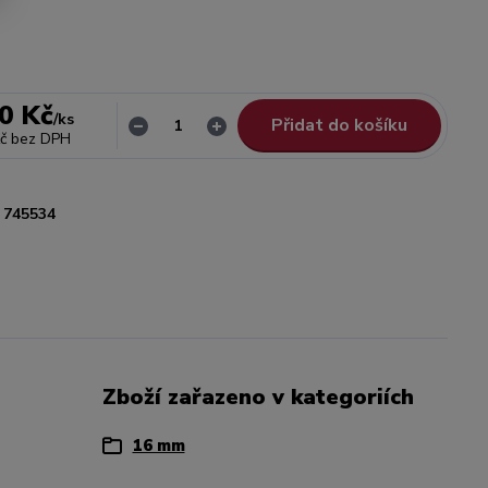
0 Kč
/
ks
Přidat do košíku
č
bez DPH
745534
Zboží zařazeno v kategoriích
16 mm