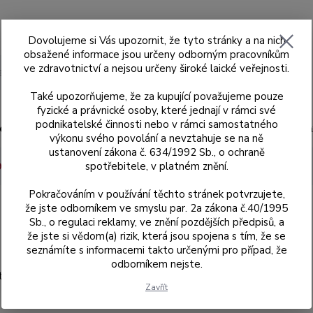
Dovolujeme si Vás upozornit, že tyto stránky a na nich
obsažené informace jsou určeny odborným pracovníkům
ve zdravotnictví a nejsou určeny široké laické veřejnosti.
Hledat
Také upozorňujeme, že za kupující považujeme pouze
fyzické a právnické osoby, které jednají v rámci své
podnikatelské činnosti nebo v rámci samostatného
ad
Skenery MEDIT
Sagemax
Sagemax
výkonu svého povolání a nevztahuje se na ně
ustanovení zákona č. 634/1992 Sb., o ochraně
spotřebitele, v platném znění.
95 mm se zářezy
16 mm
NexxZr T Multi A3 Z95-16mm
Pokračováním v používání těchto stránek potvrzujete,
že jste odborníkem ve smyslu par. 2a zákona č.40/1995
Sb., o regulaci reklamy, ve znění pozdějších předpisů, a
že jste si vědom(a) rizik, která jsou spojena s tím, že se
seznámíte s informacemi takto určenými pro případ, že
odborníkem nejste.
745534
Zavřít