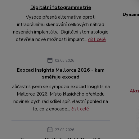
Digitální fotogrammetrie
Dynami
Vysoce přesná alternativa oproti
intraorálnímu skenování celkových náhrad
nesenách implantáty. Digitální stomatologie
otevřela nové možnosti implant...
číst celé
03.05.2026
Exocad Insights Mallorca 2026 - kam
směřuje exocad
Zůčastnil jsem se sympozia exocad Insights na
Aktu
Mallorce 2026. Místo klasického přehledu
novinek bych rád sdílel spíš vlastní pohled na
to, co z exocade...
číst celé
27.03.2026