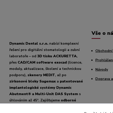
Vše o n
Dynamic Dental s.r.o.
nabízí komplexní
řešení pro digitální stomatologii a zubní
Obchodní
laboratoře – od
3D tisku ACKURETTA
,
Prohlášen
přes
CAD/CAM software exocad
(licence,
moduly, aktualizace, školení a technickou
Návody
podporu),
skenery MEDIT
, až po
Doprava a
zirkonové bloky Sagemax
a
patentované
implantologické systémy Dynamic
Abutment® a Multi-Unit DAS System
s
úhlováním až 45°. Zajišťujeme
odborné
poradenství, školení a podporu
pro
český i slovenský trh