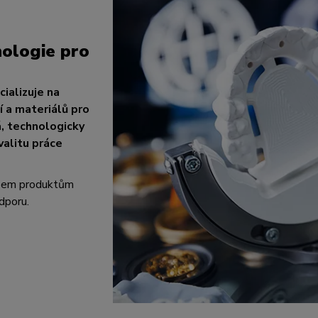
ologie pro
ializuje na
 a materiálů pro
á, technologicky
valitu práce
všem produktům
dporu.