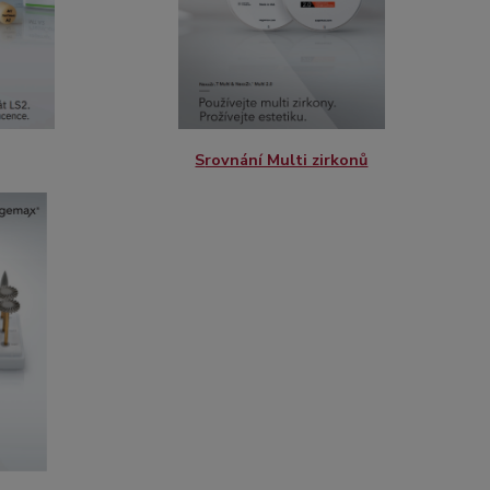
S
rovnání Multi zirkonů