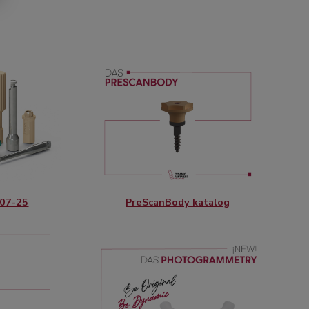
PreScanBody katalog
 07-25