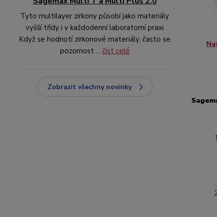
Sagemax Multi T a Multi Plus 2.0
Tyto multilayer zirkony působí jako materiály
vyšší třídy i v každodenní laboratorní praxi
Když se hodnotí zirkonové materiály, často se
Nav
pozornost ...
číst celé
Zobrazit všechny novinky
Sagem