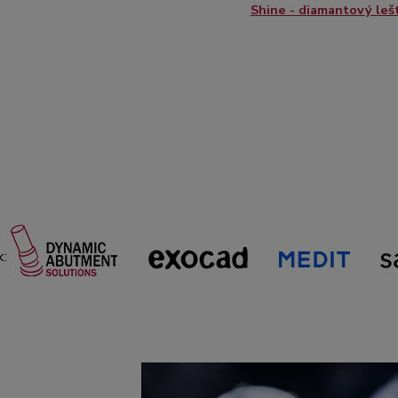
Shine - diamantový lešt
k: