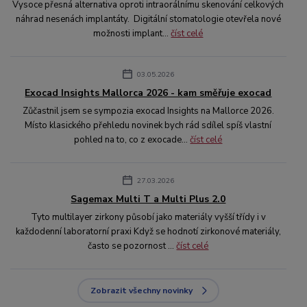
Vysoce přesná alternativa oproti intraorálnímu skenování celkových
náhrad nesenách implantáty. Digitální stomatologie otevřela nové
možnosti implant...
číst celé
03.05.2026
Exocad Insights Mallorca 2026 - kam směřuje exocad
Zůčastnil jsem se sympozia exocad Insights na Mallorce 2026.
Místo klasického přehledu novinek bych rád sdílel spíš vlastní
pohled na to, co z exocade...
číst celé
27.03.2026
Sagemax Multi T a Multi Plus 2.0
Tyto multilayer zirkony působí jako materiály vyšší třídy i v
každodenní laboratorní praxi Když se hodnotí zirkonové materiály,
často se pozornost ...
číst celé
Zobrazit všechny novinky