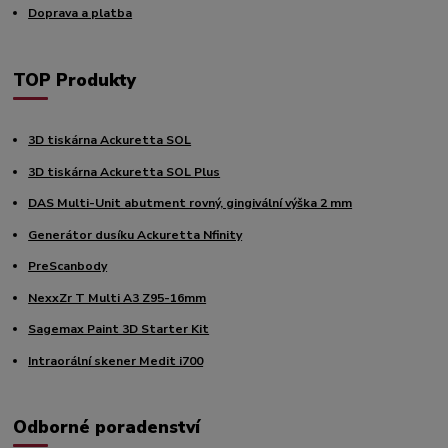
Doprava a platba
TOP Produkty
3D tiskárna Ackuretta SOL
3D tiskárna Ackuretta SOL Plus
DAS Multi-Unit abutment rovný, gingivální výška 2 mm
Generátor dusíku Ackuretta Nfinity
PreScanbody
NexxZr T Multi A3 Z95-16mm
Sagemax Paint 3D Starter Kit
Intraorální skener Medit i700
Odborné poradenství