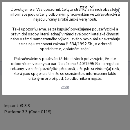
CZK
Dovolujeme si Vás upozornit, že tyto stránky a na nich obsažené
informace jsou určeny odborným pracovníkům ve zdravotnictví a
nejsou určeny široké laické veřejnosti.
0
0,00 Kč
Také upozorňujeme, že za kupující považujeme pouze fyzické a
právnické osoby, které jednají v rámci své podnikatelské činnosti
nebo v rámci samostatného výkonu svého povolání a nevztahuje
se na ně ustanovení zákona č. 634/1992 Sb., o ochraně
spotřebitele, v platném znění.
Menu
Pokračováním v používání těchto stránek potvrzujete, že jste
odborníkem ve smyslu par. 2a zákona č.40/1995 Sb., o regulaci
reklamy, ve znění pozdějších předpisů, a že jste si vědom(a) rizik,
Multi-Unit DAS System
CAMLOG
která jsou spojena s tím, že se seznámíte s informacemi takto
určenými pro případ, že odborníkem nejste.
CAMLOG
Zavřít
Implant: Ø 3,3
Platform: 3,3 (Code 0119)