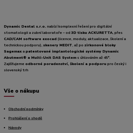
Dynamic Dental s.r.o.
nabízí komplexní řešení pro digitální
stomatologii a zubní laboratoře – od
3D tisku ACKURETTA
, přes
CAD/CAM software exocad
(licence, moduly, aktualizace, školení a
technickou podporu),
skenery MEDIT
, až po
zirkonové bloky
Sagemax
a
patentované implantologické systémy Dynamic
Abutment® a Multi-Unit DAS System
s úhlováním až 45°.
Zajišťujeme
odborné poradenství, školení a podporu
pro český i
slovenský trh
Vše o nákupu
Obchodní podmínky
Prohlášení o shodě
Návody