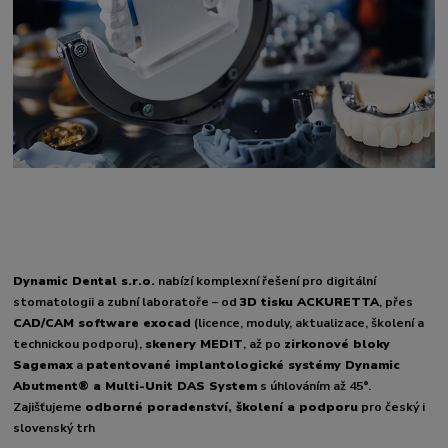
Dynamic Dental s.r.o.
nabízí komplexní řešení pro digitální
stomatologii a zubní laboratoře – od
3D tisku ACKURETTA
, přes
CAD/CAM software exocad
(licence, moduly, aktualizace, školení a
technickou podporu),
skenery MEDIT
, až po
zirkonové bloky
Sagemax
a
patentované implantologické systémy Dynamic
Abutment® a Multi-Unit DAS System
s úhlováním až 45°.
Zajišťujeme
odborné poradenství, školení a podporu
pro český i
slovenský trh