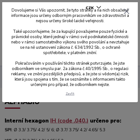
CZK
Dovolujeme si Vás upozornit, že tyto stránky a na nich obsažené
informace jsou určeny odborným pracovníkům ve zdravotnictví a
nejsou určeny široké laické veřejnosti.
0
0,00 Kč
Také upozorňujeme, že za kupující považujeme pouze fyzické a
právnické osoby, které jednají v rámci své podnikatelské činnosti
nebo v rámci samostatného výkonu svého povolání a nevztahuje
se na ně ustanovení zákona č. 634/1992 Sb., o ochraně
spotřebitele, v platném znění.
Menu
Pokračováním v používání těchto stránek potvrzujete, že jste
odborníkem ve smyslu par. 2a zákona č.40/1995 Sb., o regulaci
reklamy, ve znění pozdějších předpisů, a že jste si vědom(a) rizik,
Dynamic Abutment Solution
Úhlované Tibáze Dynamic
která jsou spojena s tím, že se seznámíte s informacemi takto
ALPHABIO
určenými pro případ, že odborníkem nejste.
Zavřít
ALPHABIO
Interní hexagon
IH (code .040.)
určeno pro:
SPI
: Ø 3.3/ 3.75/ 4.2/ 5/ 6; Ø 3.7/ 3.75/ 4.2/ 4.65/ 5.3