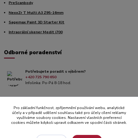
PreScanbody
NexxZr T Multi A3 Z95-16mm
Sagemax Paint 3D Starter Kit
Intraorální skener Medit i700
Odborné poradenství
Potřebujete poradit s výběrem?
+420 725 790 650
Infolinka: Po-Pá 8-18 hod.
Pro základní funkčnost, zpříjemnění používání webu, analytické
účely a v případě udělení souhlasu také pro účely cílení reklamy
využíváme soubory cookies. Nastavení vlastních preferencí
cookies můžete kdykoli upravit odkazem ve spodní části stránek.