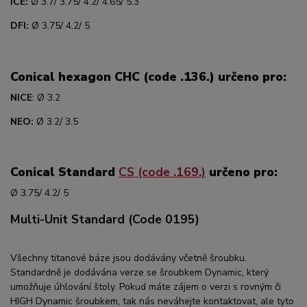
ICE:
Ø 3.7/ 3.75/ 4.2/ 4.65/ 5.3
DFI:
Ø 3.75/ 4.2/ 5
Conical hexagon CHC (code .136.) určeno pro:
NICE
: Ø 3.2
NEO:
Ø 3.2/ 3.5
Conical Standard
CS (code .169.)
určeno pro:
Ø 3.75/ 4.2/ 5
Multi-Unit Standard (Code 0195)
Všechny titanové báze jsou dodávány včetně šroubku.
Standardně je dodávána verze se šroubkem Dynamic, který
umožňuje úhlování štoly. Pokud máte zájem o verzi s rovným či
HIGH Dynamic šroubkem, tak nás neváhejte kontaktovat, ale tyto