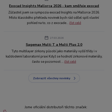
Exocad Insights Mallorca 2026 - kam směřuje exocad
Zůčastnil jsem se sympozia exocad Insights na Mallorce 2026.
Místo klasického přehledu novinek bych rád sdílel spíš vlastní
pohled na to, co z exocade...
číst celé
27.03.2026
Sagemax Multi T a Multi Plus 2.0
Tyto multilayer zirkony působí jako materiály vyšší třídy i v
každodenní laboratorní praxi Když se hodnotí zirkonové materiály,
často se pozornost ...
číst celé
Zobrazit všechny novinky
Jsme oficiální distributoři těchto značek: