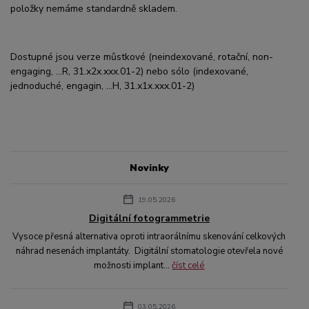
položky nemáme standardně skladem.
Dostupné jsou verze můstkové (neindexované, rotační, non-
engaging, ...R, 31.x2x.xxx.01-2) nebo sólo (indexované,
jednoduché, engagin, ...H, 31.x1x.xxx.01-2)
Novinky
19.05.2026
Digitální fotogrammetrie
Vysoce přesná alternativa oproti intraorálnímu skenování celkových
náhrad nesenách implantáty. Digitální stomatologie otevřela nové
možnosti implant...
číst celé
03.05.2026