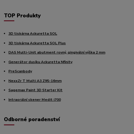
TOP Produkty
3D tiskárna Ackuretta SOL
3D tiskárna Ackuretta SOL Plus
DAS Multi-Unit abutment rovný, gingivální výška 2 mm
Generátor dusíku Ackuretta Nfinity
PreScanbody
NexxZr T Multi A3 Z95-16mm
Sagemax Paint 3D Starter Kit
Intraorální skener Medit i700
Odborné poradenství