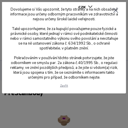
CZK
Dovolujeme si Vás upozornit, že tyto stránky a na nich obsažené
informace jsou určeny odborným pracovníkům ve zdravotnictví a
nejsou určeny široké laické veřejnosti.
0
0,00 Kč
Také upozorňujeme, že za kupující považujeme pouze fyzické a
právnické osoby, které jednají v rámci své podnikatelské činnosti
nebo v rámci samostatného výkonu svého povolání a nevztahuje
se na ně ustanovení zákona č. 634/1992 Sb., o ochraně
spotřebitele, v platném znění.
Menu
Pokračováním v používání těchto stránek potvrzujete, že jste
odborníkem ve smyslu par. 2a zákona č.40/1995 Sb., o regulaci
reklamy, ve znění pozdějších předpisů, a že jste si vědom(a) rizik,
Dynamic Abutment Solution
DAS Prescanbody
která jsou spojena s tím, že se seznámíte s informacemi takto
PreScanbody
určenými pro případ, že odborníkem nejste.
Zavřít
PreScanbody