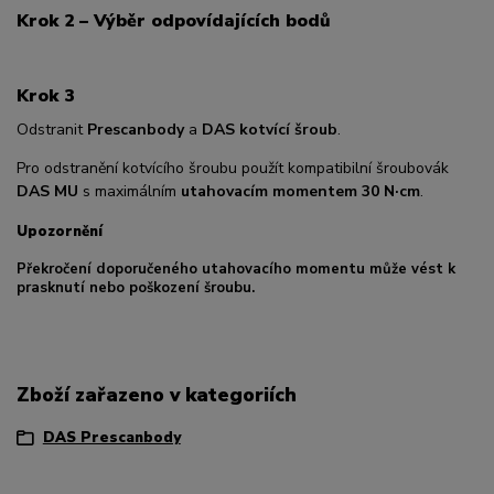
Krok 2 – Výběr odpovídajících bodů
Krok 3
Odstranit
Prescanbody
a
DAS kotvící šroub
.
Pro odstranění kotvícího šroubu použít kompatibilní šroubovák
DAS MU
s maximálním
utahovacím momentem 30 N·cm
.
Upozornění
Překročení doporučeného utahovacího momentu může vést k
prasknutí nebo poškození šroubu.
Zboží zařazeno v kategoriích
DAS Prescanbody