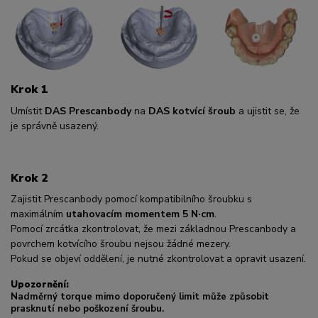
Krok 1
Umístit
DAS Prescanbody
na
DAS kotvící šroub
a ujistit se, že
je správně usazený.
Krok 2
Zajistit Prescanbody pomocí kompatibilního šroubku s
maximálním
utahovacím momentem 5 N·cm
.
Pomocí zrcátka zkontrolovat, že mezi základnou Prescanbody a
povrchem kotvícího šroubu nejsou žádné mezery.
Pokud se objeví oddělení, je nutné zkontrolovat a opravit usazení.
Upozornění:
Nadměrný torque mimo doporučený limit může způsobit
prasknutí nebo poškození šroubu.