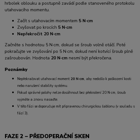
hrbolek oblouku a postupně zavádí podle stanoveného protokolu
utahovacího momentu.
Začít s utahovacím momentem
5 N·cm
Zvyšovat po krocích
5 N·cm
Nepřekročit 20 N·cm
Začněte s hodnotou 5 N·cm, dokud se šroub volně otáčí. Poté
pokračujte ve zvyšování po 5 N·cm, dokud není kotvící šroub plně
zašroubován. Hodnota
20 N·cm
nesmí být překročena.
Poznámky
Nepřekračovat utahovací moment
20 N·cm
, aby nedošlo k poškození kosti
nebo narušení stability systému.
Pokud správné polohy nelze dosáhnout bez překročení 20 N·cm, šroub
vyjměte a znovu nasaďte.
V této fázi se doporučuje mít připravenou chirurgickou šablonu (v souladu s
fází 3).
FAZE 2 – PŘEDOPERAČNÍ SKEN