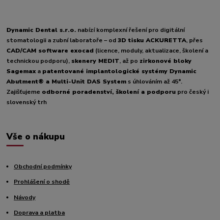
Dynamic Dental s.r.o.
nabízí komplexní řešení pro digitální
stomatologii a zubní laboratoře – od
3D tisku ACKURETTA
, přes
CAD/CAM software exocad
(licence, moduly, aktualizace, školení a
technickou podporu),
skenery MEDIT
, až po
zirkonové bloky
Sagemax
a
patentované implantologické systémy Dynamic
Abutment® a Multi-Unit DAS System
s úhlováním až 45°.
Zajišťujeme
odborné poradenství, školení a podporu
pro český i
slovenský trh
Vše o nákupu
Obchodní podmínky
Prohlášení o shodě
Návody
Doprava a platba