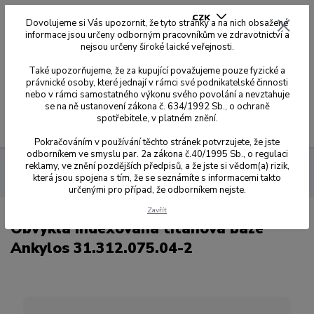
CZK
Dovolujeme si Vás upozornit, že tyto stránky a na nich obsažené
informace jsou určeny odborným pracovníkům ve zdravotnictví a
nejsou určeny široké laické veřejnosti.
0
0,00 Kč
Také upozorňujeme, že za kupující považujeme pouze fyzické a
právnické osoby, které jednají v rámci své podnikatelské činnosti
nebo v rámci samostatného výkonu svého povolání a nevztahuje
se na ně ustanovení zákona č. 634/1992 Sb., o ochraně
spotřebitele, v platném znění.
Menu
Pokračováním v používání těchto stránek potvrzujete, že jste
odborníkem ve smyslu par. 2a zákona č.40/1995 Sb., o regulaci
reklamy, ve znění pozdějších předpisů, a že jste si vědom(a) rizik,
Dynamic Abutment Solution
Přehled kompatibilit dle kódů
která jsou spojena s tím, že se seznámíte s informacemi takto
075
Obvyklá indexovaná titanová báze Ankylos 31.312.075.04-2
určenými pro případ, že odborníkem nejste.
Zavřít
Obvyklá indexovaná titanová báze
Ankylos 31.312.075.04-2