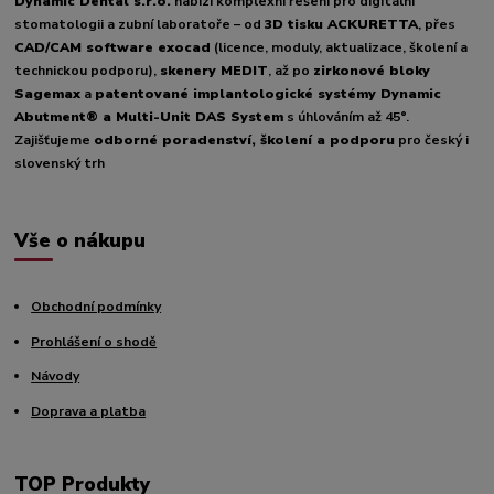
Dynamic Dental s.r.o.
nabízí komplexní řešení pro digitální
stomatologii a zubní laboratoře – od
3D tisku ACKURETTA
, přes
CAD/CAM software exocad
(licence, moduly, aktualizace, školení a
technickou podporu),
skenery MEDIT
, až po
zirkonové bloky
Sagemax
a
patentované implantologické systémy Dynamic
Abutment® a Multi-Unit DAS System
s úhlováním až 45°.
Zajišťujeme
odborné poradenství, školení a podporu
pro český i
slovenský trh
Vše o nákupu
Obchodní podmínky
Prohlášení o shodě
Návody
Doprava a platba
TOP Produkty