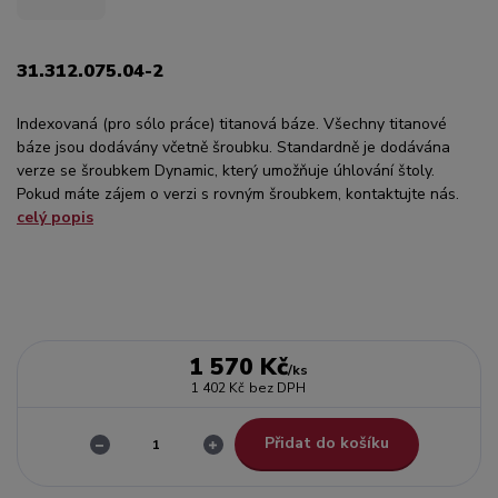
31.312.075.04-2
Indexovaná (pro sólo práce) titanová báze. Všechny titanové
báze jsou dodávány včetně šroubku. Standardně je dodávána
verze se šroubkem Dynamic, který umožňuje úhlování štoly.
Pokud máte zájem o verzi s rovným šroubkem, kontaktujte nás.
celý popis
1 570 Kč
/
ks
1 402 Kč
bez DPH
Přidat do košíku