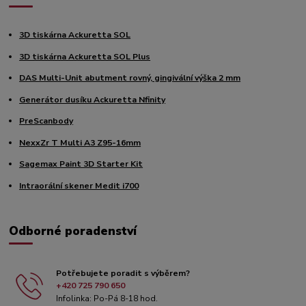
3D tiskárna Ackuretta SOL
3D tiskárna Ackuretta SOL Plus
DAS Multi-Unit abutment rovný, gingivální výška 2 mm
Generátor dusíku Ackuretta Nfinity
PreScanbody
NexxZr T Multi A3 Z95-16mm
Sagemax Paint 3D Starter Kit
Intraorální skener Medit i700
Odborné poradenství
Potřebujete poradit s výběrem?
+420 725 790 650
Infolinka: Po-Pá 8-18 hod.