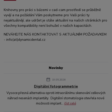
Knihovny pro práci s bázemi v cad-cam prostředí se průběžně
vyvíjí a na požádání Vám poskytneme pro Vaši práci ty
nejaktuálnějí, ale udržet je stále aktuální na našich stránkách pro
všechny kompatibility není bohužel v našich kapacitách.
NEVÁHEJTE NÁS KONTAKTOVAT S AKTUÁLNÍM POŽADAVKEM
- info(at)dynamicdental.cz
Novinky
19.05.2026
Digitální fotogrammetrie
Vysoce přesná alternativa oproti intraorálnímu skenování celkových
náhrad nesenách implantáty. Digitální stomatologie otevřela nové
možnosti implant...
číst celé