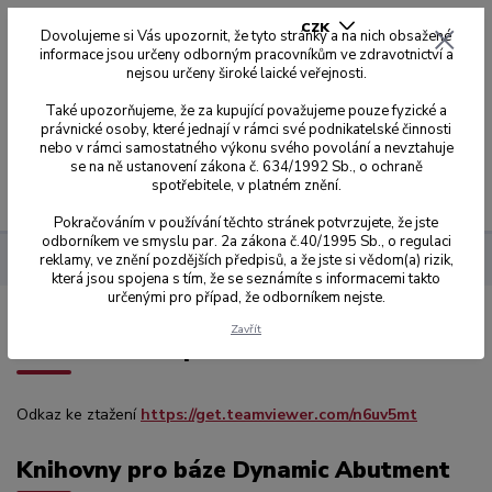
CZK
Dovolujeme si Vás upozornit, že tyto stránky a na nich obsažené
informace jsou určeny odborným pracovníkům ve zdravotnictví a
nejsou určeny široké laické veřejnosti.
0
0,00 Kč
Také upozorňujeme, že za kupující považujeme pouze fyzické a
právnické osoby, které jednají v rámci své podnikatelské činnosti
nebo v rámci samostatného výkonu svého povolání a nevztahuje
se na ně ustanovení zákona č. 634/1992 Sb., o ochraně
spotřebitele, v platném znění.
Menu
Pokračováním v používání těchto stránek potvrzujete, že jste
odborníkem ve smyslu par. 2a zákona č.40/1995 Sb., o regulaci
reklamy, ve znění pozdějších předpisů, a že jste si vědom(a) rizik,
knihovny Dynamic
která jsou spojena s tím, že se seznámíte s informacemi takto
určenými pro případ, že odborníkem nejste.
Zavřít
TeamViewer Aplikace ke stažení
Odkaz ke ztažení
https://get.teamviewer.com/n6uv5mt
Knihovny pro báze Dynamic Abutment