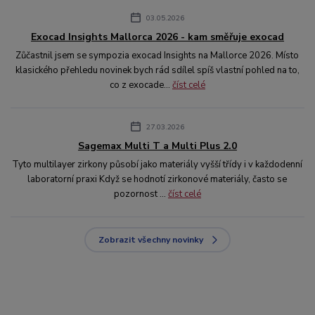
03.05.2026
Exocad Insights Mallorca 2026 - kam směřuje exocad
Zůčastnil jsem se sympozia exocad Insights na Mallorce 2026. Místo
klasického přehledu novinek bych rád sdílel spíš vlastní pohled na to,
co z exocade...
číst celé
27.03.2026
Sagemax Multi T a Multi Plus 2.0
Tyto multilayer zirkony působí jako materiály vyšší třídy i v každodenní
laboratorní praxi Když se hodnotí zirkonové materiály, často se
pozornost ...
číst celé
Zobrazit všechny novinky