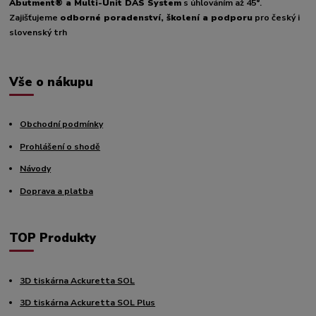
Abutment® a Multi-Unit DAS System
s úhlováním až 45°.
Zajišťujeme
odborné poradenství, školení a podporu
pro český i
slovenský trh
Vše o nákupu
Obchodní podmínky
Prohlášení o shodě
Návody
Doprava a platba
TOP Produkty
3D tiskárna Ackuretta SOL
3D tiskárna Ackuretta SOL Plus