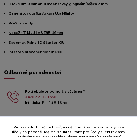
DAS Multi-Unit abutment rovný, gingivální výška 2 mm
Generátor dusíku Ackuretta Nfinity
PreScanbody
NexxZr T Multi A3 Z95-16mm
Sagemax Paint 3D Starter Kit
Intraorální skener Medit i700
Odborné poradenství
Potřebujete poradit s výběrem?
+420 725 790 650
Infolinka: Po-Pá 8-18 hod.
Pro základní funkčnost, zpříjemnění používání webu, analytické
účely a v případě udělení souhlasu také pro účely cílení reklamy
využíváme soubory cookies. Nastavení vlastních preferencí