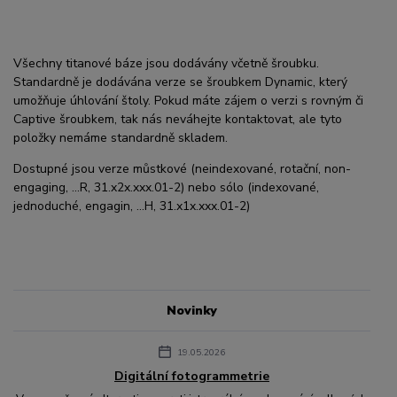
Všechny titanové báze jsou dodávány včetně šroubku.
Standardně je dodávána verze se šroubkem Dynamic, který
umožňuje úhlování štoly. Pokud máte zájem o verzi s rovným či
Captive šroubkem, tak nás neváhejte kontaktovat, ale tyto
položky nemáme standardně skladem.
Dostupné jsou verze můstkové (neindexované, rotační, non-
engaging, ...R, 31.x2x.xxx.01-2) nebo sólo (indexované,
jednoduché, engagin, ...H, 31.x1x.xxx.01-2)
Novinky
19.05.2026
Digitální fotogrammetrie