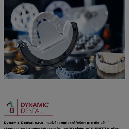
Dynamic Dental s.r.o.
nabízí komplexní řešení pro digitální
stomatologii a zubní laboratoře – od
3D tisku ACKURETTA
, přes