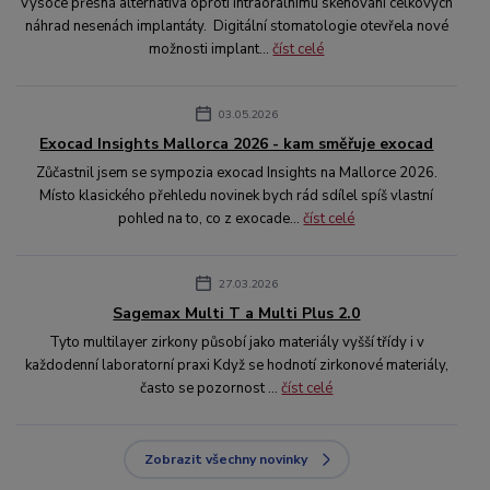
Vysoce přesná alternativa oproti intraorálnímu skenování celkových
náhrad nesenách implantáty. Digitální stomatologie otevřela nové
možnosti implant...
číst celé
03.05.2026
Exocad Insights Mallorca 2026 - kam směřuje exocad
Zůčastnil jsem se sympozia exocad Insights na Mallorce 2026.
Místo klasického přehledu novinek bych rád sdílel spíš vlastní
pohled na to, co z exocade...
číst celé
27.03.2026
Sagemax Multi T a Multi Plus 2.0
Tyto multilayer zirkony působí jako materiály vyšší třídy i v
každodenní laboratorní praxi Když se hodnotí zirkonové materiály,
často se pozornost ...
číst celé
Zobrazit všechny novinky