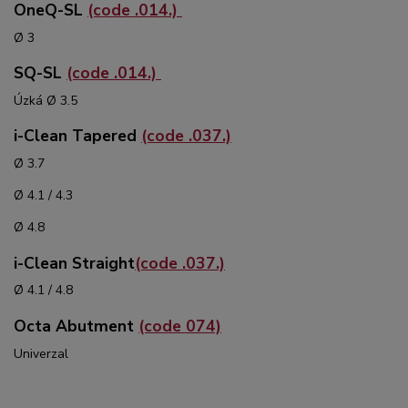
OneQ-SL
(code .014.)
Ø 3
SQ-SL
(code .014.)
Úzká Ø 3.5
i-Clean Tapered
(code .037.)
Ø 3.7
Ø 4.1 / 4.3
Ø 4.8
i-Clean Straight
(code .037.)
Ø 4.1 / 4.8
Octa Abutment
(code 074)
Univerzal