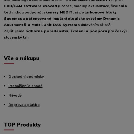
CAD/CAM software exocad
(licence, moduly, aktualizace, školení a
technickou podporu),
skenery MEDIT
, až po
zirkonové bloky
Sagemax
a
patentované implantologické systémy Dynamic
Abutment® a Multi-Unit DAS System
s úhlováním až 45°.
Zajišťujeme
odborné poradenství, školení a podporu
pro český i
slovenský trh
Vše o nákupu
Obchodní podmínky
Prohlášení o shodě
Návody
Doprava a platba
TOP Produkty