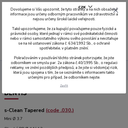
CZK
Dovolujeme si Vás upozornit, že tyto stránky a na nich obsažené
informace jsou určeny odborným pracovníkům ve zdravotnictví a
nejsou určeny široké laické veřejnosti.
0
0,00 Kč
Také upozorňujeme, že za kupující považujeme pouze fyzické a
právnické osoby, které jednají v rámci své podnikatelské činnosti
nebo v rámci samostatného výkonu svého povolání a nevztahuje
se na ně ustanovení zákona č. 634/1992 Sb., o ochraně
spotřebitele, v platném znění.
Menu
Pokračováním v používání těchto stránek potvrzujete, že jste
odborníkem ve smyslu par. 2a zákona č.40/1995 Sb., o regulaci
reklamy, ve znění pozdějších předpisů, a že jste si vědom(a) rizik,
Dynamic Abutment Solution
Úhlované Tibáze Dynamic
která jsou spojena s tím, že se seznámíte s informacemi takto
DENTIS
určenými pro případ, že odborníkem nejste.
Zavřít
DENTIS
s-Clean Tapered
(code .030.)
Mini Ø 3.7