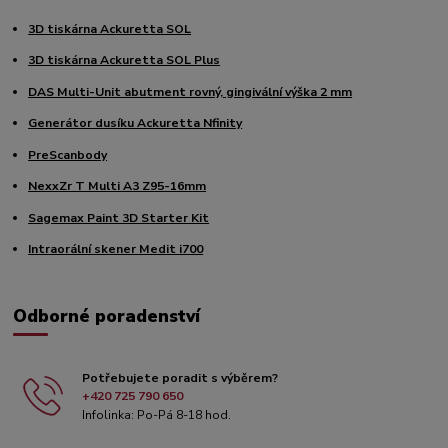
3D tiskárna Ackuretta SOL
3D tiskárna Ackuretta SOL Plus
DAS Multi-Unit abutment rovný, gingivální výška 2 mm
Generátor dusíku Ackuretta Nfinity
PreScanbody
NexxZr T Multi A3 Z95-16mm
Sagemax Paint 3D Starter Kit
Intraorální skener Medit i700
Odborné poradenství
Potřebujete poradit s výběrem?
+420 725 790 650
Infolinka: Po-Pá 8-18 hod.