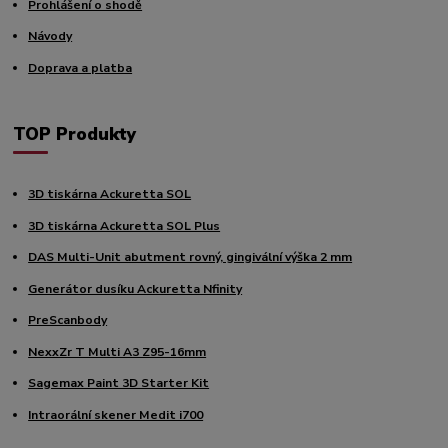
Prohlášení o shodě
Návody
Doprava a platba
TOP Produkty
3D tiskárna Ackuretta SOL
3D tiskárna Ackuretta SOL Plus
DAS Multi-Unit abutment rovný, gingivální výška 2 mm
Generátor dusíku Ackuretta Nfinity
PreScanbody
NexxZr T Multi A3 Z95-16mm
Sagemax Paint 3D Starter Kit
Intraorální skener Medit i700