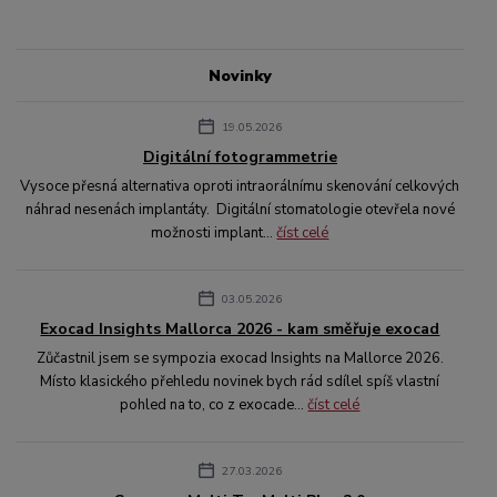
Novinky
19.05.2026
Digitální fotogrammetrie
Vysoce přesná alternativa oproti intraorálnímu skenování celkových
náhrad nesenách implantáty. Digitální stomatologie otevřela nové
možnosti implant...
číst celé
03.05.2026
Exocad Insights Mallorca 2026 - kam směřuje exocad
Zůčastnil jsem se sympozia exocad Insights na Mallorce 2026.
Místo klasického přehledu novinek bych rád sdílel spíš vlastní
pohled na to, co z exocade...
číst celé
27.03.2026