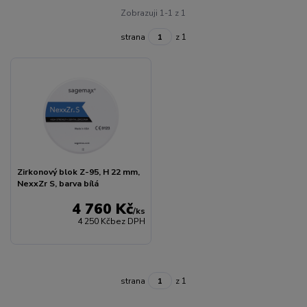
Zobrazuji 1-1 z 1
strana
z 1
Zirkonový blok Z-95, H 22 mm,
NexxZr S, barva bílá
4 760 Kč
/
ks
4 250 Kč
bez DPH
strana
z 1