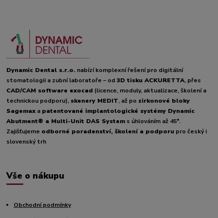
Dynamic Dental s.r.o.
nabízí komplexní řešení pro digitální
stomatologii a zubní laboratoře – od
3D tisku ACKURETTA
, přes
CAD/CAM software exocad
(licence, moduly, aktualizace, školení a
technickou podporu),
skenery MEDIT
, až po
zirkonové bloky
Sagemax
a
patentované implantologické systémy Dynamic
Abutment® a Multi-Unit DAS System
s úhlováním až 45°.
Zajišťujeme
odborné poradenství, školení a podporu
pro český i
slovenský trh
Vše o nákupu
Obchodní podmínky