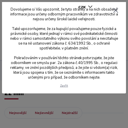
CZK
Dovolujeme si Vás upozornit, že tyto stránky a na nich obsažené
informace jsou určeny odborným pracovníkům ve zdravotnictví a
nejsou určeny široké laické veřejnosti.
0
0,00 Kč
Také upozorňujeme, že za kupující považujeme pouze fyzické a
právnické osoby, které jednají v rámci své podnikatelské činnosti
nebo v rámci samostatného výkonu svého povolání a nevztahuje
se na ně ustanovení zákona č. 634/1992 Sb., o ochraně
spotřebitele, v platném znění.
Menu
Pokračováním v používání těchto stránek potvrzujete, že jste
odborníkem ve smyslu par. 2a zákona č.40/1995 Sb., o regulaci
reklamy, ve znění pozdějších předpisů, a že jste si vědom(a) rizik,
Sagemax zirkonové disky
NexxZr S
Z-95 Ø 95 mm se zářezy
která jsou spojena s tím, že se seznámíte s informacemi takto
22 mm
určenými pro případ, že odborníkem nejste.
Zavřít
22 mm
Nejnovější
Nejlevnější
Nejdražší