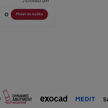
2 670 Kč
bez DPH
Přidat do košíku
k: