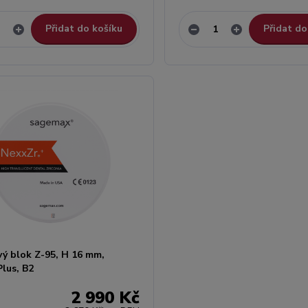
Přidat do košíku
Přidat do
vý blok Z-95, H 16 mm,
lus, B2
2 990 Kč