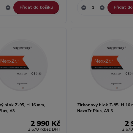
Přidat do košíku
Přidat do
vý blok Z-95, H 16 mm,
Zirkonový blok Z-95, H 16
Plus, A3
NexxZr Plus, A3.5
2 990 Kč
2 
2 670 Kč
bez DPH
2 670