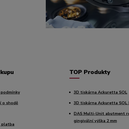
ákupu
TOP Produkty
 podmínky
3D tiskárna Ackuretta SOL
í o shodě
3D tiskárna Ackuretta SOL 
DAS Multi-Unit abutment r
gingivální výška 2 mm
 platba