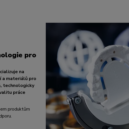
ologie pro
ializuje na
 a materiálů pro
á, technologicky
valitu práce
všem produktům
dporu.