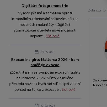
Digitální fotogrammetrie
Zobrazuji 1-
Vysoce přesná alternativa oproti
intraorálnímu skenování celkových náhrad
nesenách implantáty. Digitální
stomatologie otevřela nové možnosti
implant...
číst celé
03.05.2026
Exocad Insights Mallorca 2026 - kam
směřuje exocad
Zůčastnil jsem se sympozia exocad Insights
na Mallorce 2026. Místo klasického
Zirkono
přehledu novinek bych rád sdílel spíš vlastní
NexxZr P
pohled na to, co z exocade...
číst celé
27.03.2026