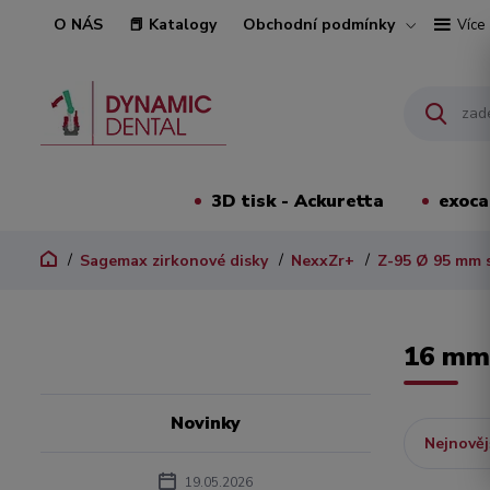
O NÁS
📕 Katalogy
Obchodní podmínky
Více
3D tisk - Ackuretta
exoc
Sagemax zirkonové disky
NexxZr+
Z-95 Ø 95 mm s
16 m
Novinky
Nejnověj
19.05.2026