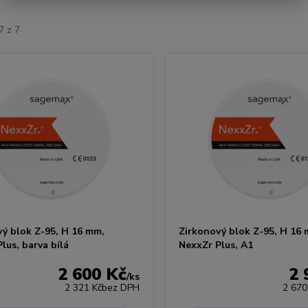
7 z 7
vý blok Z-95, H 16 mm,
Zirkonový blok Z-95, H 16
lus, barva bílá
NexxZr Plus, A1
2 600 Kč
2 
/
ks
2 321 Kč
bez DPH
2 670