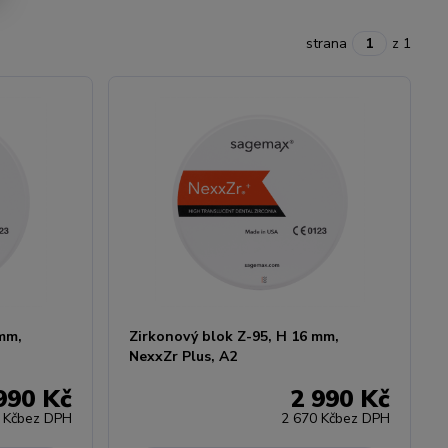
strana
z 1
 mm,
Zirkonový blok Z-95, H 16 mm,
NexxZr Plus, A2
990 Kč
2 990 Kč
 Kč
bez DPH
2 670 Kč
bez DPH