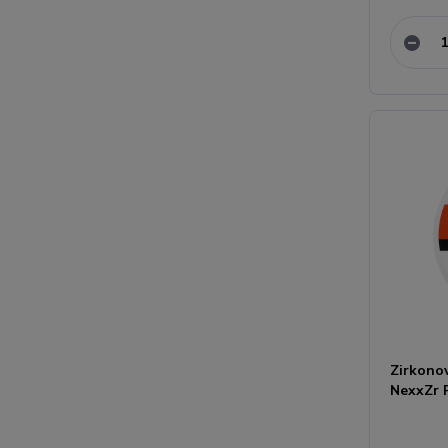
Zirkono
NexxZr P