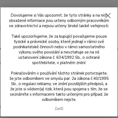
Dovolujeme si Vás upozornit, že tyto stránky a na nich
obsažené informace jsou určeny odborným pracovníkům
ve zdravotnictví a nejsou určeny široké laické veřejnosti.
Hledat
Také upozorňujeme, že za kupující považujeme pouze
fyzické a právnické osoby, které jednají v rámci své
podnikatelské činnosti nebo v rámci samostatného
ad
Skenery MEDIT
Sagemax
Sagemax
výkonu svého povolání a nevztahuje se na ně
ustanovení zákona č. 634/1992 Sb., o ochraně
spotřebitele, v platném znění.
e zářezy
16 mm
Pokračováním v používání těchto stránek potvrzujete,
že jste odborníkem ve smyslu par. 2a zákona č.40/1995
Sb., o regulaci reklamy, ve znění pozdějších předpisů, a
m
že jste si vědom(a) rizik, která jsou spojena s tím, že se
seznámíte s informacemi takto určenými pro případ, že
odborníkem nejste.
ší
Nejlevnější
Nejdražší
Zavřít