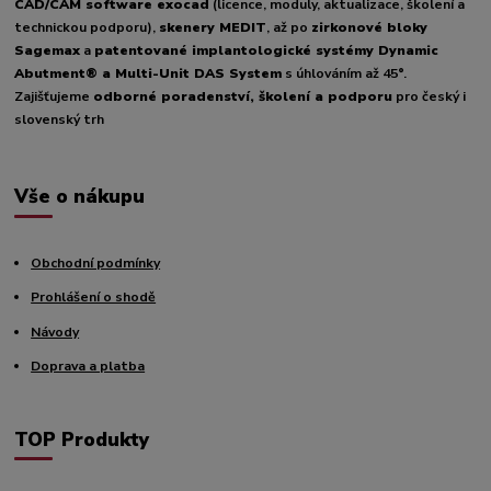
CAD/CAM software exocad
(licence, moduly, aktualizace, školení a
technickou podporu),
skenery MEDIT
, až po
zirkonové bloky
Sagemax
a
patentované implantologické systémy Dynamic
Abutment® a Multi-Unit DAS System
s úhlováním až 45°.
Zajišťujeme
odborné poradenství, školení a podporu
pro český i
slovenský trh
Vše o nákupu
Obchodní podmínky
Prohlášení o shodě
Návody
Doprava a platba
TOP Produkty