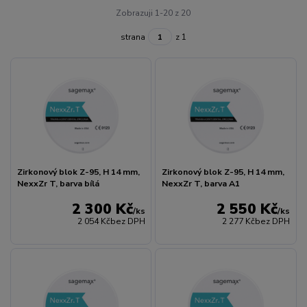
Zobrazuji 1-20 z 20
strana
z 1
Zirkonový blok Z-95, H 14 mm,
Zirkonový blok Z-95, H 14 mm,
NexxZr T, barva bílá
NexxZr T, barva A1
2 300 Kč
2 550 Kč
/
ks
/
ks
2 054 Kč
bez DPH
2 277 Kč
bez DPH