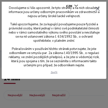
CZK
Dovolujeme si Vás upozornit, že tyto stránky a na nich obsažené
informace jsou určeny odborným pracovníkům ve zdravotnictví a
nejsou určeny široké laické veřejnosti.
0
0,00 Kč
Také upozorňujeme, že za kupující považujeme pouze fyzické a
právnické osoby, které jednají v rámci své podnikatelské činnosti
nebo v rámci samostatného výkonu svého povolání a nevztahuje
se na ně ustanovení zákona č. 634/1992 Sb., o ochraně
spotřebitele, v platném znění.
Menu
Pokračováním v používání těchto stránek potvrzujete, že jste
odborníkem ve smyslu par. 2a zákona č.40/1995 Sb., o regulaci
reklamy, ve znění pozdějších předpisů, a že jste si vědom(a) rizik,
Sagemax zirkonové disky
NexxZr T
Z-95 Ø 95 mm se
která jsou spojena s tím, že se seznámíte s informacemi takto
zářezy
14 mm
určenými pro případ, že odborníkem nejste.
Zavřít
14 mm
Nejnovější
Nejlevnější
Nejdražší