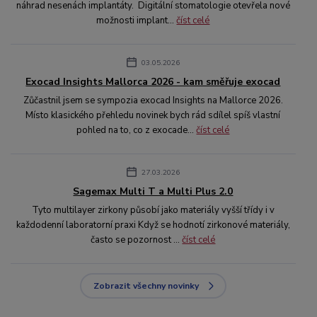
náhrad nesenách implantáty. Digitální stomatologie otevřela nové
možnosti implant...
číst celé
03.05.2026
Exocad Insights Mallorca 2026 - kam směřuje exocad
Zůčastnil jsem se sympozia exocad Insights na Mallorce 2026.
Místo klasického přehledu novinek bych rád sdílel spíš vlastní
pohled na to, co z exocade...
číst celé
27.03.2026
Sagemax Multi T a Multi Plus 2.0
Tyto multilayer zirkony působí jako materiály vyšší třídy i v
každodenní laboratorní praxi Když se hodnotí zirkonové materiály,
často se pozornost ...
číst celé
Zobrazit všechny novinky