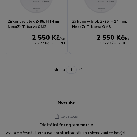
Zirkonový blok Z-95, H 14 mm,
Zirkonový blok Z-95, H 14 mm,
NexxZr T, barva OM2
NexxZr T, barva OM3
2 550 Kč
2 550 Kč
/
ks
/
ks
2 277 Kč
bez DPH
2 277 Kč
bez DPH
strana
z 1
Novinky
19.05.2026
Digitální fotogrammetrie
Vysoce přesná alternativa oproti intraorálnímu skenování celkových