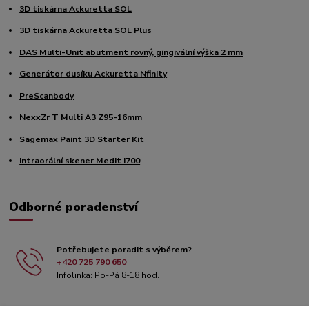
3D tiskárna Ackuretta SOL
3D tiskárna Ackuretta SOL Plus
DAS Multi-Unit abutment rovný, gingivální výška 2 mm
Generátor dusíku Ackuretta Nfinity
PreScanbody
NexxZr T Multi A3 Z95-16mm
Sagemax Paint 3D Starter Kit
Intraorální skener Medit i700
Odborné poradenství
Potřebujete poradit s výběrem?
+420 725 790 650
Infolinka: Po-Pá 8-18 hod.