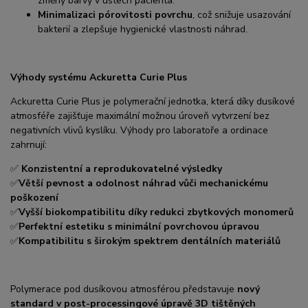
změny barvy v ústech pacienta.
Minimalizaci pórovitosti povrchu
, což snižuje usazování
bakterií a zlepšuje hygienické vlastnosti náhrad.
Výhody systému Ackuretta Curie Plus
Ackuretta Curie Plus je polymerační jednotka, která díky dusíkové
atmosféře zajišťuje maximální možnou úroveň vytvrzení bez
negativních vlivů kyslíku. Výhody pro laboratoře a ordinace
zahrnují:
✅
Konzistentní a reprodukovatelné výsledky
Větší pevnost a odolnost náhrad vůči mechanickému
✅
poškození
Vyšší biokompatibilitu díky redukci zbytkových monomerů
✅
Perfektní estetiku s minimální povrchovou úpravou
✅
Kompatibilitu s širokým spektrem dentálních materiálů
✅
Polymerace pod dusíkovou atmosférou představuje
nový
standard v post-processingové úpravě 3D tištěných