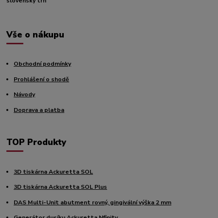
slovenský trh
Vše o nákupu
Obchodní podmínky
Prohlášení o shodě
Návody
Doprava a platba
TOP Produkty
3D tiskárna Ackuretta SOL
3D tiskárna Ackuretta SOL Plus
DAS Multi-Unit abutment rovný, gingivální výška 2 mm
Generátor dusíku Ackuretta Nfinity