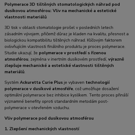
Polymerace 3D tištěných stomatologických náhrad pod
dusíkovou atmosférou: Vliv na mechanické a estetické
vlastnosti materiálů
3D tisk v oblasti stomatologie prošel v posledních letech
zásadním vývojem, přičemž důraz je kladen na kvalitu, přesnost a
biologickou kompatibilitu tištěných náhrad. Klíčovým faktorem
ovlivňujícím vlastnosti finálního produktu je proces polymerace.
Studie ukazují, že
polymerace v prostředí s řízenou
atmosférou
, zejména v inertním dusíkovém prostředí,
výrazně
zlepšuje mechanické a estetické vlastnosti tištěných
materiálů
.
Systém
Ackuretta Curie Plus
je vybaven
technologií
polymerace v dusíkové atmosféře
, což umožňuje dosažení
optimální polymerace bez inhibice kyslíkem. Tento proces přináší
významné benefity oproti standardním metodám post-
polymerace v otevřeném vzduchu.
Vliv polymerace pod dusíkovou atmosférou
1. Zlepšení mechanických vlastností