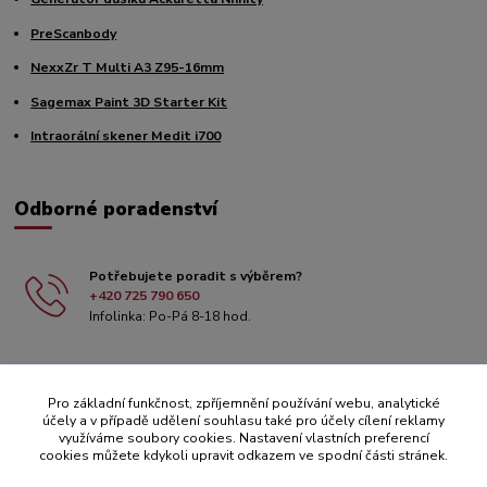
PreScanbody
NexxZr T Multi A3 Z95-16mm
Sagemax Paint 3D Starter Kit
Intraorální skener Medit i700
Odborné poradenství
Potřebujete poradit s výběrem?
+420 725 790 650
Infolinka: Po-Pá 8-18 hod.
Pro základní funkčnost, zpříjemnění používání webu, analytické
účely a v případě udělení souhlasu také pro účely cílení reklamy
využíváme soubory cookies. Nastavení vlastních preferencí
cookies můžete kdykoli upravit odkazem ve spodní části stránek.