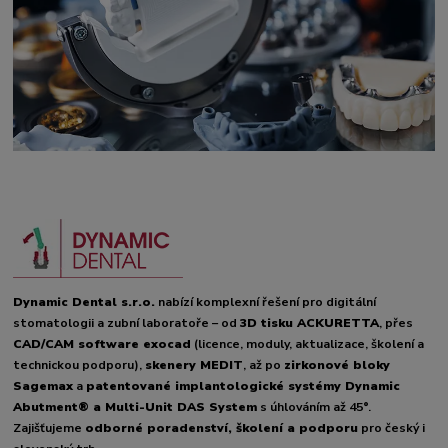
Dynamic Dental s.r.o.
nabízí komplexní řešení pro digitální
stomatologii a zubní laboratoře – od
3D tisku ACKURETTA
, přes
CAD/CAM software exocad
(licence, moduly, aktualizace, školení a
technickou podporu),
skenery MEDIT
, až po
zirkonové bloky
Sagemax
a
patentované implantologické systémy Dynamic
Abutment® a Multi-Unit DAS System
s úhlováním až 45°.
Zajišťujeme
odborné poradenství, školení a podporu
pro český i