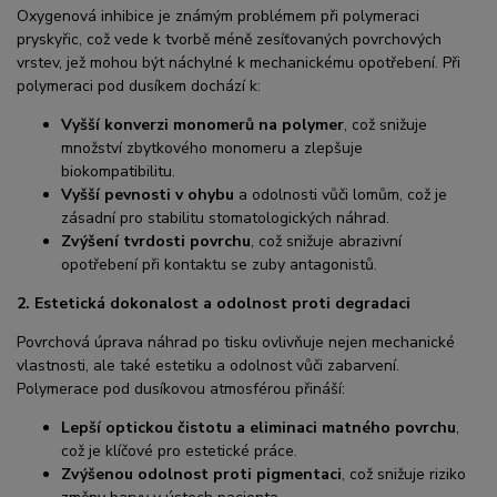
Oxygenová inhibice je známým problémem při polymeraci
pryskyřic, což vede k tvorbě méně zesíťovaných povrchových
vrstev, jež mohou být náchylné k mechanickému opotřebení. Při
polymeraci pod dusíkem dochází k:
Vyšší konverzi monomerů na polymer
, což snižuje
množství zbytkového monomeru a zlepšuje
biokompatibilitu.
Vyšší pevnosti v ohybu
a odolnosti vůči lomům, což je
zásadní pro stabilitu stomatologických náhrad.
Zvýšení tvrdosti povrchu
, což snižuje abrazivní
opotřebení při kontaktu se zuby antagonistů.
2. Estetická dokonalost a odolnost proti degradaci
Povrchová úprava náhrad po tisku ovlivňuje nejen mechanické
vlastnosti, ale také estetiku a odolnost vůči zabarvení.
Polymerace pod dusíkovou atmosférou přináší:
Lepší optickou čistotu a eliminaci matného povrchu
,
což je klíčové pro estetické práce.
Zvýšenou odolnost proti pigmentaci
, což snižuje riziko