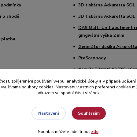
 podmínky
3D tiskárna Ackuretta SOL
í o shodě
3D tiskárna Ackuretta SOL 
DAS Multi-Unit abutment r
gingivální výška 2 mm
 platba
Generátor dusíku Ackuretta
PreScanbody
NexxZr T Multi A3 Z95-16
Sagemax Paint 3D Starter K
čnost, zpříjemnění používání webu, analytické účely a v případě udělení
y využíváme soubory cookies. Nastavení vlastních preferencí cookies mů
Intraorální skener Medit i7
odkazem ve spodní části stránek.
Souhlasím
Nastavení
Souhlas můžete odmítnout
zde
.