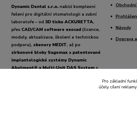
Obchodní
Dynamic Dental s.r.o.
nabízí komplexní
řešení pro digitální stomatologii a zubní
Prohlášen
laboratoře – od
3D tisku ACKURETTA
,
Návody
přes
CAD/CAM software exocad
(licence,
moduly, aktualizace, školení a technickou
Doprava a
podporu),
skenery MEDIT
, až po
zirkonové bloky Sagemax
a
patentované
implantologické systémy Dynamic
Abutment® a Multi-Unit DAS System
s
úhlováním až 45°. Zajišťujeme
odborné
Pro základní funk
poradenství, školení a podporu
pro
účely cílení reklam
český i slovenský trh