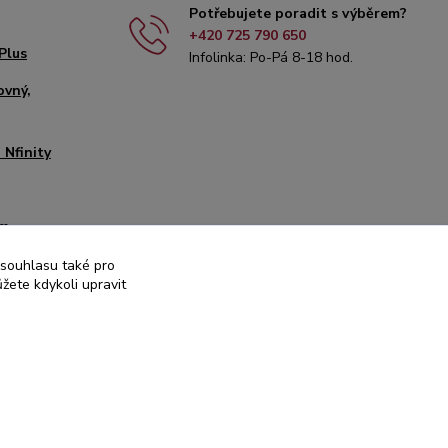
Potřebujete poradit s výběrem?
+420 725 790 650
Plus
Infolinka: Po-Pá 8-18 hod.
ovný,
 Nfinity
mm
it
 souhlasu také pro
žete kdykoli upravit
00
Vytvořeno na
Eshop-rychle.cz