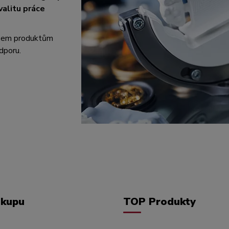
valitu práce
všem produktům
dporu.
ákupu
TOP Produkty