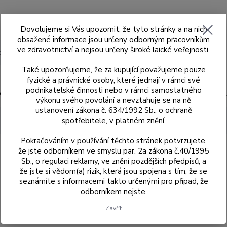
Dovolujeme si Vás upozornit, že tyto stránky a na nich
obsažené informace jsou určeny odborným pracovníkům
ve zdravotnictví a nejsou určeny široké laické veřejnosti.
Hledat
Také upozorňujeme, že za kupující považujeme pouze
fyzické a právnické osoby, které jednají v rámci své
podnikatelské činnosti nebo v rámci samostatného
ad
Skenery MEDIT
Sagemax
Sagemax
výkonu svého povolání a nevztahuje se na ně
ustanovení zákona č. 634/1992 Sb., o ochraně
spotřebitele, v platném znění.
Pokračováním v používání těchto stránek potvrzujete,
že jste odborníkem ve smyslu par. 2a zákona č.40/1995
Sb., o regulaci reklamy, ve znění pozdějších předpisů, a
že jste si vědom(a) rizik, která jsou spojena s tím, že se
seznámíte s informacemi takto určenými pro případ, že
odborníkem nejste.
767484
Zavřít