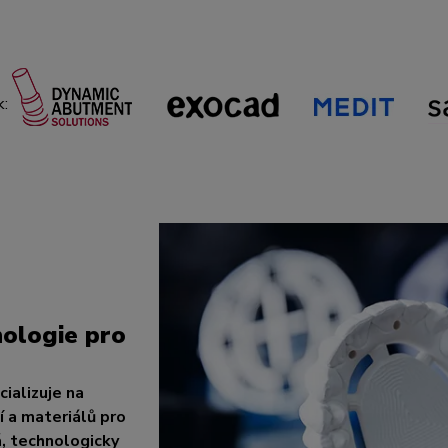
k:
ologie pro
ializuje na
 a materiálů pro
á, technologicky