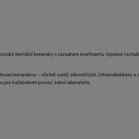
lazování dentální keramiky s rozsahem koeficientu tepelné roztaž
ovací keramikou – včetně oxidů zirkoničitých, lithiumdisilikátu a 
itu pro každodenní provoz zubní laboratoře.