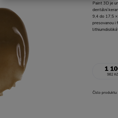
Paint 3D je un
dentální kera
9,4 do 17,5 ×
presovanou i f
lithiumdisilik
1 10
982 Kč
Číslo produktu: