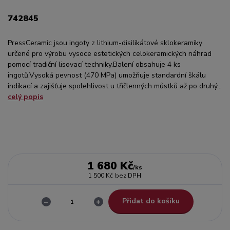
742845
PressCeramic jsou ingoty z lithium-disilikátové sklokeramiky
určené pro výrobu vysoce estetických celokeramických náhrad
pomocí tradiční lisovací techniky.Balení obsahuje 4 ks
ingotů.Vysoká pevnost (470 MPa) umožňuje standardní škálu
indikací a zajišťuje spolehlivost u tříčlenných můstků až po druhý...
celý popis
1 680 Kč
/
ks
1 500 Kč
bez DPH
Přidat do košíku