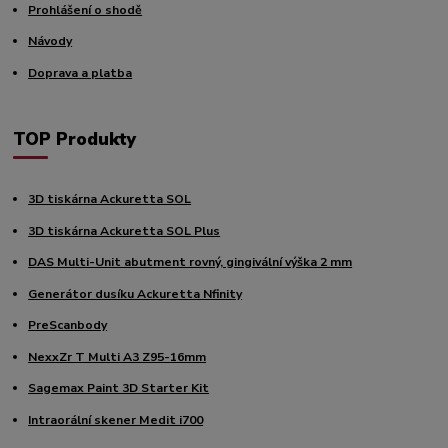
Prohlášení o shodě
Návody
Doprava a platba
TOP Produkty
3D tiskárna Ackuretta SOL
3D tiskárna Ackuretta SOL Plus
DAS Multi-Unit abutment rovný, gingivální výška 2 mm
Generátor dusíku Ackuretta Nfinity
PreScanbody
NexxZr T Multi A3 Z95-16mm
Sagemax Paint 3D Starter Kit
Intraorální skener Medit i700