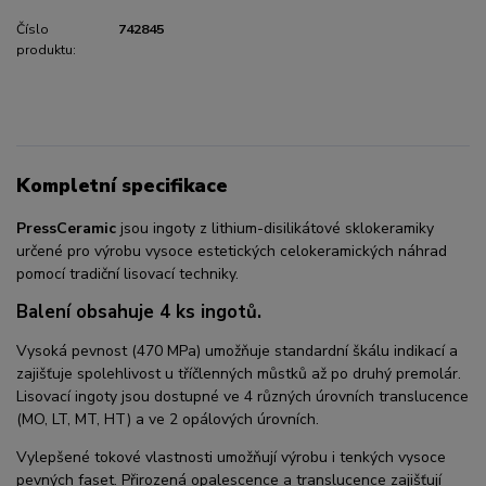
Číslo
742845
produktu:
Kompletní specifikace
PressCeramic
jsou ingoty z lithium-disilikátové sklokeramiky
určené pro výrobu vysoce estetických celokeramických náhrad
pomocí tradiční lisovací techniky.
Balení obsahuje 4 ks ingotů.
Vysoká pevnost (470 MPa) umožňuje standardní škálu indikací a
zajišťuje spolehlivost u tříčlenných můstků až po druhý premolár.
Lisovací ingoty jsou dostupné ve 4 různých úrovních translucence
(MO, LT, MT, HT) a ve 2 opálových úrovních.
Vylepšené tokové vlastnosti umožňují výrobu i tenkých vysoce
pevných faset. Přirozená opalescence a translucence zajišťují