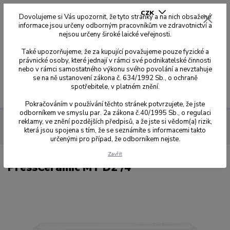
CZK
Dovolujeme si Vás upozornit, že tyto stránky a na nich obsažené
informace jsou určeny odborným pracovníkům ve zdravotnictví a
nejsou určeny široké laické veřejnosti.
0
0,00 Kč
Také upozorňujeme, že za kupující považujeme pouze fyzické a
právnické osoby, které jednají v rámci své podnikatelské činnosti
nebo v rámci samostatného výkonu svého povolání a nevztahuje
se na ně ustanovení zákona č. 634/1992 Sb., o ochraně
spotřebitele, v platném znění.
Menu
Pokračováním v používání těchto stránek potvrzujete, že jste
odborníkem ve smyslu par. 2a zákona č.40/1995 Sb., o regulaci
reklamy, ve znění pozdějších předpisů, a že jste si vědom(a) rizik,
Sagemax
PressCeramic
PressCeramic MT
která jsou spojena s tím, že se seznámíte s informacemi takto
PressCeramic MT D2 /4
určenými pro případ, že odborníkem nejste.
Zavřít
PressCeramic MT D2 /4