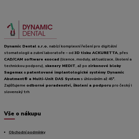
Dynamic Dental s.r.o.
nabízí komplexní řešení pro digitální
stomatologii a zubní laboratoře – od
3D tisku ACKURETTA
, přes
CAD/CAM software exocad
(licence, moduly, aktualizace, školení a
technickou podporu),
skenery MEDIT
, až po
zirkonové bloky
Sagemax
a
patentované implantologické systémy Dynamic
Abutment® a Multi-Unit DAS System
s úhlováním až 45°.
Zajišťujeme
odborné poradenství, školení a podporu
pro český i
slovenský trh
Vše o nákupu
Obchodní podmínky