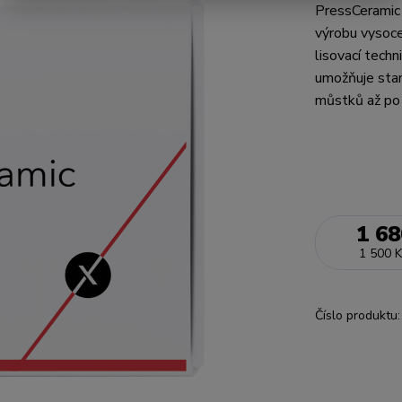
PressCeramic 
výrobu vysoce
lisovací tech
umožňuje stand
můstků až po 
1 68
1 500 K
Číslo produktu: