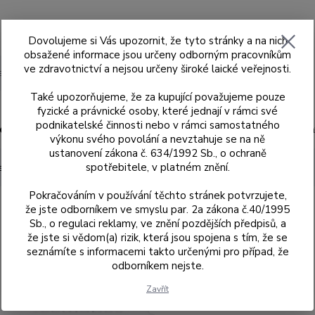
Dovolujeme si Vás upozornit, že tyto stránky a na nich
obsažené informace jsou určeny odborným pracovníkům
ve zdravotnictví a nejsou určeny široké laické veřejnosti.
Hledat
Také upozorňujeme, že za kupující považujeme pouze
fyzické a právnické osoby, které jednají v rámci své
podnikatelské činnosti nebo v rámci samostatného
ad
Skenery MEDIT
Sagemax
Sagemax
výkonu svého povolání a nevztahuje se na ně
ustanovení zákona č. 634/1992 Sb., o ochraně
spotřebitele, v platném znění.
sCeramic MO 4 /4
Pokračováním v používání těchto stránek potvrzujete,
že jste odborníkem ve smyslu par. 2a zákona č.40/1995
Sb., o regulaci reklamy, ve znění pozdějších předpisů, a
že jste si vědom(a) rizik, která jsou spojena s tím, že se
seznámíte s informacemi takto určenými pro případ, že
odborníkem nejste.
742873
Zavřít