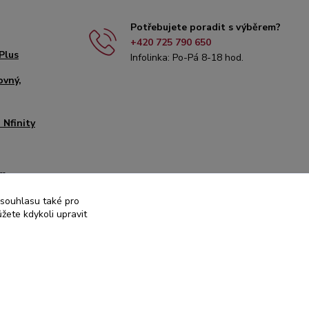
Potřebujete poradit s výběrem?
+420 725 790 650
Plus
Infolinka: Po-Pá 8-18 hod.
ovný,
 Nfinity
mm
it
 souhlasu také pro
žete kdykoli upravit
00