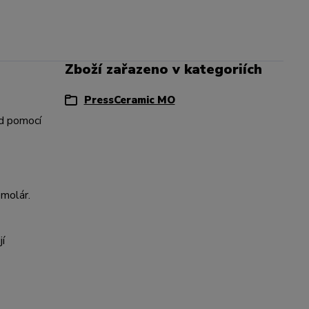
Zboží zařazeno v kategoriích
PressCeramic MO
ad pomocí
emolár.
í