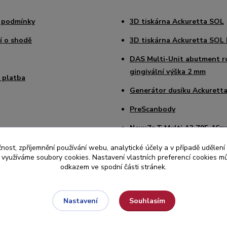
 podmínky
3D tiskárna Ackuretta SOL
í o shodě
3D tiskárna Ackuretta SOL 
DAS Multi-Unit abutment r
gingivální výška 2 mm
 platba
Generátor dusíku Ackuretta
PreScanbody
NexxZr T Multi A3 Z95-16
Sagemax Paint 3D Starter K
čnost, zpříjemnění používání webu, analytické účely a v případě udělení
y využíváme soubory cookies. Nastavení vlastních preferencí cookies mů
Intraorální skener Medit i7
odkazem ve spodní části stránek.
Souhlasím
Nastavení