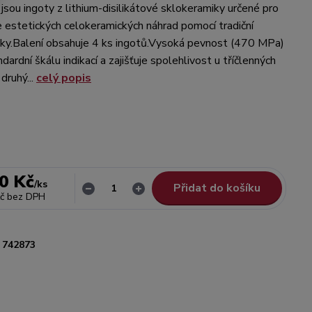
jsou ingoty z lithium-disilikátové sklokeramiky určené pro
 estetických celokeramických náhrad pomocí tradiční
niky.Balení obsahuje 4 ks ingotů.Vysoká pevnost (470 MPa)
ardní škálu indikací a zajišťuje spolehlivost u tříčlenných
druhý...
celý popis
0 Kč
/
ks
Přidat do košíku
č
bez DPH
742873