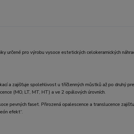
amiky určené pro výrobu vysoce estetických celokeramických náhr
cí a zajišťuje spolehlivost u tříčlenných můstků až po druhý pr
ucence (MO, LT, MT, HT) a ve 2 opálových úrovních.
oce pevných faset. Přirozená opalescence a translucence zajišťuj
león efekt“.