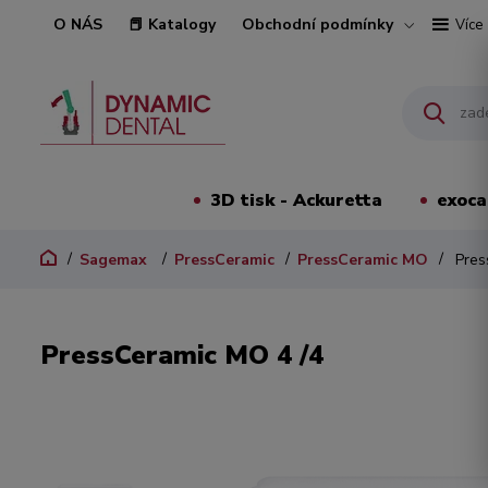
O NÁS
📕 Katalogy
Obchodní podmínky
Více
3D tisk - Ackuretta
exoc
Sagemax
PressCeramic
PressCeramic MO
Pres
PressCeramic MO 4 /4