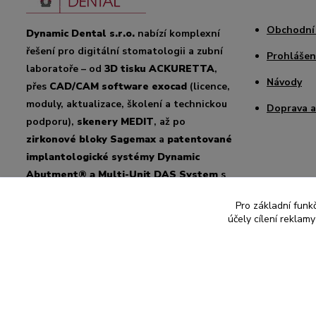
Obchodní
Dynamic Dental s.r.o.
nabízí komplexní
řešení pro digitální stomatologii a zubní
Prohlášen
laboratoře – od
3D tisku ACKURETTA
,
Návody
přes
CAD/CAM software exocad
(licence,
moduly, aktualizace, školení a technickou
Doprava a
podporu),
skenery MEDIT
, až po
zirkonové bloky Sagemax
a
patentované
implantologické systémy Dynamic
Abutment® a Multi-Unit DAS System
s
úhlováním až 45°. Zajišťujeme
odborné
Pro základní funk
poradenství, školení a podporu
pro
účely cílení reklam
český i slovenský trh