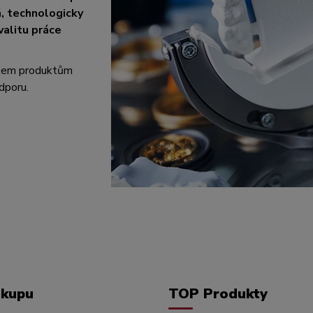
á, technologicky
valitu práce
všem produktům
dporu.
ákupu
TOP Produkty