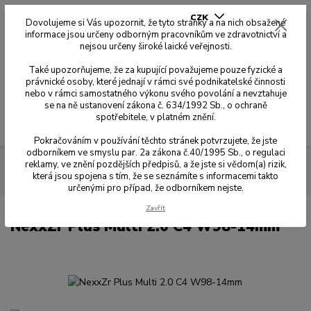
CZK
Dovolujeme si Vás upozornit, že tyto stránky a na nich obsažené
informace jsou určeny odborným pracovníkům ve zdravotnictví a
nejsou určeny široké laické veřejnosti.
0
0,00 Kč
Také upozorňujeme, že za kupující považujeme pouze fyzické a
právnické osoby, které jednají v rámci své podnikatelské činnosti
nebo v rámci samostatného výkonu svého povolání a nevztahuje
se na ně ustanovení zákona č. 634/1992 Sb., o ochraně
spotřebitele, v platném znění.
Menu
Pokračováním v používání těchto stránek potvrzujete, že jste
odborníkem ve smyslu par. 2a zákona č.40/1995 Sb., o regulaci
reklamy, ve znění pozdějších předpisů, a že jste si vědom(a) rizik,
Sagemax zirkonové disky
NexxZr+ Multi 2.0
W-98 Ø 98,5
která jsou spojena s tím, že se seznámíte s informacemi takto
mm s odskokem
14 mm
NexxZr Plus Multi 2.0 C4 W98-14mm
určenými pro případ, že odborníkem nejste.
Zavřít
NexxZr Plus Multi 2.0 C4 W98-14mm