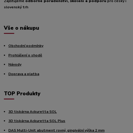
Zajišťujeme
odborné poradenství, školení a podporu
pro český i
slovenský trh
Vše o nákupu
Obchodní podmínky
Prohlášení o shodě
Návody
Doprava a platba
TOP Produkty
3D tiskárna Ackuretta SOL
3D tiskárna Ackuretta SOL Plus
DAS Multi-Unit abutment rovný, gingivální výška 2 mm