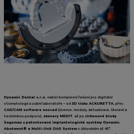
Dynamic Dental s.r.o.
nabízí komplexní řešení pro digitální
stomatologii a zubní laboratoře – od
3D tisku ACKURETTA
, přes
CAD/CAM software exocad
(licence, moduly, aktualizace, školení a
technickou podporu),
skenery MEDIT
, až po
zirkonové bloky
Sagemax
a
patentované implantologické systémy Dynamic
Abutment® a Multi-Unit DAS System
s úhlováním až 45°.