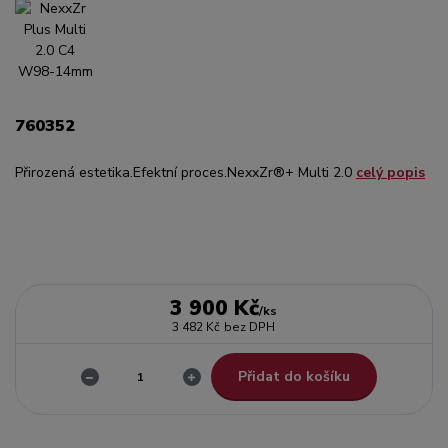
760352
Přirozená estetika.Efektní proces.NexxZr®+ Multi 2.0
celý popis
3 900 Kč
/
ks
3 482 Kč
bez DPH
Přidat do košíku