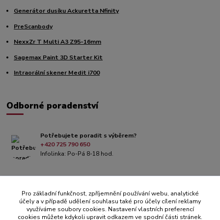
Generátor dusíku Ackuretta Nfinity
PreScanbody
NexxZr T Multi A3 Z95-16mm
Sagemax Paint 3D Starter Kit
Intraorální skener Medit i700
Odborné poradenství
Potřebujete poradit s výběrem?
+420 725 790 650
Infolinka: Po-Pá 8-18 hod.
Pro základní funkčnost, zpříjemnění používání webu, analytické
účely a v případě udělení souhlasu také pro účely cílení reklamy
využíváme soubory cookies. Nastavení vlastních preferencí
cookies můžete kdykoli upravit odkazem ve spodní části stránek.