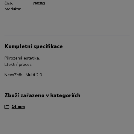
Číslo
760352
produktu:
Kompletní specifikace
Přirozená estetika.
Efektní proces.
NexxZr®+ Multi 2.0
Zboží zařazeno v kategoriích
14 mm