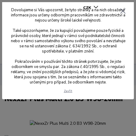
CZK
Dovolujeme si Vás upozornit, že tyto stránky a na nich obsažené
informace jsou určeny odborným pracovníkům ve zdravotnictví a
nejsou určeny široké laické veřejnosti.
0
0,00 Kč
Také upozorňujeme, že za kupující považujeme pouze fyzické a
právnické osoby, které jednají v rámci své podnikatelské činnosti
nebo v rámci samostatného výkonu svého povolání a nevztahuje
se na ně ustanovení zákona č. 634/1992 Sb., o ochraně
spotřebitele, v platném znění.
Menu
Pokračováním v používání těchto stránek potvrzujete, že jste
odborníkem ve smyslu par. 2a zákona č.40/1995 Sb., o regulaci
reklamy, ve znění pozdějších předpisů, a že jste si vědom(a) rizik,
Sagemax zirkonové disky
NexxZr+ Multi 2.0
W-98 Ø 98,5
která jsou spojena s tím, že se seznámíte s informacemi takto
mm s odskokem
20 mm
NexxZr Plus Multi 2.0 B3 W98-20mm
určenými pro případ, že odborníkem nejste.
Zavřít
NexxZr Plus Multi 2.0 B3 W98-20mm