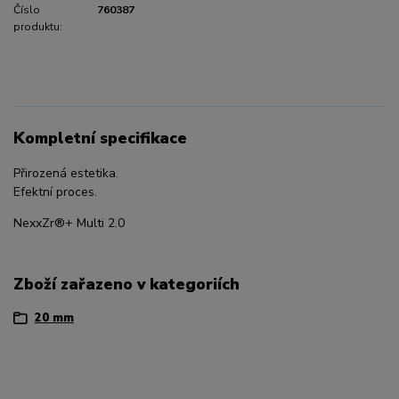
Číslo
760387
produktu:
Kompletní specifikace
Přirozená estetika.
Efektní proces.
NexxZr®+ Multi 2.0
Zboží zařazeno v kategoriích
20 mm