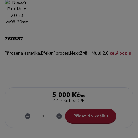
760387
Přirozená estetika.Efektní proces.NexxZr®+ Multi 2.0
celý popis
5 000 Kč
/
ks
4 464 Kč
bez DPH
Přidat do košíku