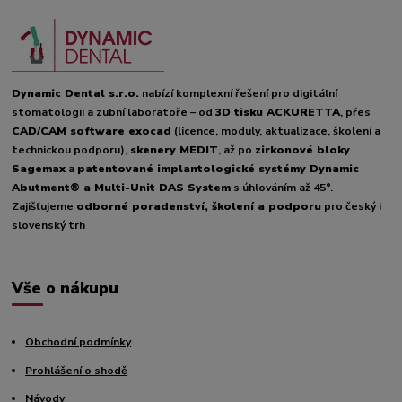
Dynamic Dental s.r.o.
nabízí komplexní řešení pro digitální
stomatologii a zubní laboratoře – od
3D tisku ACKURETTA
, přes
CAD/CAM software exocad
(licence, moduly, aktualizace, školení a
technickou podporu),
skenery MEDIT
, až po
zirkonové bloky
Sagemax
a
patentované implantologické systémy Dynamic
Abutment® a Multi-Unit DAS System
s úhlováním až 45°.
Zajišťujeme
odborné poradenství, školení a podporu
pro český i
slovenský trh
Vše o nákupu
Obchodní podmínky
Prohlášení o shodě
Návody