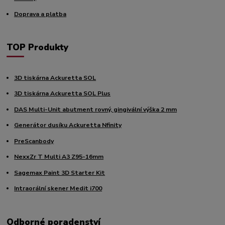
Doprava a platba
TOP Produkty
3D tiskárna Ackuretta SOL
3D tiskárna Ackuretta SOL Plus
DAS Multi-Unit abutment rovný, gingivální výška 2 mm
Generátor dusíku Ackuretta Nfinity
PreScanbody
NexxZr T Multi A3 Z95-16mm
Sagemax Paint 3D Starter Kit
Intraorální skener Medit i700
Odborné poradenství