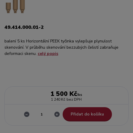
49.414.000.01-2
balení 5 ks Horizontální PEEK tyčinka vylepšuje plynulost
skenování. V průběhu skenování bezzubých čelistí zabraňuje
deformaci skenu.
celý popis
1 500 Kč
/
ks
1 240 Kč
bez DPH
Přidat do košíku