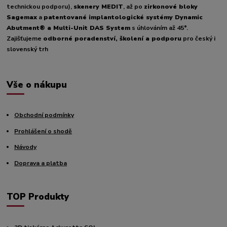
technickou podporu),
skenery MEDIT
, až po
zirkonové bloky
Sagemax
a
patentované implantologické systémy Dynamic
Abutment® a Multi-Unit DAS System
s úhlováním až 45°.
Zajišťujeme
odborné poradenství, školení a podporu
pro český i
slovenský trh
Vše o nákupu
Obchodní podmínky
Prohlášení o shodě
Návody
Doprava a platba
TOP Produkty