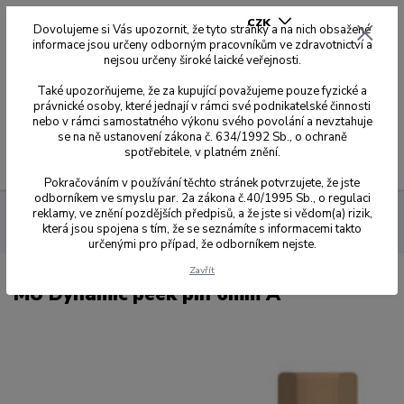
CZK
Dovolujeme si Vás upozornit, že tyto stránky a na nich obsažené
informace jsou určeny odborným pracovníkům ve zdravotnictví a
nejsou určeny široké laické veřejnosti.
0
0,00 Kč
Také upozorňujeme, že za kupující považujeme pouze fyzické a
právnické osoby, které jednají v rámci své podnikatelské činnosti
nebo v rámci samostatného výkonu svého povolání a nevztahuje
se na ně ustanovení zákona č. 634/1992 Sb., o ochraně
spotřebitele, v platném znění.
Menu
Pokračováním v používání těchto stránek potvrzujete, že jste
odborníkem ve smyslu par. 2a zákona č.40/1995 Sb., o regulaci
reklamy, ve znění pozdějších předpisů, a že jste si vědom(a) rizik,
Multi-Unit DAS System
Komponenty DAS Multi-Unit
MU
která jsou spojena s tím, že se seznámíte s informacemi takto
Dynamic peek pin 6mm A
určenými pro případ, že odborníkem nejste.
Zavřít
MU Dynamic peek pin 6mm A