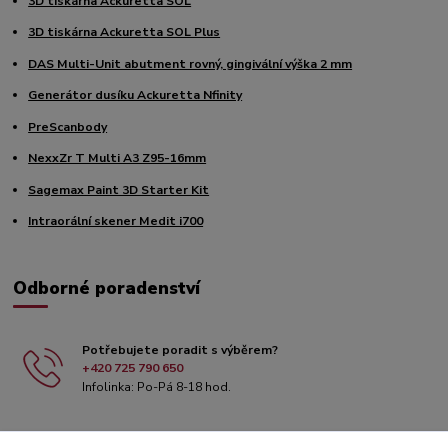
3D tiskárna Ackuretta SOL
3D tiskárna Ackuretta SOL Plus
DAS Multi-Unit abutment rovný, gingivální výška 2 mm
Generátor dusíku Ackuretta Nfinity
PreScanbody
NexxZr T Multi A3 Z95-16mm
Sagemax Paint 3D Starter Kit
Intraorální skener Medit i700
Odborné poradenství
Potřebujete poradit s výběrem?
+420 725 790 650
Infolinka: Po-Pá 8-18 hod.