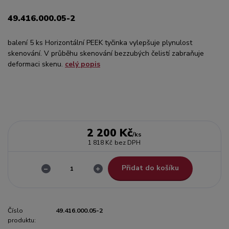
49.416.000.05-2
balení 5 ks Horizontální PEEK tyčinka vylepšuje plynulost
skenování. V průběhu skenování bezzubých čelistí zabraňuje
deformaci skenu.
celý popis
2 200 Kč
/
ks
1 818 Kč
bez DPH
Přidat do košíku
Číslo
49.416.000.05-2
produktu: