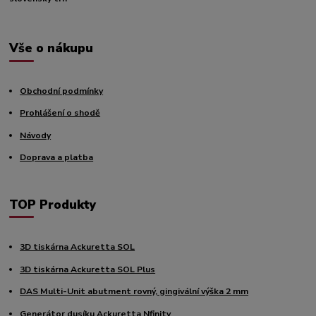
Vše o nákupu
Obchodní podmínky
Prohlášení o shodě
Návody
Doprava a platba
TOP Produkty
3D tiskárna Ackuretta SOL
3D tiskárna Ackuretta SOL Plus
DAS Multi-Unit abutment rovný, gingivální výška 2 mm
Generátor dusíku Ackuretta Nfinity