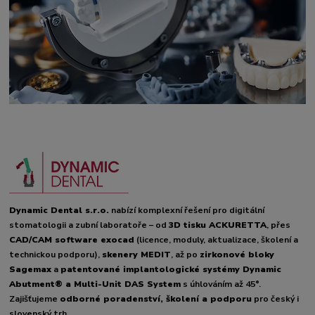
Dynamic Dental s.r.o.
nabízí komplexní řešení pro digitální
stomatologii a zubní laboratoře – od
3D tisku ACKURETTA
, přes
CAD/CAM software exocad
(licence, moduly, aktualizace, školení a
technickou podporu),
skenery MEDIT
, až po
zirkonové bloky
Sagemax
a
patentované implantologické systémy Dynamic
Abutment® a Multi-Unit DAS System
s úhlováním až 45°.
Zajišťujeme
odborné poradenství, školení a podporu
pro český i
slovenský trh