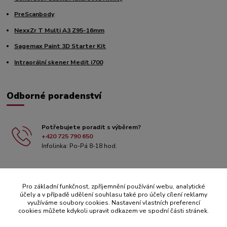
PreScanbody
NexxZr T Multi A3 Z95-16mm
Sagemax Paint 3D Starter Kit
Intraorální skener Medit i700
Odborné poradenství
Potřebujete poradit s výběrem?
+420 725 790 650
Infolinka: Po-Pá 8-18 hod.
Pro základní funkčnost, zpříjemnění používání webu, analytické
účely a v případě udělení souhlasu také pro účely cílení reklamy
využíváme soubory cookies. Nastavení vlastních preferencí
cookies můžete kdykoli upravit odkazem ve spodní části stránek.