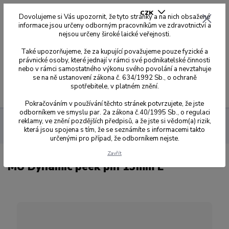
CZK
Dovolujeme si Vás upozornit, že tyto stránky a na nich obsažené
informace jsou určeny odborným pracovníkům ve zdravotnictví a
nejsou určeny široké laické veřejnosti.
0
0,00 Kč
Také upozorňujeme, že za kupující považujeme pouze fyzické a
právnické osoby, které jednají v rámci své podnikatelské činnosti
nebo v rámci samostatného výkonu svého povolání a nevztahuje
se na ně ustanovení zákona č. 634/1992 Sb., o ochraně
spotřebitele, v platném znění.
Menu
Pokračováním v používání těchto stránek potvrzujete, že jste
odborníkem ve smyslu par. 2a zákona č.40/1995 Sb., o regulaci
reklamy, ve znění pozdějších předpisů, a že jste si vědom(a) rizik,
Multi-Unit DAS System
Komponenty DAS Multi-Unit
MU
která jsou spojena s tím, že se seznámíte s informacemi takto
Dynamic peek pin 13mm E
určenými pro případ, že odborníkem nejste.
Zavřít
MU Dynamic peek pin 13mm E