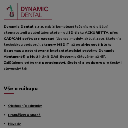
Dynamic Dental s.r.o.
nabízí komplexní řešení pro digitální
stomatologii a zubní laboratoře – od
3D tisku ACKURETTA
, přes
CAD/CAM software exocad
(licence, moduly, aktualizace, školení a
technickou podporu),
skenery MEDIT
, až po
zirkonové bloky
Sagemax
a
patentované implantologické systémy Dynamic
Abutment® a Multi-Unit DAS System
s úhlováním až 45°.
Zajišťujeme
odborné poradenství, školení a podporu
pro český i
slovenský trh
Vše o nákupu
Obchodní podmínky
Prohlášení o shodě
Návody