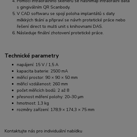
Pomocí intraorálního skeneru se nasnímají intraorální data
s gingiválním QR Scanbody.
V CAD softwaru se spojí poloha implantátů s daty
měkkých tkání a připraví se návrh protetické práce nebo
řešení direct to multi unit s knihovnami DAS.
Následuje finální zhotovení protetické práce.
Technické parametry
napájení: 15 V / 1,5 A
kapacita baterie: 2500 mA
měřicí prostor: 90 × 90 × 50 mm
měřicí vzdálenost: 260 mm
počet měřicích bodů: 2 až 8
přesnost měření polohy: 20–30 μm
hmotnost: 1,3 kg
rozměry zařízení: 178,9 × 174,3 × 75 mm
Kontaktujte nás pro individuální nabídku