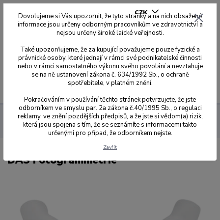
CZK
Dovolujeme si Vás upozornit, že tyto stránky a na nich obsažené
informace jsou určeny odborným pracovníkům ve zdravotnictví a
nejsou určeny široké laické veřejnosti.
0
0,00 Kč
Také upozorňujeme, že za kupující považujeme pouze fyzické a
právnické osoby, které jednají v rámci své podnikatelské činnosti
nebo v rámci samostatného výkonu svého povolání a nevztahuje
se na ně ustanovení zákona č. 634/1992 Sb., o ochraně
spotřebitele, v platném znění.
Menu
Pokračováním v používání těchto stránek potvrzujete, že jste
odborníkem ve smyslu par. 2a zákona č.40/1995 Sb., o regulaci
reklamy, ve znění pozdějších předpisů, a že jste si vědom(a) rizik,
Dynamic Abutment Solution
Fotogrammetrie
DAS
která jsou spojena s tím, že se seznámíte s informacemi takto
Fotogrammetrie
určenými pro případ, že odborníkem nejste.
Zavřít
DAS Fotogrammetrie