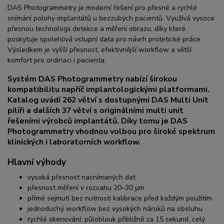
DAS Photogrammetry je moderní řešení pro přesné a rychlé
snímání polohy implantátů u bezzubých pacientů. Využívá vysoce
přesnou technologii detekce a měření obrazu, díky které
poskytuje spolehlivá vstupní data pro návrh protetické práce.
Výsledkem je vyšší přesnost, efektivnější workflow a větší
komfort pro ordinaci i pacienta.
Systém DAS Photogrammetry nabízí širokou
kompatibilitu napříč implantologickými platformami.
Katalog uvádí 262 větví s dostupnými DAS Multi Unit
pilíři a dalších 37 větví s originálními multi unit
řešeními výrobců implantátů. Díky tomu je DAS
Photogrammetry vhodnou volbou pro široké spektrum
klinických i laboratorních workflow.
Hlavní výhody
vysoká přesnost nasnímaných dat
přesnost měření v rozsahu 20–30 μm
přímé sejmutí bez nutnosti kalibrace před každým použitím
jednoduchý workflow bez vysokých nároků na obsluhu
rychlé skenování: půloblouk přibližně za 15 sekund, celý