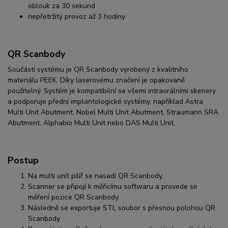
oblouk za 30 sekund
nepřetržitý provoz až 3 hodiny
QR Scanbody
Součástí systému je QR Scanbody vyrobený z kvalitního
materiálu PEEK. Díky laserovému značení je opakovaně
použitelný. Systém je kompatibilní se všemi intraorálními skenery
a podporuje přední implantologické systémy, například Astra
Multi Unit Abutment, Nobel Multi Unit Abutment, Straumann SRA
Abutment, Alphabio Multi Unit nebo DAS Multi Unit.
Postup
Na multi unit pilíř se nasadí QR Scanbody.
Scanner se připojí k měřicímu softwaru a provede se
měření pozice QR Scanbody.
Následně se exportuje STL soubor s přesnou polohou QR
Scanbody.