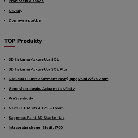
Prohlášení o shodě
Návody
Doprava a platba
TOP Produkty
3D tiskárna Ackuretta SOL
3D tiskárna Ackuretta SOL Plus
DAS Multi-Unit abutment rovný, gingivální výška 2 mm
Generátor dusíku Ackuretta Nfinity
PreScanbody
NexxZr T Multi A3 Z95-16mm
Sagemax Paint 3D Starter Kit
Intraorální skener Medit i700