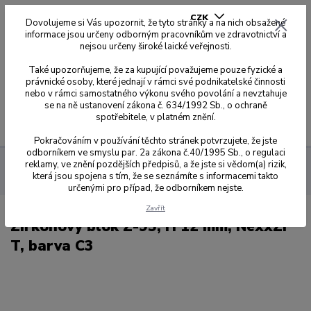
CZK
Dovolujeme si Vás upozornit, že tyto stránky a na nich obsažené
informace jsou určeny odborným pracovníkům ve zdravotnictví a
nejsou určeny široké laické veřejnosti.
0
0,00 Kč
Také upozorňujeme, že za kupující považujeme pouze fyzické a
právnické osoby, které jednají v rámci své podnikatelské činnosti
nebo v rámci samostatného výkonu svého povolání a nevztahuje
se na ně ustanovení zákona č. 634/1992 Sb., o ochraně
spotřebitele, v platném znění.
Menu
Pokračováním v používání těchto stránek potvrzujete, že jste
odborníkem ve smyslu par. 2a zákona č.40/1995 Sb., o regulaci
reklamy, ve znění pozdějších předpisů, a že jste si vědom(a) rizik,
Sagemax zirkonové disky
NexxZr T
Z-95 Ø 95 mm se
která jsou spojena s tím, že se seznámíte s informacemi takto
zářezy
12 mm
Zirkonový blok Z-95, H 12 mm, NexxZr T, barva C3
určenými pro případ, že odborníkem nejste.
Zavřít
Zirkonový blok Z-95, H 12 mm, NexxZr
T, barva C3