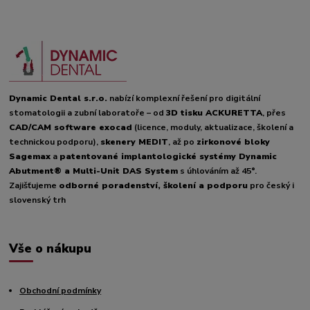
Dynamic Dental s.r.o.
nabízí komplexní řešení pro digitální
stomatologii a zubní laboratoře – od
3D tisku ACKURETTA
, přes
CAD/CAM software exocad
(licence, moduly, aktualizace, školení a
technickou podporu),
skenery MEDIT
, až po
zirkonové bloky
Sagemax
a
patentované implantologické systémy Dynamic
Abutment® a Multi-Unit DAS System
s úhlováním až 45°.
Zajišťujeme
odborné poradenství, školení a podporu
pro český i
slovenský trh
Vše o nákupu
Obchodní podmínky