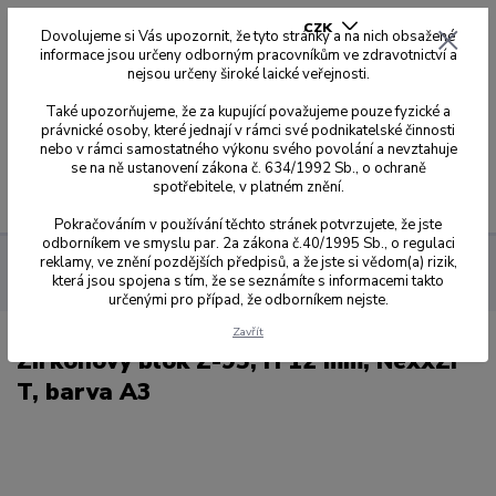
CZK
Dovolujeme si Vás upozornit, že tyto stránky a na nich obsažené
informace jsou určeny odborným pracovníkům ve zdravotnictví a
nejsou určeny široké laické veřejnosti.
0
0,00 Kč
Také upozorňujeme, že za kupující považujeme pouze fyzické a
právnické osoby, které jednají v rámci své podnikatelské činnosti
nebo v rámci samostatného výkonu svého povolání a nevztahuje
se na ně ustanovení zákona č. 634/1992 Sb., o ochraně
spotřebitele, v platném znění.
Menu
Pokračováním v používání těchto stránek potvrzujete, že jste
odborníkem ve smyslu par. 2a zákona č.40/1995 Sb., o regulaci
reklamy, ve znění pozdějších předpisů, a že jste si vědom(a) rizik,
Sagemax zirkonové disky
NexxZr T
Z-95 Ø 95 mm se
která jsou spojena s tím, že se seznámíte s informacemi takto
zářezy
12 mm
Zirkonový blok Z-95, H 12 mm, NexxZr T, barva A3
určenými pro případ, že odborníkem nejste.
Zavřít
Zirkonový blok Z-95, H 12 mm, NexxZr
T, barva A3