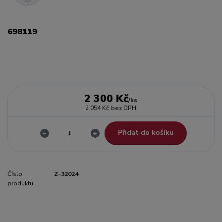
698119
2 300 Kč
/
ks
2 054 Kč
bez DPH
Přidat do košíku
Číslo
Z-32024
produktu: