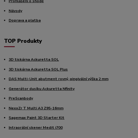
Prohlášení o shodě
Návody
Doprava a platba
TOP Produkty
3D tiskárna Ackuretta SOL
3D tiskárna Ackuretta SOL Plus
DAS Multi-Unit abutment rovný, gingivální výška 2 mm
Generátor dusíku Ackuretta Nfinity
PreScanbody
NexxZr T Multi A3 Z95-16mm
Sagemax Paint 3D Starter Kit
Intraorální skener Medit i700