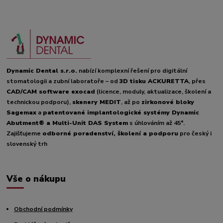
Dynamic Dental s.r.o.
nabízí komplexní řešení pro digitální
stomatologii a zubní laboratoře – od
3D tisku ACKURETTA
, přes
CAD/CAM software exocad
(licence, moduly, aktualizace, školení a
technickou podporu),
skenery MEDIT
, až po
zirkonové bloky
Sagemax
a
patentované implantologické systémy Dynamic
Abutment® a Multi-Unit DAS System
s úhlováním až 45°.
Zajišťujeme
odborné poradenství, školení a podporu
pro český i
slovenský trh
Vše o nákupu
Obchodní podmínky