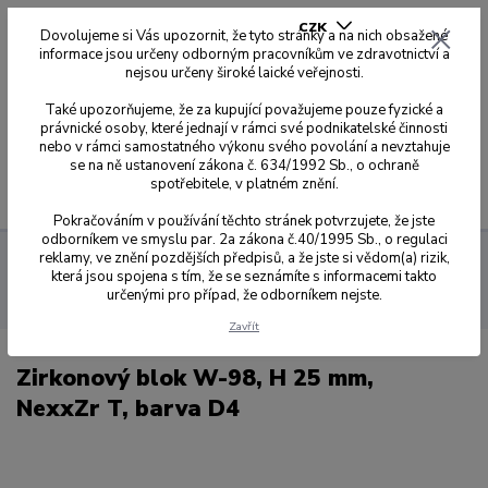
CZK
Dovolujeme si Vás upozornit, že tyto stránky a na nich obsažené
informace jsou určeny odborným pracovníkům ve zdravotnictví a
nejsou určeny široké laické veřejnosti.
0
0,00 Kč
Také upozorňujeme, že za kupující považujeme pouze fyzické a
právnické osoby, které jednají v rámci své podnikatelské činnosti
nebo v rámci samostatného výkonu svého povolání a nevztahuje
se na ně ustanovení zákona č. 634/1992 Sb., o ochraně
spotřebitele, v platném znění.
Menu
Pokračováním v používání těchto stránek potvrzujete, že jste
odborníkem ve smyslu par. 2a zákona č.40/1995 Sb., o regulaci
reklamy, ve znění pozdějších předpisů, a že jste si vědom(a) rizik,
Sagemax zirkonové disky
NexxZr T
W-98 Ø 98,5 mm s
která jsou spojena s tím, že se seznámíte s informacemi takto
odskokem
25 mm
Zirkonový blok W-98, H 25 mm, NexxZr T, barva
určenými pro případ, že odborníkem nejste.
D4
Zavřít
Zirkonový blok W-98, H 25 mm,
NexxZr T, barva D4