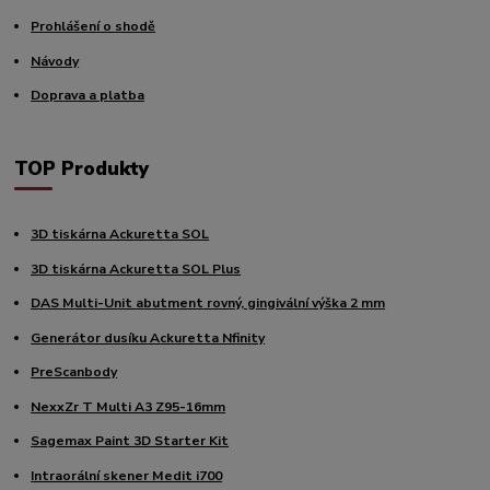
Prohlášení o shodě
Návody
Doprava a platba
TOP Produkty
3D tiskárna Ackuretta SOL
3D tiskárna Ackuretta SOL Plus
DAS Multi-Unit abutment rovný, gingivální výška 2 mm
Generátor dusíku Ackuretta Nfinity
PreScanbody
NexxZr T Multi A3 Z95-16mm
Sagemax Paint 3D Starter Kit
Intraorální skener Medit i700