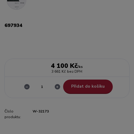
697934
4 100 Kč
/
ks
3 661 Kč
bez DPH
Přidat do košíku
Číslo
W-32173
produktu: