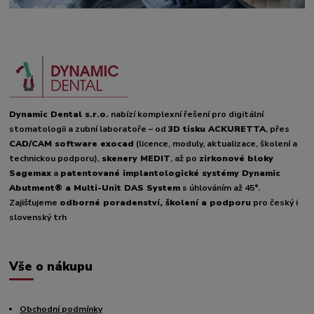
Dynamic Dental s.r.o.
nabízí komplexní řešení pro digitální
stomatologii a zubní laboratoře – od
3D tisku ACKURETTA
, přes
CAD/CAM software exocad
(licence, moduly, aktualizace, školení a
technickou podporu),
skenery MEDIT
, až po
zirkonové bloky
Sagemax
a
patentované implantologické systémy Dynamic
Abutment® a Multi-Unit DAS System
s úhlováním až 45°.
Zajišťujeme
odborné poradenství, školení a podporu
pro český i
slovenský trh
Vše o nákupu
Obchodní podmínky