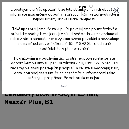
CZK
Dovolujeme si Vás upozornit, že tyto stránky a na nich obsažené
informace jsou určeny odborným pracovníkům ve zdravotnictví a
nejsou určeny široké laické veřejnosti.
0
0,00 Kč
Také upozorňujeme, že za kupující považujeme pouze fyzické a
právnické osoby, které jednají v rámci své podnikatelské činnosti
nebo v rámci samostatného výkonu svého povolání a nevztahuje
se na ně ustanovení zákona č. 634/1992 Sb., o ochraně
spotřebitele, v platném znění.
Menu
Pokračováním v používání těchto stránek potvrzujete, že jste
odborníkem ve smyslu par. 2a zákona č.40/1995 Sb., o regulaci
reklamy, ve znění pozdějších předpisů, a že jste si vědom(a) rizik,
Sagemax zirkonové disky
NexxZr+
W-98 Ø 98,5 mm s
která jsou spojena s tím, že se seznámíte s informacemi takto
odskokem
25 mm
Zirkonový blok W-98, H 25 mm, NexxZr Plus, B1
určenými pro případ, že odborníkem nejste.
Zavřít
Zirkonový blok W-98, H 25 mm,
NexxZr Plus, B1