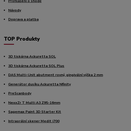
Prohlášení o shodě
Návody
Doprava a platba
TOP Produkty
3D tiskárna Ackuretta SOL
3D tiskárna Ackuretta SOL Plus
DAS Multi-Unit abutment rovný, gingivální výška 2 mm
Generátor dusíku Ackuretta Nfinity
PreScanbody
NexxZr T Multi A3 Z95-16mm
Sagemax Paint 3D Starter Kit
Intraorální skener Medit i700