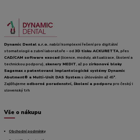
Dynamic Dental s.r.o.
nabízí komplexní řešení pro digitální
stomatologii a zubní laboratoře – od
3D tisku ACKURETTA
, přes
CAD/CAM software exocad
(licence, moduly, aktualizace, školení a
technickou podporu),
skenery MEDIT
, až po
zirkonové bloky
Sagemax
a
patentované implantologické systémy Dynamic
Abutment® a Multi-Unit DAS System
s úhlováním až 45°.
Zajišťujeme
odborné poradenství, školení a podporu
pro český i
slovenský trh
Vše o nákupu
Obchodní podmínky