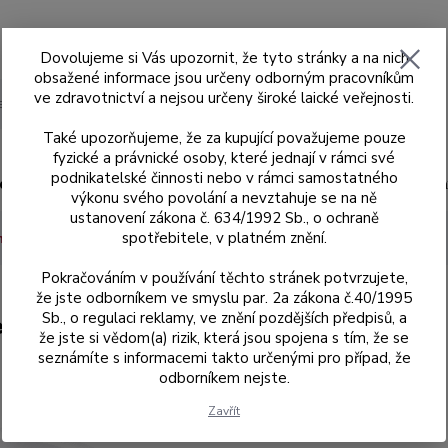
Dovolujeme si Vás upozornit, že tyto stránky a na nich
obsažené informace jsou určeny odborným pracovníkům
ve zdravotnictví a nejsou určeny široké laické veřejnosti.
Hledat
Také upozorňujeme, že za kupující považujeme pouze
fyzické a právnické osoby, které jednají v rámci své
podnikatelské činnosti nebo v rámci samostatného
ad
Skenery MEDIT
Sagemax
Sagemax
výkonu svého povolání a nevztahuje se na ně
ustanovení zákona č. 634/1992 Sb., o ochraně
spotřebitele, v platném znění.
 mm s odskokem
18 mm
Zirkonový blok W-98, H 18 mm, NexxZr
Pokračováním v používání těchto stránek potvrzujete,
že jste odborníkem ve smyslu par. 2a zákona č.40/1995
Sb., o regulaci reklamy, ve znění pozdějších předpisů, a
exxZr T, barva OM2
že jste si vědom(a) rizik, která jsou spojena s tím, že se
seznámíte s informacemi takto určenými pro případ, že
odborníkem nejste.
697905
Zavřít