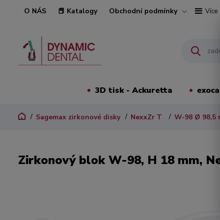
O NÁS
📕 Katalogy
Obchodní podmínky
Více
3D tisk - Ackuretta
exoc
Sagemax zirkonové disky
NexxZr T
W-98 Ø 98,5
Zirkonový blok W-98, H 18 mm, N