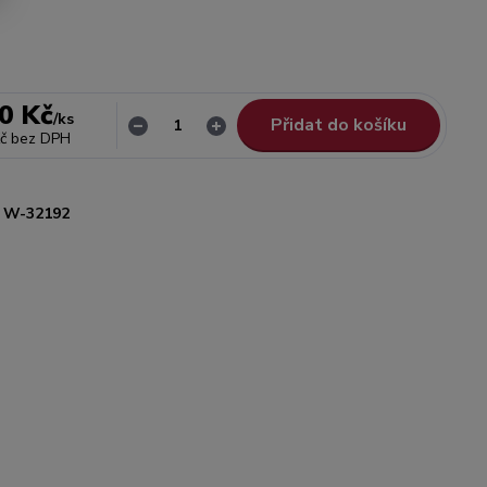
0 Kč
/
ks
Přidat do košíku
č
bez DPH
W-32192