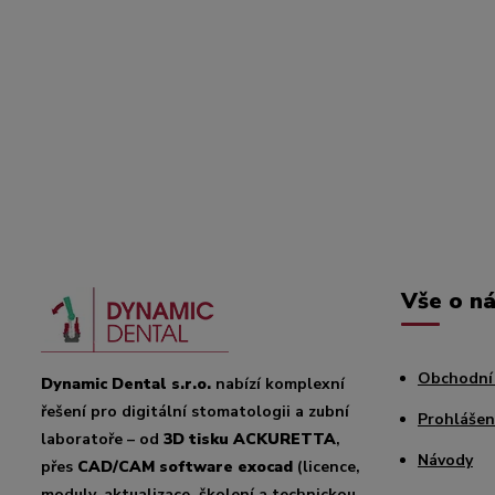
Vše o n
Obchodní
Dynamic Dental s.r.o.
nabízí komplexní
řešení pro digitální stomatologii a zubní
Prohlášen
laboratoře – od
3D tisku ACKURETTA
,
Návody
přes
CAD/CAM software exocad
(licence,
moduly, aktualizace, školení a technickou