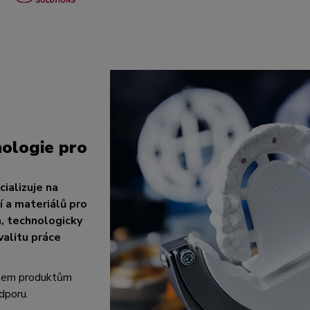
ologie pro
ializuje na
 a materiálů pro
á, technologicky
valitu práce
všem produktům
dporu.