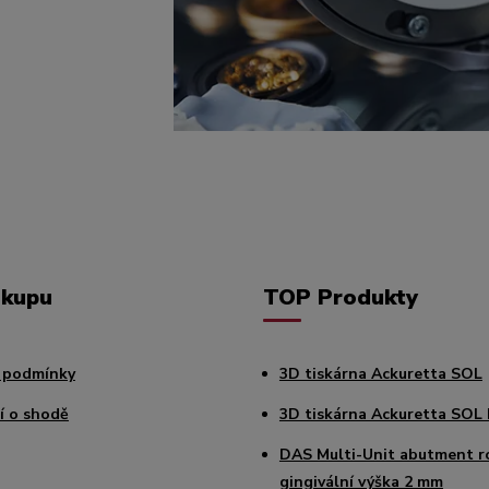
ákupu
TOP Produkty
 podmínky
3D tiskárna Ackuretta SOL
í o shodě
3D tiskárna Ackuretta SOL 
DAS Multi-Unit abutment r
gingivální výška 2 mm