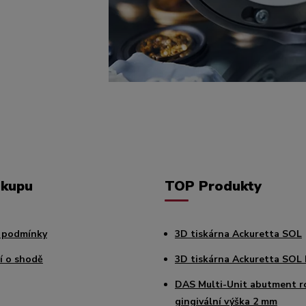
ákupu
TOP Produkty
 podmínky
3D tiskárna Ackuretta SOL
í o shodě
3D tiskárna Ackuretta SOL 
DAS Multi-Unit abutment r
gingivální výška 2 mm