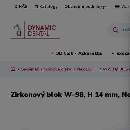
O NÁS
📕 Katalogy
Obchodní podmínky
Více
3D tisk - Ackuretta
exoc
Sagemax zirkonové disky
NexxZr T
W-98 Ø 98,5
Zirkonový blok W-98, H 14 mm, Ne