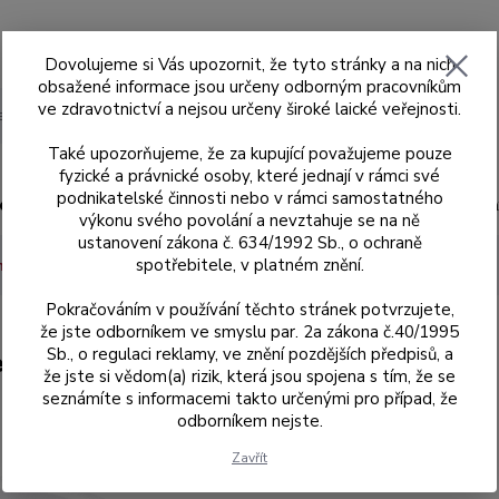
Dovolujeme si Vás upozornit, že tyto stránky a na nich
obsažené informace jsou určeny odborným pracovníkům
ve zdravotnictví a nejsou určeny široké laické veřejnosti.
Hledat
Také upozorňujeme, že za kupující považujeme pouze
fyzické a právnické osoby, které jednají v rámci své
podnikatelské činnosti nebo v rámci samostatného
ad
Skenery MEDIT
Sagemax
Sagemax
výkonu svého povolání a nevztahuje se na ně
ustanovení zákona č. 634/1992 Sb., o ochraně
spotřebitele, v platném znění.
 mm s odskokem
14 mm
Zirkonový blok W-98, H 14 mm, NexxZr 
Pokračováním v používání těchto stránek potvrzujete,
že jste odborníkem ve smyslu par. 2a zákona č.40/1995
Sb., o regulaci reklamy, ve znění pozdějších předpisů, a
xxZr T, barva D2
že jste si vědom(a) rizik, která jsou spojena s tím, že se
seznámíte s informacemi takto určenými pro případ, že
odborníkem nejste.
697872
Zavřít