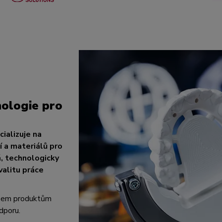
ologie pro
ializuje na
 a materiálů pro
á, technologicky
valitu práce
všem produktům
dporu.