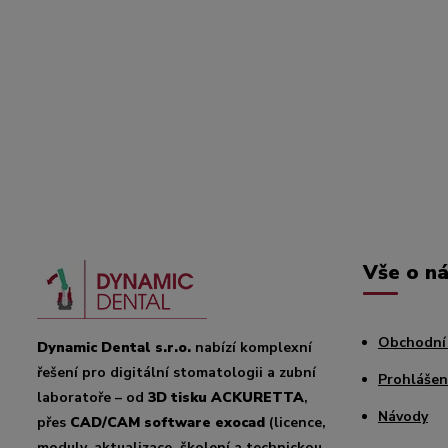
Vše o n
Obchodní
Dynamic Dental s.r.o.
nabízí komplexní
řešení pro digitální stomatologii a zubní
Prohlášen
laboratoře – od
3D tisku ACKURETTA
,
Návody
přes
CAD/CAM software exocad
(licence,
moduly, aktualizace, školení a technickou