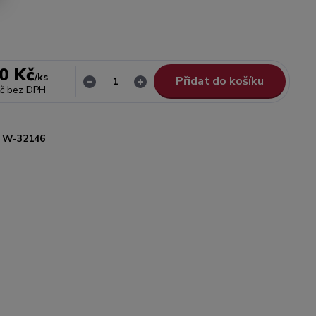
0 Kč
/
ks
Přidat do košíku
č
bez DPH
W-32146