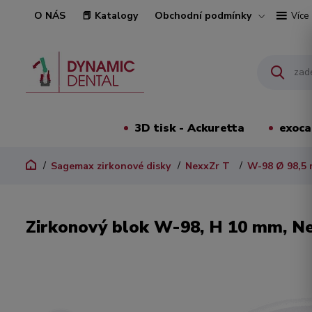
O NÁS
📕 Katalogy
Obchodní podmínky
Více
3D tisk - Ackuretta
exoc
Sagemax zirkonové disky
NexxZr T
W-98 Ø 98,5
Zirkonový blok W-98, H 10 mm, Ne