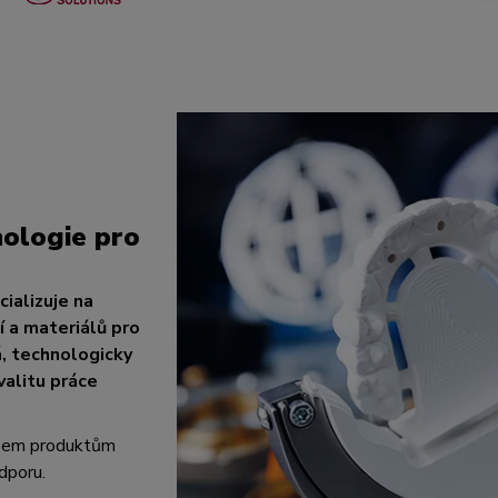
ologie pro
ializuje na
 a materiálů pro
á, technologicky
valitu práce
všem produktům
dporu.