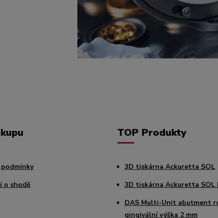
ákupu
TOP Produkty
 podmínky
3D tiskárna Ackuretta SOL
í o shodě
3D tiskárna Ackuretta SOL 
DAS Multi-Unit abutment r
gingivální výška 2 mm