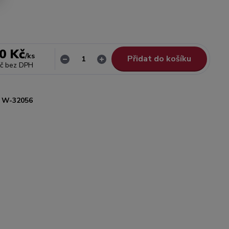
0 Kč
/
ks
Přidat do košíku
č
bez DPH
W-32056