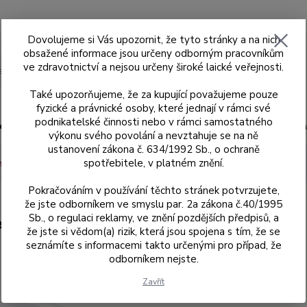
Dovolujeme si Vás upozornit, že tyto stránky a na nich
obsažené informace jsou určeny odborným pracovníkům
ve zdravotnictví a nejsou určeny široké laické veřejnosti.
Hledat
Také upozorňujeme, že za kupující považujeme pouze
fyzické a právnické osoby, které jednají v rámci své
podnikatelské činnosti nebo v rámci samostatného
ad
Skenery MEDIT
Sagemax
Sagemax
výkonu svého povolání a nevztahuje se na ně
ustanovení zákona č. 634/1992 Sb., o ochraně
spotřebitele, v platném znění.
 mm s odskokem
10 mm
Zirkonový blok W-98, H 10 mm, NexxZr 
Pokračováním v používání těchto stránek potvrzujete,
že jste odborníkem ve smyslu par. 2a zákona č.40/1995
Sb., o regulaci reklamy, ve znění pozdějších předpisů, a
xxZr T, barva B1
že jste si vědom(a) rizik, která jsou spojena s tím, že se
seznámíte s informacemi takto určenými pro případ, že
odborníkem nejste.
697837
Zavřít