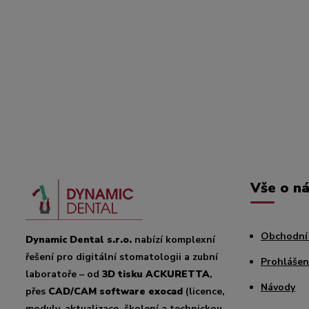
Vše o n
Obchodní
Dynamic Dental s.r.o.
nabízí komplexní
řešení pro digitální stomatologii a zubní
Prohlášen
laboratoře – od
3D tisku ACKURETTA
,
Návody
přes
CAD/CAM software exocad
(licence,
moduly, aktualizace, školení a technickou