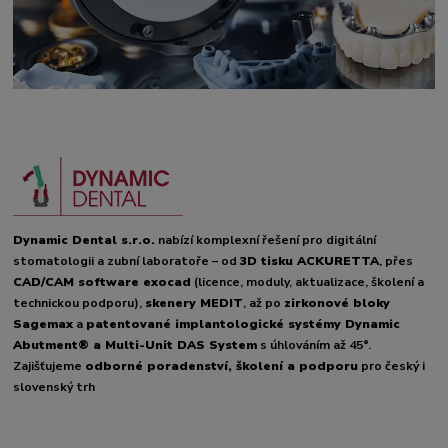
Dynamic Dental s.r.o.
nabízí komplexní řešení pro digitální
stomatologii a zubní laboratoře – od
3D tisku ACKURETTA
, přes
CAD/CAM software exocad
(licence, moduly, aktualizace, školení a
technickou podporu),
skenery MEDIT
, až po
zirkonové bloky
Sagemax
a
patentované implantologické systémy Dynamic
Abutment® a Multi-Unit DAS System
s úhlováním až 45°.
Zajišťujeme
odborné poradenství, školení a podporu
pro český i
slovenský trh