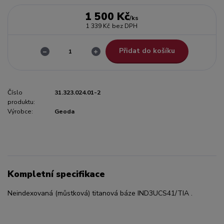
1 500 Kč
/
ks
1 339 Kč
bez DPH
Přidat do košíku
Číslo
31.323.024.01-2
produktu:
Výrobce:
Geoda
Kompletní specifikace
Neindexovaná (můstková) titanová báze IND3UCS41/TIA .