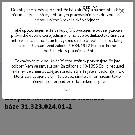
CZK
Dovolujeme si Vás upozornit, že tyto stránky a na nich obsažené
informace jsou určeny odborným pracovníkům ve zdravotnictví a
nejsou určeny široké laické veřejnosti.
0
0,00 Kč
Také upozorňujeme, že za kupující považujeme pouze fyzické a
právnické osoby, které jednají v rámci své podnikatelské činnosti
nebo v rámci samostatného výkonu svého povolání a nevztahuje
se na ně ustanovení zákona č. 634/1992 Sb., o ochraně
spotřebitele, v platném znění.
Menu
Pokračováním v používání těchto stránek potvrzujete, že jste
odborníkem ve smyslu par. 2a zákona č.40/1995 Sb., o regulaci
reklamy, ve znění pozdějších předpisů, a že jste si vědom(a) rizik,
Dynamic Abutment Solution
Přehled kompatibilit dle kódů
která jsou spojena s tím, že se seznámíte s informacemi takto
024
Obvyklá neindexovaná titanová báze 31.323.024.01-2
určenými pro případ, že odborníkem nejste.
Zavřít
Obvyklá neindexovaná titanová
báze 31.323.024.01-2