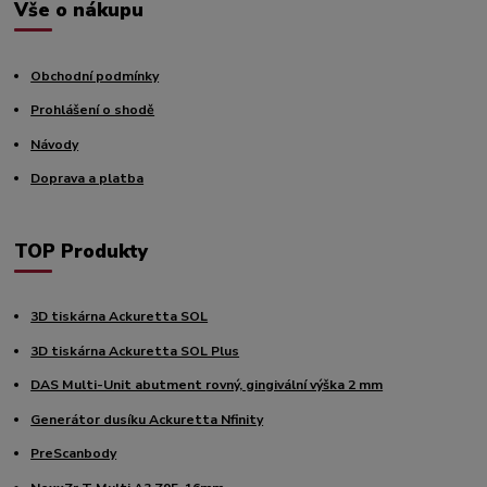
Vše o nákupu
Obchodní podmínky
Prohlášení o shodě
Návody
Doprava a platba
TOP Produkty
3D tiskárna Ackuretta SOL
3D tiskárna Ackuretta SOL Plus
DAS Multi-Unit abutment rovný, gingivální výška 2 mm
Generátor dusíku Ackuretta Nfinity
PreScanbody