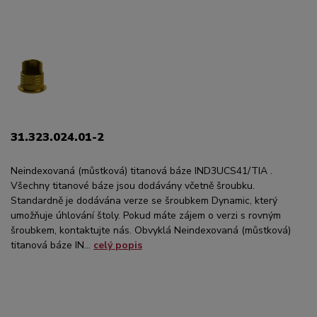
31.323.024.01-2
Neindexovaná (můstková) titanová báze IND3UCS41/TIA .
Všechny titanové báze jsou dodávány včetně šroubku.
Standardně je dodávána verze se šroubkem Dynamic, který
umožňuje úhlování štoly. Pokud máte zájem o verzi s rovným
šroubkem, kontaktujte nás. Obvyklá Neindexovaná (můstková)
titanová báze IN...
celý popis