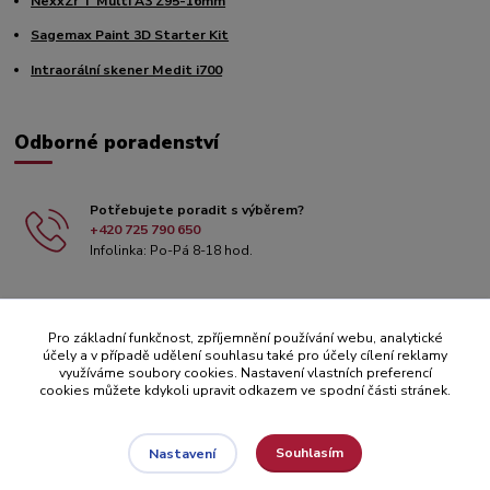
NexxZr T Multi A3 Z95-16mm
Sagemax Paint 3D Starter Kit
Intraorální skener Medit i700
Odborné poradenství
Potřebujete poradit s výběrem?
+420 725 790 650
Infolinka: Po-Pá 8-18 hod.
Pro základní funkčnost, zpříjemnění používání webu, analytické
účely a v případě udělení souhlasu také pro účely cílení reklamy
využíváme soubory cookies. Nastavení vlastních preferencí
cookies můžete kdykoli upravit odkazem ve spodní části stránek.
Souhlasím
Nastavení