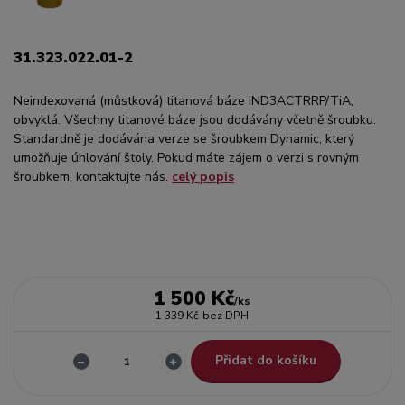
31.323.022.01-2
Neindexovaná (můstková) titanová báze IND3ACTRRP/TiA,
obvyklá. Všechny titanové báze jsou dodávány včetně šroubku.
Standardně je dodávána verze se šroubkem Dynamic, který
umožňuje úhlování štoly. Pokud máte zájem o verzi s rovným
šroubkem, kontaktujte nás.
celý popis
1 500 Kč
/
ks
1 339 Kč
bez DPH
Přidat do košíku