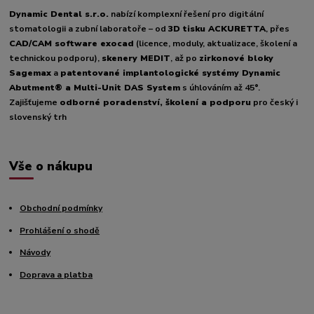
Dynamic Dental s.r.o.
nabízí komplexní řešení pro digitální
stomatologii a zubní laboratoře – od
3D tisku ACKURETTA
, přes
CAD/CAM software exocad
(licence, moduly, aktualizace, školení a
technickou podporu),
skenery MEDIT
, až po
zirkonové bloky
Sagemax
a
patentované implantologické systémy Dynamic
Abutment® a Multi-Unit DAS System
s úhlováním až 45°.
Zajišťujeme
odborné poradenství, školení a podporu
pro český i
slovenský trh
Vše o nákupu
Obchodní podmínky
Prohlášení o shodě
Návody
Doprava a platba