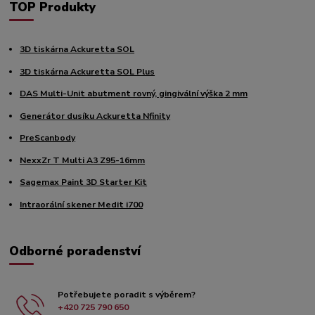
TOP Produkty
3D tiskárna Ackuretta SOL
3D tiskárna Ackuretta SOL Plus
DAS Multi-Unit abutment rovný, gingivální výška 2 mm
Generátor dusíku Ackuretta Nfinity
PreScanbody
NexxZr T Multi A3 Z95-16mm
Sagemax Paint 3D Starter Kit
Intraorální skener Medit i700
Odborné poradenství
Potřebujete poradit s výběrem?
+420 725 790 650