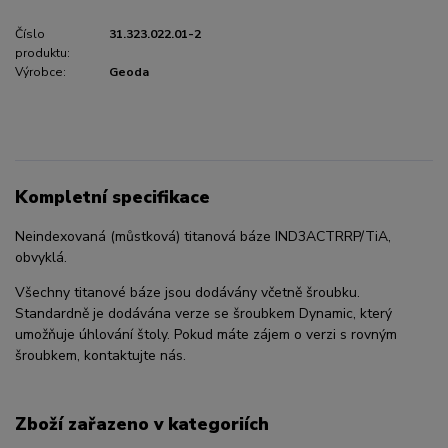
Číslo
31.323.022.01-2
produktu:
Výrobce:
Geoda
Kompletní specifikace
Neindexovaná (můstková) titanová báze IND3ACTRRP/TiA,
obvyklá.
Všechny titanové báze jsou dodávány včetně šroubku.
Standardně je dodávána verze se šroubkem Dynamic, který
umožňuje úhlování štoly. Pokud máte zájem o verzi s rovným
šroubkem, kontaktujte nás.
Zboží zařazeno v kategoriích