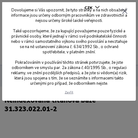
CZK
Dovolujeme si Vás upozornit, že tyto stránky a na nich obsažené
informace jsou určeny odborným pracovníkům ve zdravotnictví a
nejsou určeny široké laické veřejnosti.
0
0,00 Kč
Také upozorňujeme, že za kupující považujeme pouze fyzické a
právnické osoby, které jednají v rámci své podnikatelské činnosti
nebo v rámci samostatného výkonu svého povolání a nevztahuje
se na ně ustanovení zákona č. 634/1992 Sb., o ochraně
spotřebitele, v platném znění.
Menu
Pokračováním v používání těchto stránek potvrzujete, že jste
odborníkem ve smyslu par. 2a zákona č.40/1995 Sb., o regulaci
reklamy, ve znění pozdějších předpisů, a že jste si vědom(a) rizik,
Dynamic Abutment Solution
Přehled kompatibilit dle kódů
která jsou spojena s tím, že se seznámíte s informacemi takto
022
Neindexovaná titanová báze 31.323.022.01-2
určenými pro případ, že odborníkem nejste.
Zavřít
Neindexovaná titanová báze
31.323.022.01-2