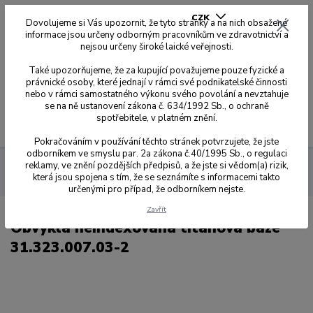
CZK
Dovolujeme si Vás upozornit, že tyto stránky a na nich obsažené
informace jsou určeny odborným pracovníkům ve zdravotnictví a
nejsou určeny široké laické veřejnosti.
0
0,00 Kč
Také upozorňujeme, že za kupující považujeme pouze fyzické a
právnické osoby, které jednají v rámci své podnikatelské činnosti
nebo v rámci samostatného výkonu svého povolání a nevztahuje
se na ně ustanovení zákona č. 634/1992 Sb., o ochraně
spotřebitele, v platném znění.
Menu
Pokračováním v používání těchto stránek potvrzujete, že jste
odborníkem ve smyslu par. 2a zákona č.40/1995 Sb., o regulaci
reklamy, ve znění pozdějších předpisů, a že jste si vědom(a) rizik,
Dynamic Abutment Solution
Přehled kompatibilit dle kódů
která jsou spojena s tím, že se seznámíte s informacemi takto
007
Obvyklá neindexovaná titanová báze 31.323.007.03-2
určenými pro případ, že odborníkem nejste.
Zavřít
Obvyklá neindexovaná titanová báze
31.323.007.03-2