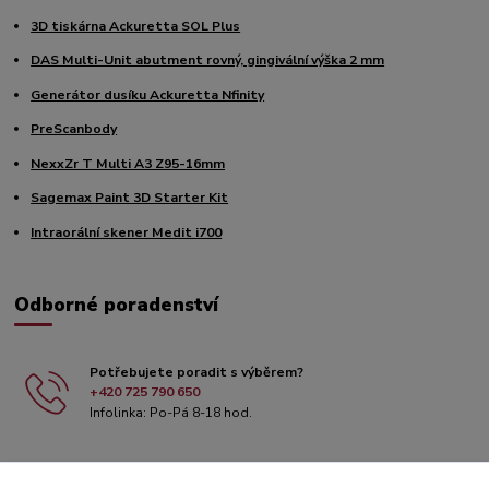
3D tiskárna Ackuretta SOL Plus
DAS Multi-Unit abutment rovný, gingivální výška 2 mm
Generátor dusíku Ackuretta Nfinity
PreScanbody
NexxZr T Multi A3 Z95-16mm
Sagemax Paint 3D Starter Kit
Intraorální skener Medit i700
Odborné poradenství
Potřebujete poradit s výběrem?
+420 725 790 650
Infolinka: Po-Pá 8-18 hod.