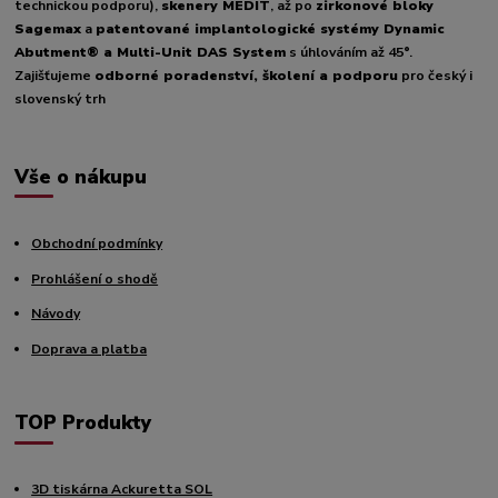
technickou podporu),
skenery MEDIT
, až po
zirkonové bloky
Sagemax
a
patentované implantologické systémy Dynamic
Abutment® a Multi-Unit DAS System
s úhlováním až 45°.
Zajišťujeme
odborné poradenství, školení a podporu
pro český i
slovenský trh
Vše o nákupu
Obchodní podmínky
Prohlášení o shodě
Návody
Doprava a platba
TOP Produkty
3D tiskárna Ackuretta SOL