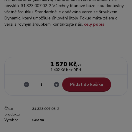
obvyklá. 31.323.007.02-2 Všechny titanové báze jsou dodávány
včetně šroubku. Standardně je dodávána verze se šroubkem
Dynamic, který umožňuje úhlování štoly. Pokud máte zájem o
verzi s rovným šroubkem, kontaktujte nás.
celý popis
1 570 Kč
/
ks
1 402 Kč
bez DPH
Přidat do košíku
Číslo
31.323.007.03-2
produktu:
Výrobce:
Geoda