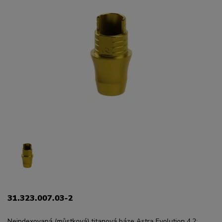
31.323.007.03-2
Neindexovaná (můstková) titanová báze Astra Evolution 4,2;