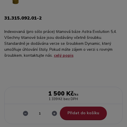
31.315.092.01-2
Indexovaná (pro sólo práce) titanová báze Astra Evolution 5,4.
Všechny titanové báze jsou dodávány včetně šroubku.
Standardně je dodávána verze se šroubkem Dynamic, který
umožňuje úhlování štoly. Pokud máte zájem o verzi s rovným
šroubkem, kontaktujte nás.
celý popis
1 500 Kč
/
ks
1 339 Kč
bez DPH
Přidat do košíku