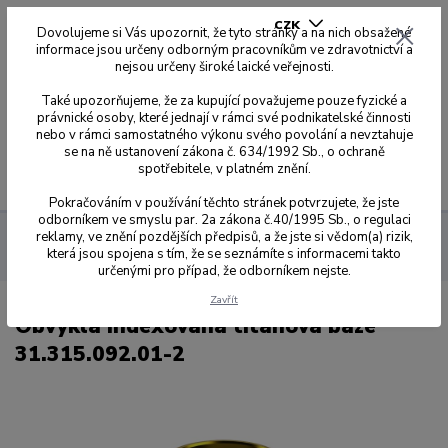
CZK
Dovolujeme si Vás upozornit, že tyto stránky a na nich obsažené
informace jsou určeny odborným pracovníkům ve zdravotnictví a
nejsou určeny široké laické veřejnosti.
0
0,00 Kč
Také upozorňujeme, že za kupující považujeme pouze fyzické a
právnické osoby, které jednají v rámci své podnikatelské činnosti
nebo v rámci samostatného výkonu svého povolání a nevztahuje
se na ně ustanovení zákona č. 634/1992 Sb., o ochraně
spotřebitele, v platném znění.
Menu
Pokračováním v používání těchto stránek potvrzujete, že jste
odborníkem ve smyslu par. 2a zákona č.40/1995 Sb., o regulaci
reklamy, ve znění pozdějších předpisů, a že jste si vědom(a) rizik,
Dynamic Abutment Solution
Přehled kompatibilit dle kódů
která jsou spojena s tím, že se seznámíte s informacemi takto
092
Obvyklá indexovaná titanová báze 31.315.092.01-2
určenými pro případ, že odborníkem nejste.
Zavřít
Obvyklá indexovaná titanová báze
31.315.092.01-2