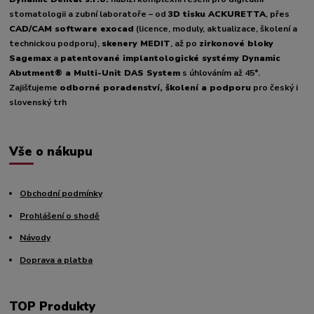
stomatologii a zubní laboratoře – od
3D tisku ACKURETTA
, přes
CAD/CAM software exocad
(licence, moduly, aktualizace, školení a
technickou podporu),
skenery MEDIT
, až po
zirkonové bloky
Sagemax
a
patentované implantologické systémy Dynamic
Abutment® a Multi-Unit DAS System
s úhlováním až 45°.
Zajišťujeme
odborné poradenství, školení a podporu
pro český i
slovenský trh
Vše o nákupu
Obchodní podmínky
Prohlášení o shodě
Návody
Doprava a platba
TOP Produkty