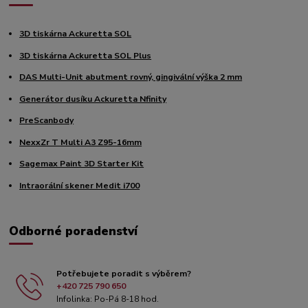
3D tiskárna Ackuretta SOL
3D tiskárna Ackuretta SOL Plus
DAS Multi-Unit abutment rovný, gingivální výška 2 mm
Generátor dusíku Ackuretta Nfinity
PreScanbody
NexxZr T Multi A3 Z95-16mm
Sagemax Paint 3D Starter Kit
Intraorální skener Medit i700
Odborné poradenství
Potřebujete poradit s výběrem?
+420 725 790 650
Infolinka: Po-Pá 8-18 hod.