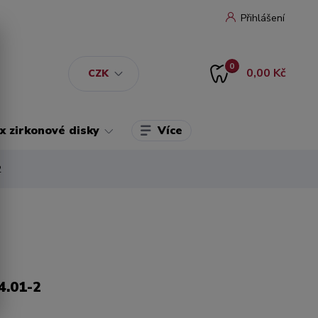
Přihlášení
0
0,00 Kč
CZK
Více
 zirkonové disky
2
4.01-2