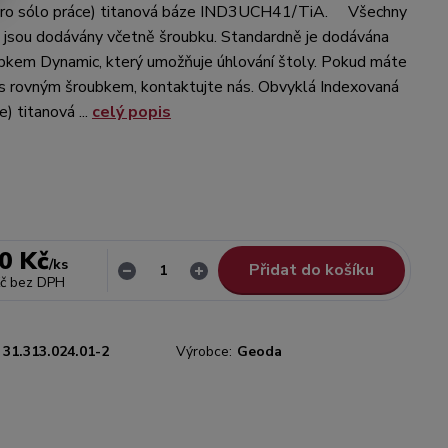
pro sólo práce) titanová báze IND3UCH41/TiA. Všechny
 jsou dodávány včetně šroubku. Standardně je dodávána
bkem Dynamic, který umožňuje úhlování štoly. Pokud máte
 s rovným šroubkem, kontaktujte nás. Obvyklá Indexovaná
e) titanová ...
celý popis
0 Kč
/
ks
Přidat do košíku
č
bez DPH
31.313.024.01-2
Výrobce:
Geoda