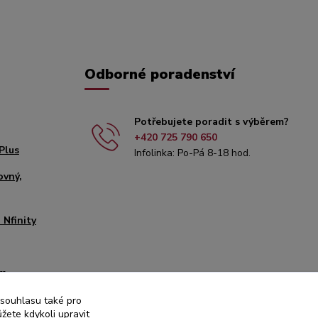
Odborné poradenství
Potřebujete poradit s výběrem?
+420 725 790 650
Plus
Infolinka: Po-Pá 8-18 hod.
ovný,
 Nfinity
mm
it
 souhlasu také pro
žete kdykoli upravit