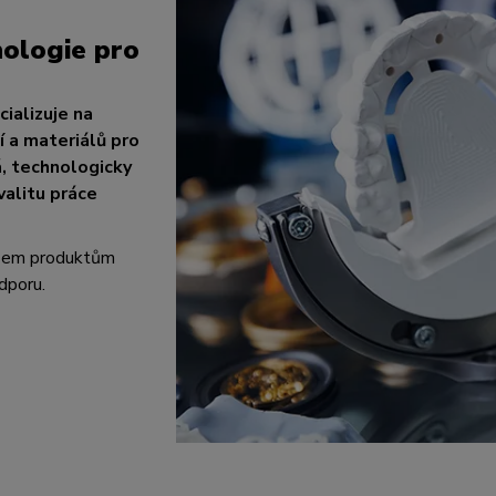
ologie pro
ializuje na
 a materiálů pro
á, technologicky
valitu práce
všem produktům
dporu.