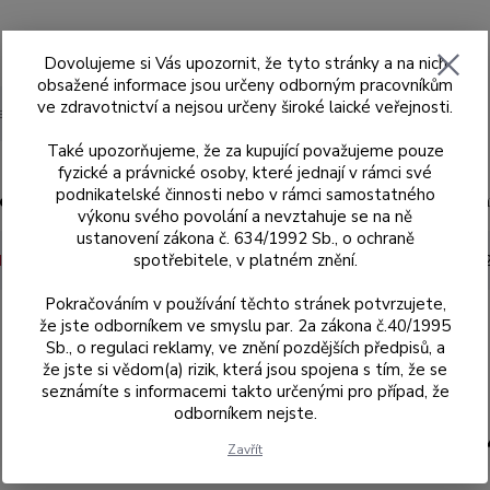
Dovolujeme si Vás upozornit, že tyto stránky a na nich
obsažené informace jsou určeny odborným pracovníkům
ve zdravotnictví a nejsou určeny široké laické veřejnosti.
Hledat
Také upozorňujeme, že za kupující považujeme pouze
fyzické a právnické osoby, které jednají v rámci své
podnikatelské činnosti nebo v rámci samostatného
ad
Skenery MEDIT
Sagemax
Sagemax
výkonu svého povolání a nevztahuje se na ně
ustanovení zákona č. 634/1992 Sb., o ochraně
spotřebitele, v platném znění.
dle kódů
024
Obvyklá indexovaná titanová báze 31.313.024.01-
Pokračováním v používání těchto stránek potvrzujete,
že jste odborníkem ve smyslu par. 2a zákona č.40/1995
Sb., o regulaci reklamy, ve znění pozdějších předpisů, a
31.313.024.01-2
že jste si vědom(a) rizik, která jsou spojena s tím, že se
seznámíte s informacemi takto určenými pro případ, že
odborníkem nejste.
31.313.02
Zavřít