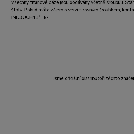
Všechny titanové báze jsou dodávány včetně šroubku. Sta
štoly. Pokud máte zájem o verzi s rovným šroubkem, kontak
IND3UCH41/TiA
Jsme oficiální distributoři těchto znače