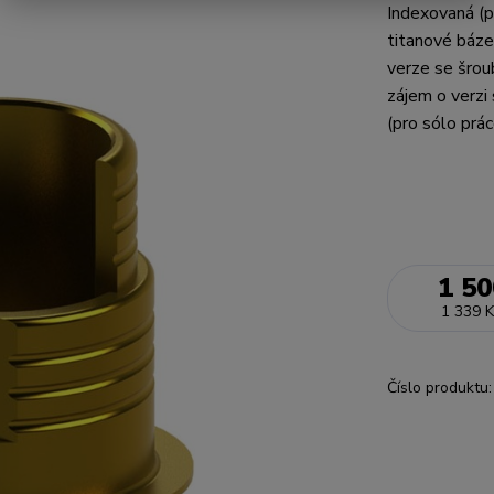
Indexovaná (
titanové báze
verze se šrou
zájem o verzi
(pro sólo prác
1 50
1 339 K
Číslo produktu: