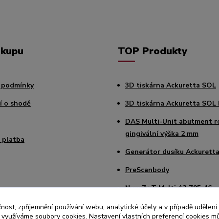
ákupu
TOP Produkty
 podmínky
3D tiskárna Ackuretta SOL
í o shodě
3D tiskárna Ackuretta SOL 
DAS Multi-Unit abutment r
gingivální výška 2 mm
 platba
Generátor dusíku Ackuretta
PreScanbody
NexxZr T Multi A3 Z95-16
Sagemax Paint 3D Starter K
čnost, zpříjemnění používání webu, analytické účely a v případě udělení
y využíváme soubory cookies. Nastavení vlastních preferencí cookies mů