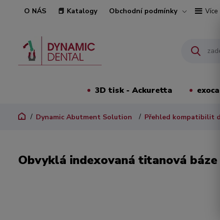
O NÁS
📕 Katalogy
Obchodní podmínky
Více
3D tisk - Ackuretta
exoc
Dynamic Abutment Solution
Přehled kompatibilit 
Obvyklá indexovaná titanová báze 