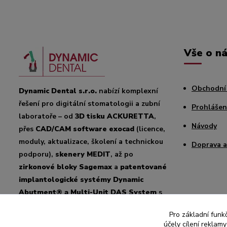
Vše o n
Obchodní
Dynamic Dental s.r.o.
nabízí komplexní
řešení pro digitální stomatologii a zubní
Prohlášen
laboratoře – od
3D tisku ACKURETTA
,
Návody
přes
CAD/CAM software exocad
(licence,
moduly, aktualizace, školení a technickou
Doprava a
podporu),
skenery MEDIT
, až po
zirkonové bloky Sagemax
a
patentované
implantologické systémy Dynamic
Abutment® a Multi-Unit DAS System
s
úhlováním až 45°. Zajišťujeme
odborné
Pro základní funk
poradenství, školení a podporu
pro
účely cílení reklam