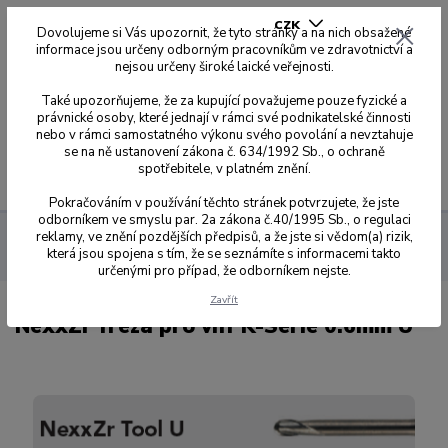
CZK
Dovolujeme si Vás upozornit, že tyto stránky a na nich obsažené
informace jsou určeny odborným pracovníkům ve zdravotnictví a
nejsou určeny široké laické veřejnosti.
0
0,00 Kč
Také upozorňujeme, že za kupující považujeme pouze fyzické a
právnické osoby, které jednají v rámci své podnikatelské činnosti
nebo v rámci samostatného výkonu svého povolání a nevztahuje
se na ně ustanovení zákona č. 634/1992 Sb., o ochraně
spotřebitele, v platném znění.
Menu
Pokračováním v používání těchto stránek potvrzujete, že jste
odborníkem ve smyslu par. 2a zákona č.40/1995 Sb., o regulaci
reklamy, ve znění pozdějších předpisů, a že jste si vědom(a) rizik,
Sagemax
Frézy
vhf K-Serie
NexxZr fréza pro vhf K-Serie
která jsou spojena s tím, že se seznámíte s informacemi takto
0.6mm U
určenými pro případ, že odborníkem nejste.
Zavřít
NexxZr fréza pro vhf K-Serie 0.6mm U