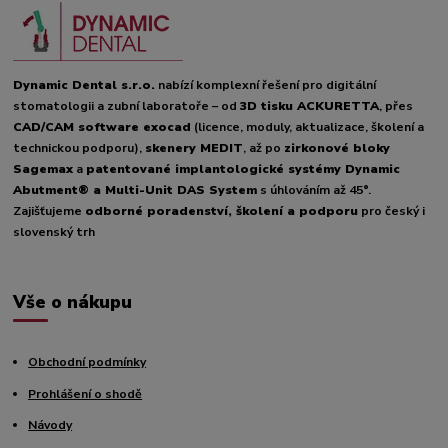
Dynamic Dental s.r.o.
nabízí komplexní řešení pro digitální
stomatologii a zubní laboratoře – od
3D tisku ACKURETTA
, přes
CAD/CAM software exocad
(licence, moduly, aktualizace, školení a
technickou podporu),
skenery MEDIT
, až po
zirkonové bloky
Sagemax
a
patentované implantologické systémy Dynamic
Abutment® a Multi-Unit DAS System
s úhlováním až 45°.
Zajišťujeme
odborné poradenství, školení a podporu
pro český i
slovenský trh
Vše o nákupu
Obchodní podmínky
Prohlášení o shodě
Návody