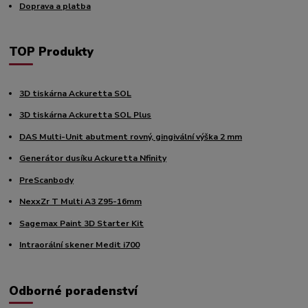
Doprava a platba
TOP Produkty
3D tiskárna Ackuretta SOL
3D tiskárna Ackuretta SOL Plus
DAS Multi-Unit abutment rovný, gingivální výška 2 mm
Generátor dusíku Ackuretta Nfinity
PreScanbody
NexxZr T Multi A3 Z95-16mm
Sagemax Paint 3D Starter Kit
Intraorální skener Medit i700
Odborné poradenství