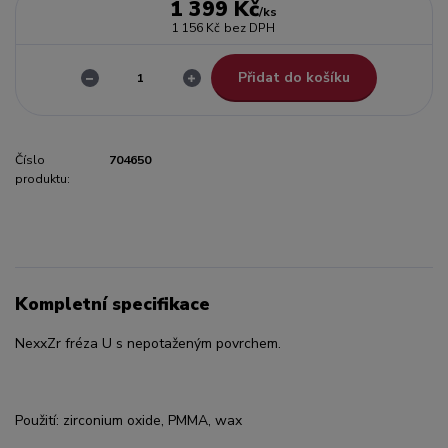
1 399 Kč
/
ks
1 156 Kč
bez DPH
Přidat do košíku
Číslo
704650
produktu:
Kompletní specifikace
NexxZr fréza U s nepotaženým povrchem.
Použití: zirconium oxide, PMMA, wax