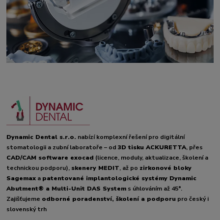
Dynamic Dental s.r.o.
nabízí komplexní řešení pro digitální
stomatologii a zubní laboratoře – od
3D tisku ACKURETTA
, přes
CAD/CAM software exocad
(licence, moduly, aktualizace, školení a
technickou podporu),
skenery MEDIT
, až po
zirkonové bloky
Sagemax
a
patentované implantologické systémy Dynamic
Abutment® a Multi-Unit DAS System
s úhlováním až 45°.
Zajišťujeme
odborné poradenství, školení a podporu
pro český i
slovenský trh