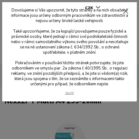
CZK
Dovolujeme si Vás upozornit, že tyto stránky a na nich obsažené
informace jsou určeny odborným pracovníkům ve zdravotnictví a
nejsou určeny široké laické veřejnosti.
0
0,00 Kč
Také upozorňujeme, že za kupující považujeme pouze fyzické a
právnické osoby, které jednají v rámci své podnikatelské činnosti
nebo v rámci samostatného výkonu svého povolání a nevztahuje
se na ně ustanovení zákona č. 634/1992 Sb., o ochraně
spotřebitele, v platném znění.
Menu
Pokračováním v používání těchto stránek potvrzujete, že jste
odborníkem ve smyslu par. 2a zákona č.40/1995 Sb., o regulaci
reklamy, ve znění pozdějších předpisů, a že jste si vědom(a) rizik,
Sagemax zirkonové disky
NexxZr T Multi
Z-95 Ø 95 mm se
která jsou spojena s tím, že se seznámíte s informacemi takto
zářezy
20 mm
NexxZr T Multi A4 Z95-20mm
určenými pro případ, že odborníkem nejste.
Zavřít
NexxZr T Multi A4 Z95-20mm