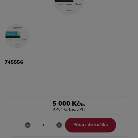
745556
5 000 Kč
/
ks
4 464 Kč
bez DPH
Přidat do košíku