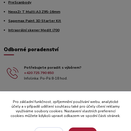
PreScanbody
NexxZr T Multi A3 Z95-16mm
Sagemax Paint 3D Starter Kit
Intraorální skener Medit i700
Odborné poradenství
Potřebujete poradit s výběrem?
+420 725 790 650
Infolinka: Po-Pá 8-18 hod.
Pro základní funkčnost, zpříjemnění používání webu, analytické
účely a v případě udělení souhlasu také pro účely cílení reklamy
využíváme soubory cookies. Nastavení vlastních preferencí
cookies můžete kdykoli upravit odkazem ve spodní části stránek.