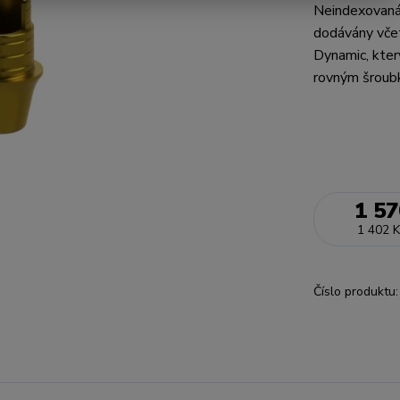
Neindexovaná 
dodávány vče
Dynamic, kter
rovným šroub
1 57
1 402 K
Číslo produktu: