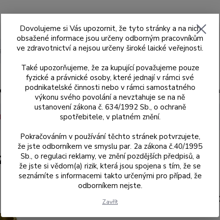
Dovolujeme si Vás upozornit, že tyto stránky a na nich
obsažené informace jsou určeny odborným pracovníkům
ve zdravotnictví a nejsou určeny široké laické veřejnosti.
Hledat
Také upozorňujeme, že za kupující považujeme pouze
fyzické a právnické osoby, které jednají v rámci své
podnikatelské činnosti nebo v rámci samostatného
ad
Skenery MEDIT
Sagemax
Sagemax
výkonu svého povolání a nevztahuje se na ně
ustanovení zákona č. 634/1992 Sb., o ochraně
spotřebitele, v platném znění.
dle kódů
021
Neindexovaná báze 31.322.021.02-2
Pokračováním v používání těchto stránek potvrzujete,
že jste odborníkem ve smyslu par. 2a zákona č.40/1995
Sb., o regulaci reklamy, ve znění pozdějších předpisů, a
2
že jste si vědom(a) rizik, která jsou spojena s tím, že se
seznámíte s informacemi takto určenými pro případ, že
odborníkem nejste.
31.322.02
Zavřít