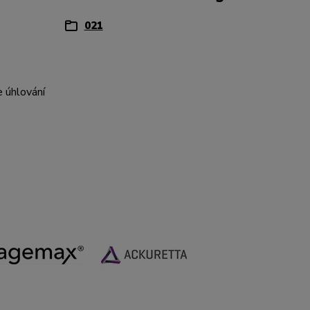
021
 úhlování