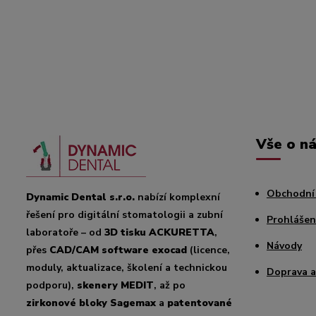
Vše o n
Obchodní
Dynamic Dental s.r.o.
nabízí komplexní
řešení pro digitální stomatologii a zubní
Prohlášen
laboratoře – od
3D tisku ACKURETTA
,
Návody
přes
CAD/CAM software exocad
(licence,
moduly, aktualizace, školení a technickou
Doprava a
podporu),
skenery MEDIT
, až po
zirkonové bloky Sagemax
a
patentované