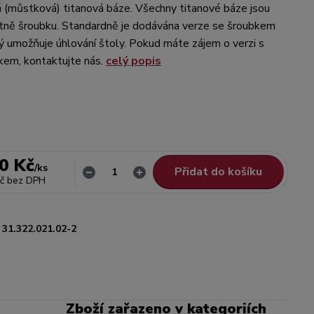
(můstková) titanová báze. Všechny titanové báze jsou
tně šroubku. Standardně je dodávána verze se šroubkem
ý umožňuje úhlování štoly. Pokud máte zájem o verzi s
kem, kontaktujte nás.
celý popis
0 Kč
/
ks
Přidat do košíku
č
bez DPH
31.322.021.02-2
Zboží zařazeno v kategoriích