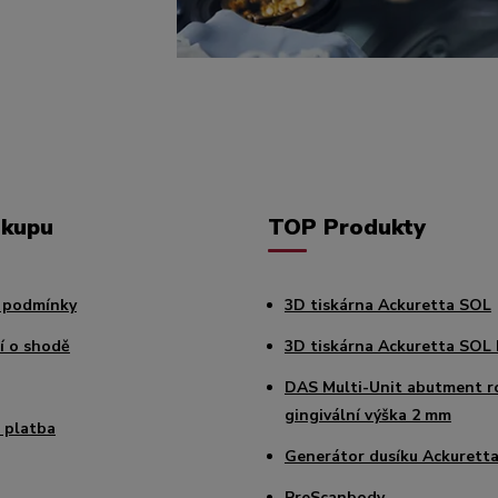
ákupu
TOP Produkty
 podmínky
3D tiskárna Ackuretta SOL
í o shodě
3D tiskárna Ackuretta SOL 
DAS Multi-Unit abutment r
gingivální výška 2 mm
 platba
Generátor dusíku Ackuretta
PreScanbody