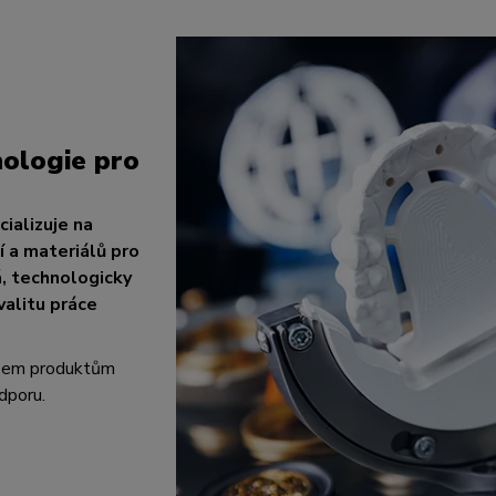
ologie pro
ializuje na
 a materiálů pro
á, technologicky
valitu práce
všem produktům
dporu.