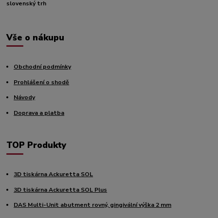
slovenský trh
Vše o nákupu
Obchodní podmínky
Prohlášení o shodě
Návody
Doprava a platba
TOP Produkty
3D tiskárna Ackuretta SOL
3D tiskárna Ackuretta SOL Plus
DAS Multi-Unit abutment rovný, gingivální výška 2 mm