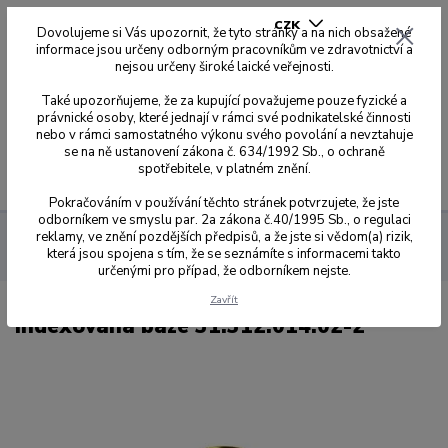
CZK
Dovolujeme si Vás upozornit, že tyto stránky a na nich obsažené
informace jsou určeny odborným pracovníkům ve zdravotnictví a
nejsou určeny široké laické veřejnosti.
0
0,00 Kč
Také upozorňujeme, že za kupující považujeme pouze fyzické a
právnické osoby, které jednají v rámci své podnikatelské činnosti
nebo v rámci samostatného výkonu svého povolání a nevztahuje
se na ně ustanovení zákona č. 634/1992 Sb., o ochraně
spotřebitele, v platném znění.
Menu
Pokračováním v používání těchto stránek potvrzujete, že jste
odborníkem ve smyslu par. 2a zákona č.40/1995 Sb., o regulaci
reklamy, ve znění pozdějších předpisů, a že jste si vědom(a) rizik,
Dynamic Abutment Solution
Přehled kompatibilit dle kódů
která jsou spojena s tím, že se seznámíte s informacemi takto
014
Indexovaná báze 31.312.014.02-2
určenými pro případ, že odborníkem nejste.
Zavřít
Indexovaná báze 31.312.014.02-2