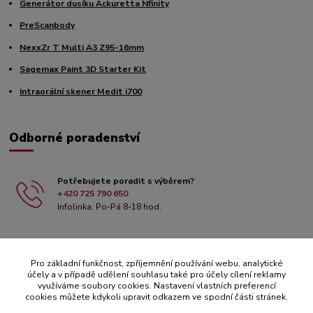
Generátor dusíku Ackuretta Nfinity
PreScanbody
NexxZr T Multi A3 Z95-16mm
Sagemax Paint 3D Starter Kit
Intraorální skener Medit i700
Odborné poradenství
Potřebujete poradit s výběrem?
+420 725 790 650
Infolinka: Po-Pá 8-18 hod.
Pro základní funkčnost, zpříjemnění používání webu, analytické
účely a v případě udělení souhlasu také pro účely cílení reklamy
využíváme soubory cookies. Nastavení vlastních preferencí
cookies můžete kdykoli upravit odkazem ve spodní části stránek.