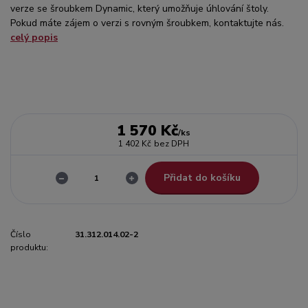
verze se šroubkem Dynamic, který umožňuje úhlování štoly.
Pokud máte zájem o verzi s rovným šroubkem, kontaktujte nás.
celý popis
1 570 Kč
/
ks
1 402 Kč
bez DPH
Přidat do košíku
Číslo
31.312.014.02-2
produktu: