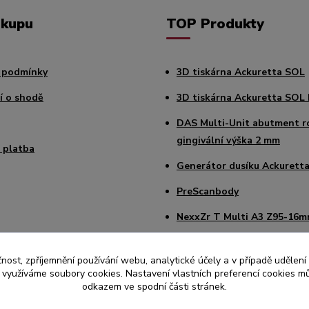
ákupu
TOP Produkty
 podmínky
3D tiskárna Ackuretta SOL
í o shodě
3D tiskárna Ackuretta SOL 
DAS Multi-Unit abutment r
gingivální výška 2 mm
 platba
Generátor dusíku Ackuretta
PreScanbody
NexxZr T Multi A3 Z95-16
Sagemax Paint 3D Starter K
čnost, zpříjemnění používání webu, analytické účely a v případě udělení
Intraorální skener Medit i7
y využíváme soubory cookies. Nastavení vlastních preferencí cookies mů
odkazem ve spodní části stránek.