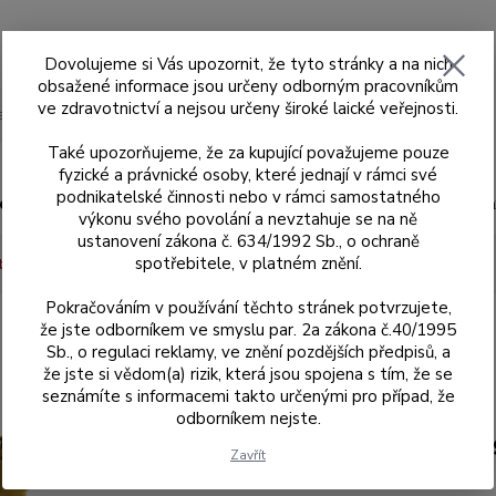
Dovolujeme si Vás upozornit, že tyto stránky a na nich
obsažené informace jsou určeny odborným pracovníkům
ve zdravotnictví a nejsou určeny široké laické veřejnosti.
Hledat
Také upozorňujeme, že za kupující považujeme pouze
fyzické a právnické osoby, které jednají v rámci své
podnikatelské činnosti nebo v rámci samostatného
ad
Skenery MEDIT
Sagemax
Sagemax
výkonu svého povolání a nevztahuje se na ně
ustanovení zákona č. 634/1992 Sb., o ochraně
spotřebitele, v platném znění.
t
DAS Multi-Unit analog digitální
Pokračováním v používání těchto stránek potvrzujete,
že jste odborníkem ve smyslu par. 2a zákona č.40/1995
Sb., o regulaci reklamy, ve znění pozdějších předpisů, a
že jste si vědom(a) rizik, která jsou spojena s tím, že se
seznámíte s informacemi takto určenými pro případ, že
odborníkem nejste.
34.312.20
Zavřít