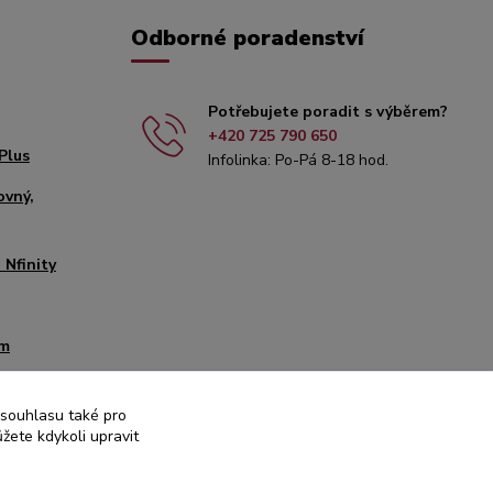
Odborné poradenství
Potřebujete poradit s výběrem?
+420 725 790 650
Plus
Infolinka: Po-Pá 8-18 hod.
ovný,
 Nfinity
mm
it
 souhlasu také pro
00
žete kdykoli upravit