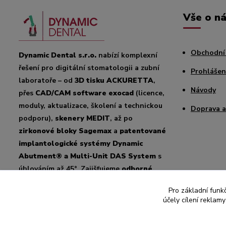
Vše o n
Obchodní
Dynamic Dental s.r.o.
nabízí komplexní
řešení pro digitální stomatologii a zubní
Prohlášen
laboratoře – od
3D tisku ACKURETTA
,
Návody
přes
CAD/CAM software exocad
(licence,
moduly, aktualizace, školení a technickou
Doprava a
podporu),
skenery MEDIT
, až po
zirkonové bloky Sagemax
a
patentované
implantologické systémy Dynamic
Abutment® a Multi-Unit DAS System
s
úhlováním až 45°. Zajišťujeme
odborné
poradenství, školení a podporu
pro
Pro základní funk
český i slovenský trh
účely cílení reklam