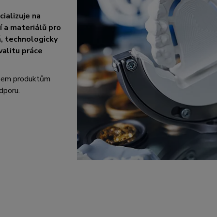
ializuje na
 a materiálů pro
á, technologicky
valitu práce
všem produktům
dporu.