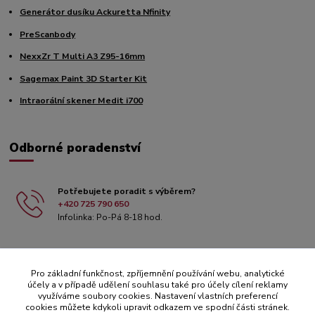
Generátor dusíku Ackuretta Nfinity
PreScanbody
NexxZr T Multi A3 Z95-16mm
Sagemax Paint 3D Starter Kit
Intraorální skener Medit i700
Odborné poradenství
Potřebujete poradit s výběrem?
+420 725 790 650
Infolinka: Po-Pá 8-18 hod.
Pro základní funkčnost, zpříjemnění používání webu, analytické
účely a v případě udělení souhlasu také pro účely cílení reklamy
využíváme soubory cookies. Nastavení vlastních preferencí
cookies můžete kdykoli upravit odkazem ve spodní části stránek.