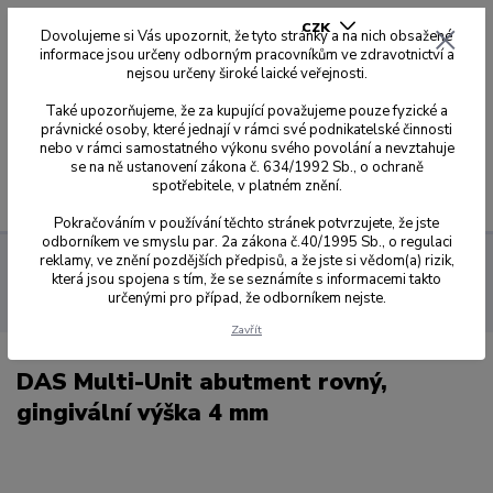
CZK
Dovolujeme si Vás upozornit, že tyto stránky a na nich obsažené
informace jsou určeny odborným pracovníkům ve zdravotnictví a
nejsou určeny široké laické veřejnosti.
0
0,00 Kč
Také upozorňujeme, že za kupující považujeme pouze fyzické a
právnické osoby, které jednají v rámci své podnikatelské činnosti
nebo v rámci samostatného výkonu svého povolání a nevztahuje
se na ně ustanovení zákona č. 634/1992 Sb., o ochraně
spotřebitele, v platném znění.
Menu
Pokračováním v používání těchto stránek potvrzujete, že jste
odborníkem ve smyslu par. 2a zákona č.40/1995 Sb., o regulaci
reklamy, ve znění pozdějších předpisů, a že jste si vědom(a) rizik,
Multi-Unit DAS System
Komponenty DAS Multi-Unit
DAS
která jsou spojena s tím, že se seznámíte s informacemi takto
MU dle kódu
MU 035
DAS Multi-Unit abutment rovný, gingivální
určenými pro případ, že odborníkem nejste.
výška 4 mm
Zavřít
DAS Multi-Unit abutment rovný,
gingivální výška 4 mm