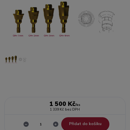
1 500 Kč
/
ks
1 339 Kč
bez DPH
Přidat do košíku