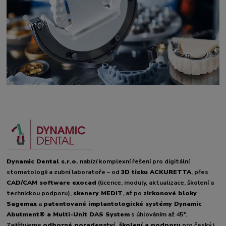
Dynamic Dental s.r.o.
nabízí komplexní řešení pro digitální
stomatologii a zubní laboratoře – od
3D tisku ACKURETTA
, přes
CAD/CAM software exocad
(licence, moduly, aktualizace, školení a
technickou podporu),
skenery MEDIT
, až po
zirkonové bloky
Sagemax
a
patentované implantologické systémy Dynamic
Abutment® a Multi-Unit DAS System
s úhlováním až 45°.
Zajišťujeme
odborné poradenství, školení a podporu
pro český i