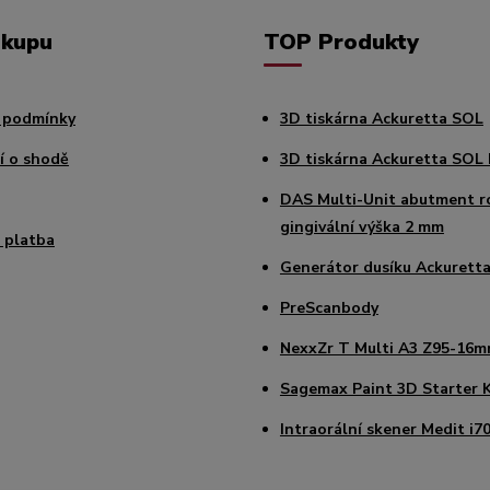
ákupu
TOP Produkty
 podmínky
3D tiskárna Ackuretta SOL
í o shodě
3D tiskárna Ackuretta SOL 
DAS Multi-Unit abutment r
gingivální výška 2 mm
 platba
Generátor dusíku Ackuretta
PreScanbody
NexxZr T Multi A3 Z95-16
Sagemax Paint 3D Starter K
Intraorální skener Medit i7