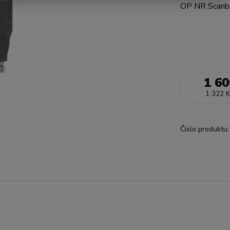
OP NR Scanbo
1 60
1 322 K
Číslo produktu: