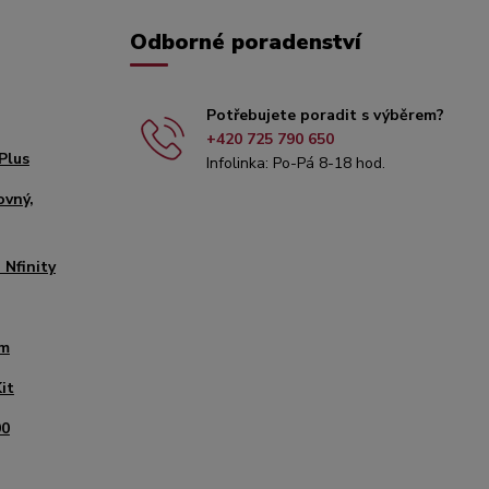
Odborné poradenství
Potřebujete poradit s výběrem?
+420 725 790 650
Plus
Infolinka: Po-Pá 8-18 hod.
ovný,
 Nfinity
mm
it
00