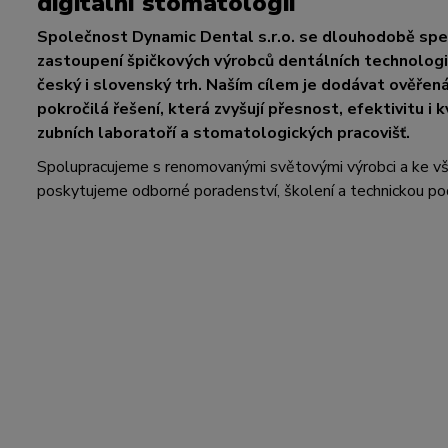
digitální stomatologii
Společnost Dynamic Dental s.r.o. se dlouhodobě spec
zastoupení špičkových výrobců dentálních technologií
český i slovenský trh. Naším cílem je dodávat ověřen
pokročilá řešení, která zvyšují přesnost, efektivitu i k
zubních laboratoří a stomatologických pracovišť.
Spolupracujeme s renomovanými světovými výrobci a ke 
poskytujeme odborné poradenství, školení a technickou po