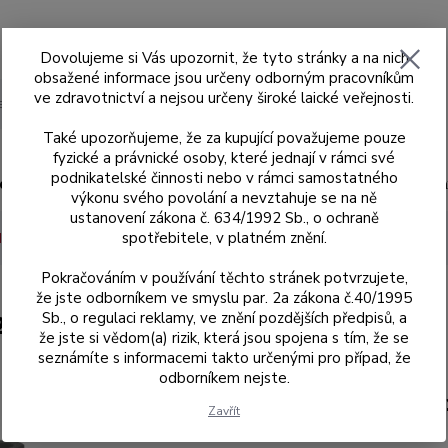
Dovolujeme si Vás upozornit, že tyto stránky a na nich
obsažené informace jsou určeny odborným pracovníkům
ve zdravotnictví a nejsou určeny široké laické veřejnosti.
Hledat
Také upozorňujeme, že za kupující považujeme pouze
fyzické a právnické osoby, které jednají v rámci své
podnikatelské činnosti nebo v rámci samostatného
ad
Skenery MEDIT
Sagemax
Sagemax
výkonu svého povolání a nevztahuje se na ně
ustanovení zákona č. 634/1992 Sb., o ochraně
spotřebitele, v platném znění.
dle kódů
021
Dynamic OP ScanBody 54.315.021.21-2
Pokračováním v používání těchto stránek potvrzujete,
že jste odborníkem ve smyslu par. 2a zákona č.40/1995
Sb., o regulaci reklamy, ve znění pozdějších předpisů, a
21-2
že jste si vědom(a) rizik, která jsou spojena s tím, že se
seznámíte s informacemi takto určenými pro případ, že
odborníkem nejste.
54.315.02
Zavřít