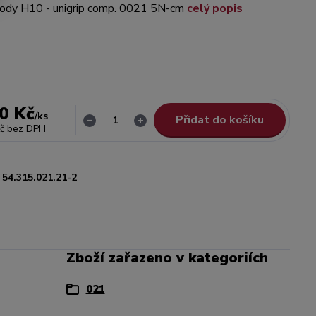
dy H10 - unigrip comp. 0021 5N-cm
celý popis
0 Kč
/
ks
Přidat do košíku
č
bez DPH
54.315.021.21-2
Zboží zařazeno v kategoriích
021