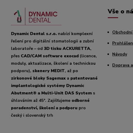
Vše o n
Obchodní
Dynamic Dental s.r.o.
nabízí komplexní
řešení pro digitální stomatologii a zubní
Prohlášen
laboratoře – od
3D tisku ACKURETTA
,
Návody
přes
CAD/CAM software exocad
(licence,
moduly, aktualizace, školení a technickou
Doprava a
podporu),
skenery MEDIT
, až po
zirkonové bloky Sagemax
a
patentované
implantologické systémy Dynamic
Abutment® a Multi-Unit DAS System
s
úhlováním až 45°. Zajišťujeme
odborné
poradenství, školení a podporu
pro
český i slovenský trh