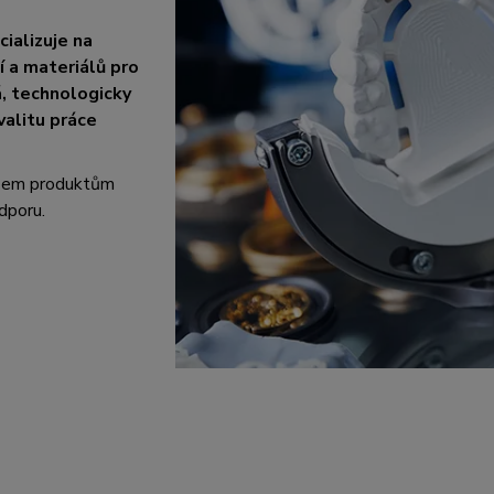
ializuje na
 a materiálů pro
á, technologicky
valitu práce
všem produktům
dporu.